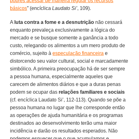
pobres acessar de maneira regular os recursos
básicos
” (encíclica
Laudato Si’
, 109).
A
luta contra a fome e a desnutrição
não cessará
enquanto prevaleça exclusivamente a lógica do
mercado e se busque somente a ganância a todo
custo, relegando os alimentos a um mero produto de
comércio, sujeito à
especulação financeira
e
distorcendo seu valor cultural, social e marcadamente
simbólico. A primeira preocupação há de ser sempre
a pessoa humana, especialmente aqueles que
carecem de alimentos diários e que a duras penas
podem se ocupar das
relações familiares e sociais
(cf. encíclica Laudato Si’, 112-113). Quando se põe a
pessoa humana no lugar que lhe corresponde então
as operações de ajuda humanitária e os programas
destinados ao desenvolvimento terão uma maior
incidência e darão os resultados esperados. Não
podemos esquecer que o que acumulamos e