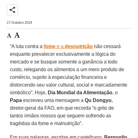
share
17 Outubro 2019
“A luta contra a
fome
e a
desnutrição
não cessará
enquanto prevalecer exclusivamente a lógica do
mercado e se busque somente a ganância a todo
custo, relegando os alimentos a um mero produto de
comércio, sujeito à especulação financeira e
distorcendo seu valor cultural, social e marcadamente
simbólico”. Hoje,
Dia Mundial da Alimentação
, o
Papa
escreveu uma mensagem a
Qu Dongyu
,
diretor-geral da FAO, em que recorda “o grito de
tantos irmãos nossos que seguem sofrendo as
tragédias da fome e malnutrição”.
Em suas palavras, escritas em castelhano,
Bergoglio