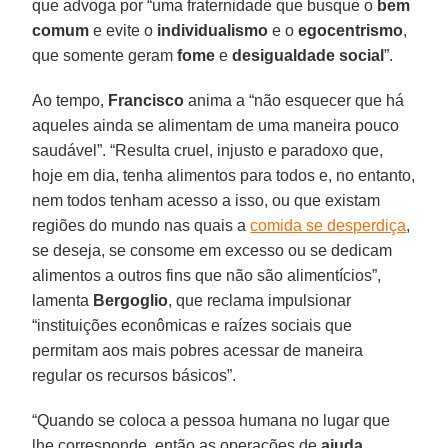
que advoga por “uma fraternidade que busque o
bem
comum
e evite o
individualismo
e o
egocentrismo
,
que somente geram
fome
e
desigualdade social
”.
Ao tempo,
Francisco
anima a “não esquecer que há
aqueles ainda se alimentam de uma maneira pouco
saudável”. “Resulta cruel, injusto e paradoxo que,
hoje em dia, tenha alimentos para todos e, no entanto,
nem todos tenham acesso a isso, ou que existam
regiões do mundo nas quais a
comida se desperdiça
,
se deseja, se consome em excesso ou se dedicam
alimentos a outros fins que não são alimentícios”,
lamenta
Bergoglio
, que reclama impulsionar
“instituições econômicas e raízes sociais que
permitam aos mais pobres acessar de maneira
regular os recursos básicos”.
“Quando se coloca a pessoa humana no lugar que
lhe corresponde, então as operações de
ajuda