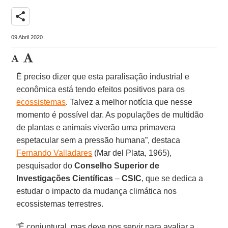
share
09 Abril 2020
É preciso dizer que esta paralisação industrial e
econômica está tendo efeitos positivos para os
ecossistemas
. Talvez a melhor notícia que nesse
momento é possível dar. As populações de multidão
de plantas e animais viverão uma primavera
espetacular sem a pressão humana”, destaca
Fernando Valladares
(Mar del Plata, 1965),
pesquisador do
Conselho Superior de
Investigações Científicas
–
CSIC
, que se dedica a
estudar o impacto da mudança climática nos
ecossistemas terrestres.
“É conjuntural, mas deve nos servir para avaliar a