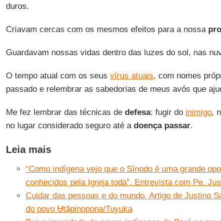
duros.
Criavam cercas com os mesmos efeitos para a nossa
pr
Guardavam nossas vidas dentro das luzes do sol, nas nuv
O tempo atual com os seus
vírus atuais
, com nomes própr
passado e relembrar as sabedorias de meus avós que aju
Me fez lembrar das técnicas de
defesa
: fugir do
inimigo
, 
no lugar considerado seguro até a
doença passar
.
Leia mais
“Como indígena vejo que o Sínodo é uma grande opo
conhecidos pela Igreja toda”. Entrevista com Pe. J
Cuidar das pessoas e do mundo. Artigo de Justino 
do povo Ʉtãpinopona/Tuyuka