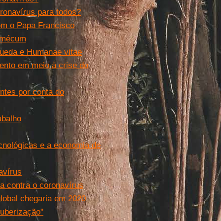
ronavírus para todos?
com o Papa Francisco
e-mécum
 queda e Humanae vitae
mento em meio à crise do
ntes por conta do
abalho
ecnológicas e a economia de
avírus
a contra o coronavírus
 global chegaria em 2020
"uberização"