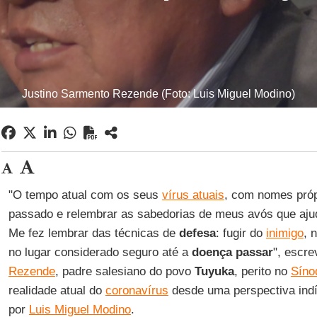
Justino Sarmento Rezende (Foto: Luis Miguel Modino)
"O tempo atual com os seus
vírus atuais
, com nomes próp
passado e relembrar as sabedorias de meus avós que aju
Me fez lembrar das técnicas de
defesa
: fugir do
inimigo
, 
no lugar considerado seguro até a
doença passar
", escr
Rezende
, padre salesiano do povo
Tuyuka
, perito no
Síno
realidade atual do
coronavírus
desde uma perspectiva indíg
por
Luis Miguel Modino
.