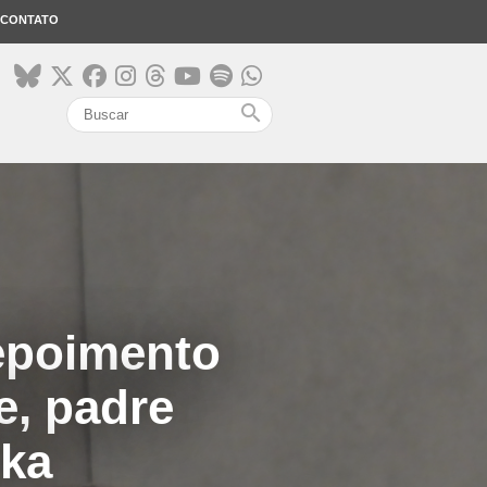
CONTATO
search
Depoimento
e, padre
uka