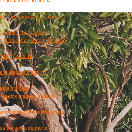
o coronavírus preocupa
omo coronavírus, são vilões do
 do novo coronavírus
em quarentena como prevenção
írus (Covid-19)
na dispara alerta no
aúde indígena
trás dos ataques à saúde
smonte da política indigenista
ssa sentença de morte”