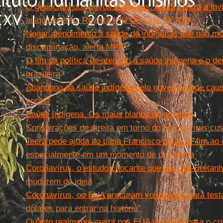
O genocídio dos povos indígenas. A luta contra a invis
aniquilamento. Revista IHU On-Line, Nº 478
Negar atendimento à saúde de indígenas que não 
discriminação, alerta MPF
O fim da política de atenção à saúde indígena e o de
brasileira
Abandono da saúde indígena pelo governo pode caus
horas”
Saúde Indígena. Os maus planos do governo
Conspirações de direita em torno do coronavírus cu
Teerã pede ajuda ao papa Francisco para pôr fim ao
especialmente em um momento de pandemia
Coronavírus, o estudo chocante que fez Grã-Bretan
mudarem de ideia
Coronavírus, os EUA procuram voluntários para testa
dólares para entrar na história”
Quanto realmente custa nos EUA um teste para o co