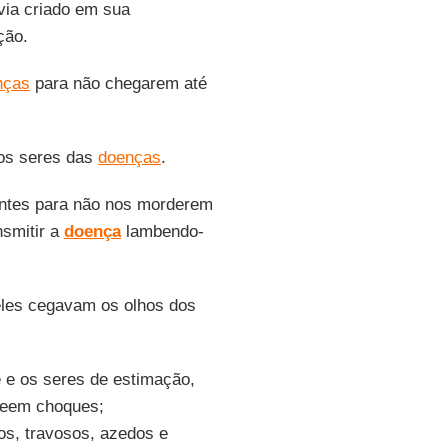
via criado em sua
ção.
nças
para não chegarem até
dos seres das
doenças
.
ntes para não nos morderem
nsmitir a
doença
lambendo-
 eles cegavam os olhos dos
 e os seres de estimação,
 deem choques;
s, travosos, azedos e