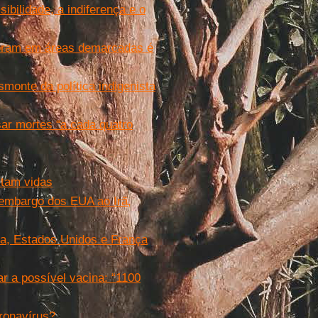
ibilidade, a indiferença e o
moram em áreas demarcadas é
smonte da política indigenista
ar mortes “a cada quatro
stam vidas
 embargo dos EUA ao Irã,
ha, Estados Unidos e França
r a possível vacina: “1100
ronavírus?