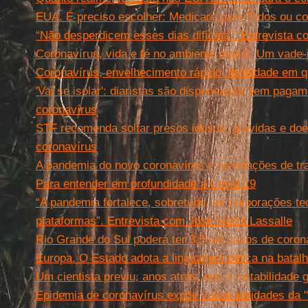
EUA. É preciso escolher: Medicare para Todos ou co
“Não desperdicem esses dias difíceis”. Entrevista 
Coronavírus, vida e fé no ambiente digital. Um vad
Coronavírus, envelhecimento rápido, fertilidade em
'Vai se isolar': diaristas são dispensadas sem paga
coronavírus
STF recomenda soltar presos idosos, grávidas e doe
coronavírus
A pandemia do novo coronavírus e as relações de tr
Para entender em profundidade a Covid-19
“A pandemia fortalece, sobretudo, as corporações t
plataformas”. Entrevista com José María Lassalle
Rio Grande do Sul poderá ter 3,5 mil casos de coron
Europa. O Estado adota a linguagem bélica na batalh
Um cientista previu, anos atrás, que a instabilidade
Epidemia de coronavírus expõe vulnerabilidades da 