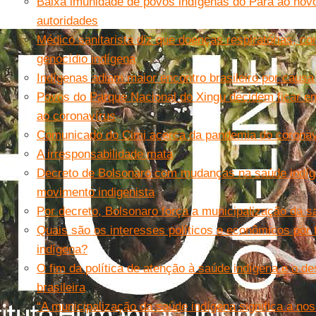
Baixa imunidade de povos indígenas do Pará ao nov
autoridades
Médico sanitarista diz que doenças respiratórias, c
genocídio indígena
Indígenas adiam maior encontro brasileiro por causa
Povos do Parque Nacional do Xingu decidem ficar 
ao coronavírus
Comunicado do Cimi acerca da pandemia do coronav
A irresponsabilidade mata
Decreto de Bolsonaro com mudanças na saúde indíge
movimento indigenista
Por decreto, Bolsonaro força a municipalização da s
Quais são os interesses políticos e econômicos por 
indígena?
O fim da política de atenção à saúde indígena e o de
brasileira
“A municipalização da saúde indígena significa a no