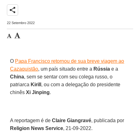
share
22 Setembro 2022
O
Papa Francisco retornou de sua breve viagem ao
Cazaquistão
, um país situado entre a
Rússia
e a
China
, sem se sentar com seu colega russo, o
patriarca
Kirill
, ou com a delegação do presidente
chinês
Xi Jinping
.
A reportagem é de
Claire Giangravé
, publicada por
Religion
News
Service
, 21-09-2022.