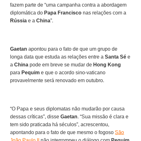
fazem parte de “uma campanha contra a abordagem
diplomática do
Papa Francisco
nas relações com a
Rússia
e a
China
”.
Gaetan
apontou para o fato de que um grupo de
longa data que estuda as relações entre a
Santa Sé
e
a
China
pode em breve se mudar de
Hong Kong
para
Pequim
e que o acordo sino-vaticano
provavelmente será renovado em outubro.
“O Papa e seus diplomatas não mudarão por causa
dessas críticas”, disse
Gaetan
. “Sua missão é clara e
tem sido praticada há séculos”, acrescentou,
apontando para o fato de que mesmo o fogoso
São
João Paulo II
não interrompeu o diálogo com
Pequim