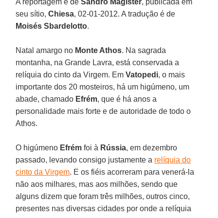
A reportagem é de
Sandro Magister
, publicada em
seu sítio,
Chiesa
, 02-01-2012. A tradução é de
Moisés Sbardelotto
.
Natal amargo no
Monte Athos
. Na sagrada
montanha, na Grande Lavra, está conservada a
relíquia do cinto da Virgem. Em
Vatopedi
, o mais
importante dos 20 mosteiros, há um higúmeno, um
abade, chamado
Efrém
, que é há anos a
personalidade mais forte e de autoridade de todo o
Athos.
O higúmeno
Efrém
foi à
Rússia
, em dezembro
passado, levando consigo justamente a
relíquia do
cinto da Virgem
. E os fiéis acorreram para venerá-la
não aos milhares, mas aos milhões, sendo que
alguns dizem que foram três milhões, outros cinco,
presentes nas diversas cidades por onde a relíquia