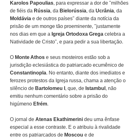
Karolos Papoulias
, para expressar a dor de "milhões
de fiéis da
Rússia
, da
Bielorússia
, da
Ucrânia
, da
Moldávia
e de outros países" diante da notícia da
prisão de um monge tão proeminente, "justamente
nos dias em que a
Igreja Ortodoxa Grega
celebra a
Natividade de Cristo", e para pedir a sua libertação.
O
Monte Athos
e seus mosteiros estão sob a
jurisdição eclesiástica do patriarcado ecumênico de
Constantinopla
. No entanto, diante dos imediatos e
ferozes protestos da Igreja russa, chama a atenção o
silêncio de
Bartolomeu I
, que, de
Istambul
, não
emitiu nenhum comentário sobre a prisão do
higúmeno
Efrém
.
O jornal de
Atenas Ekathimerini
deu uma ênfase
especial a esse contraste. E o atribuiu à rivalidade
entre os patriarcados de
Moscou
e de