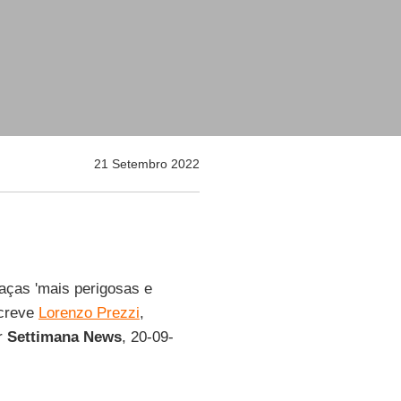
21 Setembro 2022
ças 'mais perigosas e
screve
Lorenzo Prezzi
,
or
Settimana News
, 20-09-