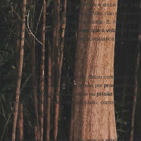
compensado. Minha mãe correu até ele e disse: “Pai, pa
carregador”. E ele “para fazer o quê? Não, não é necessár
de compensado e a ergueu com facilidade. E, mais tarde
avô, percebi que ele era um
homem que a vida não havi
algum tempo, recebeu a educação eclesiástica e em idad
sacerdote.
Morreu com mais de noventa anos. Estou contando a vocês
minha família porque meu avô passou por
provações
que 
conheceu. Afinal, uma coisa é estar na
prisão
em nossos d
na década de
1920
. Mas meu avô viveu, como lhes disse,
considerou infeliz.
Ele sempre falou dos tempos passados na
prisão
como e