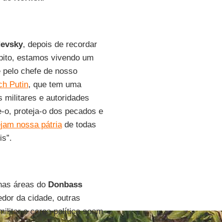
Nevsky
, depois de recordar
epito, estamos vivendo um
é pelo chefe de nosso
ch Putin
, que tem uma
 militares e autoridades
ne-o, proteja-o dos pecados e
ejam nossa pátria
de todas
is”.
as áreas do
Donbass
dor da cidade, outras
litar e coroa política soam