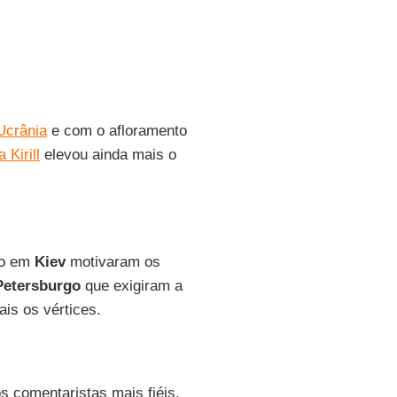
Ucrânia
e com o afloramento
 Kirill
elevou ainda mais o
to em
Kiev
motivaram os
Petersburgo
que exigiram a
is os vértices.
s comentaristas mais fiéis,