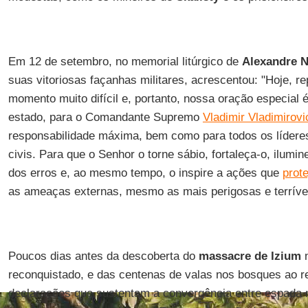
Em 12 de setembro, no memorial litúrgico de
Alexandre 
suas vitoriosas façanhas militares, acrescentou: "Hoje, r
momento muito difícil e, portanto, nossa oração especial 
estado, para o Comandante Supremo
Vladimir Vladimirovi
responsabilidade máxima, bem como para todos os líderes
civis. Para que o Senhor o torne sábio, fortaleça-o, ilumi
dos erros e, ao mesmo tempo, o inspire a ações que
prot
as ameaças externas, mesmo as mais perigosas e terríve
Poucos dias antes da descoberta do
massacre de Izium
n
reconquistado, e das centenas de valas nos bosques ao re
declarações que sustentam a convergência entre espada mi