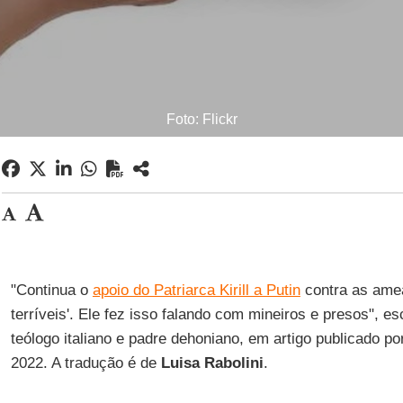
Foto: Flickr
"Continua o
apoio do Patriarca Kirill a Putin
contra as amea
terríveis'. Ele fez isso falando com mineiros e presos", e
teólogo italiano e padre dehoniano, em artigo publicado p
2022. A tradução é de
Luisa Rabolini
.