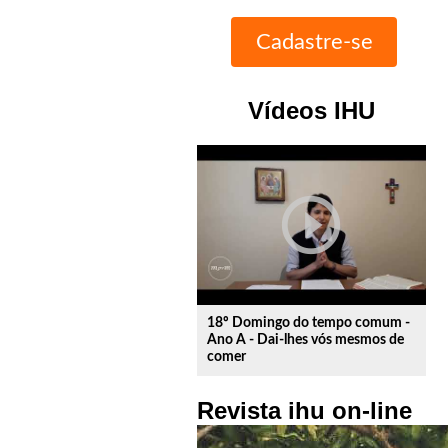
Vídeos IHU
play_circle_outline
18º Domingo do tempo comum -
Ano A - Dai-lhes vós mesmos de
comer
Revista ihu on-line