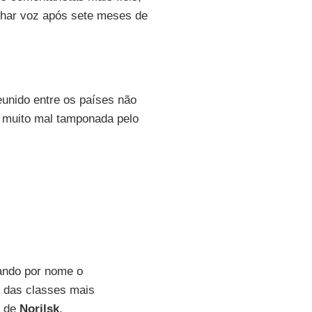
nhar voz após sete meses de
eunido entre os países não
 muito mal tamponada pelo
iando por nome o
 das classes mais
s de
Norilsk
.