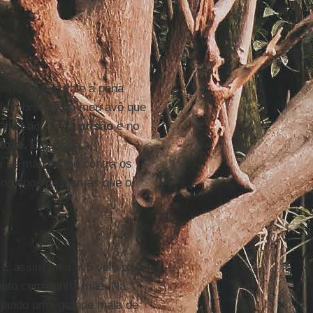
seu avô que vale a pena
 "Lembro-me do meu avô que
vida adulta na
prisão
e no
odoxo
. E quando a
le se manifestou contra os
ios tipos de cismas que o
. E assim meu avô veio para
junto com minha mãe. Na
egando uma grande mala de