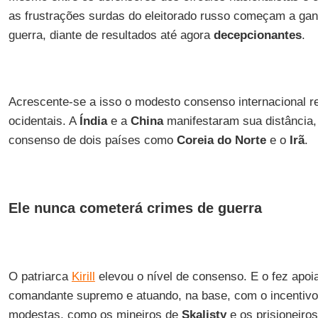
as frustrações surdas do eleitorado russo começam a ga
guerra, diante de resultados até agora
decepcionantes
.
Acrescente-se a isso o modesto consenso internacional r
ocidentais. A
Índia
e a
China
manifestaram sua distância,
consenso de dois países como
Coreia do Norte
e o
Irã
.
Ele nunca cometerá crimes de guerra
O patriarca
Kirill
elevou o nível de consenso. E o fez apo
comandante supremo e atuando, na base, com o incentivo
modestas, como os mineiros de
Skalisty
e os prisioneiro