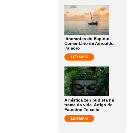
Itinerantes do Espírito.
Comentário de Adroaldo
Palaoro
LER MAIS
A mística zen budista na
trama da vida. Artigo de
Faustino Teixeira
LER MAIS