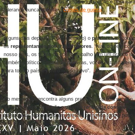
francamente problemáticas: "Esta combinação é uma gara
liderança nunca cometerá
crimes de guerra
”.
Alguns dias depois (17 de setembro) o
patriarca
visitou a
os
representantes dos trabalhadores
. “Nas difíceis co
nosso país, os frutos do vosso trabalho têm um grande s
também político. Em outras palavras, vocês estão fazendo
para todo o país e para o nosso povo”.
No mesmo dia encontra alguns presos da colônia penal n
a usar o tempo na prisão para uma
renovada consciência 
transformar a provação em desafio, tornando todo o povo 