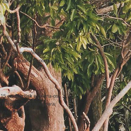
ntia de que um país com tal
s minas e se encontrou com
ndições em que se encontra o
ignificado econômico, mas
 algo grande e importante
. 15 em
Norilsk
e exorta-os
física e espiritual
, para
russo mais forte.