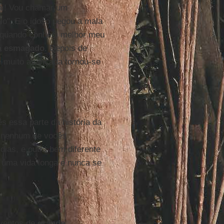
pai! Vou chamar um
io". E o idoso pegou a mala
, quando conheci melhor meu
a esmagado
. Depois de
e muito avançada tornou-se
 essa parte da história da
nenhum de vocês
ias, e outra bem diferente
 uma vida longa e nunca se
ventos de
grande