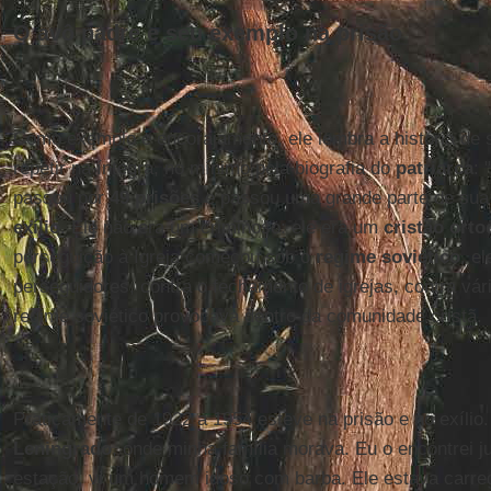
O avô padre e seu exemplo na prisão
Como exemplo e encorajamento, ele lembra a história de 
repetir na íntegra, no mínimo pela biografia do
patriarca
:
passou por
49 prisões
e passou uma grande parte de sua 
exílio
. Ele não era um criminoso: ele era um
cristão ort
perseguição à Igreja começou sob o
regime soviético
, e
perseguidores, contra o fechamento de igrejas, contra vár
regime soviético provocava dentro da comunidade cristã.
Praticamente de 1922 a 1954 esteve na prisão e no exílio
Leningrado
, onde minha família morava. Eu o encontrei 
estação, vi um homem idoso com barba. Ele estava carr