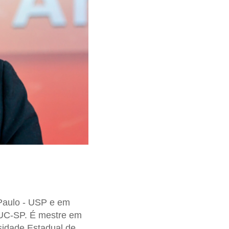
Paulo - USP e em
PUC-SP. É mestre em
sidade Estadual de