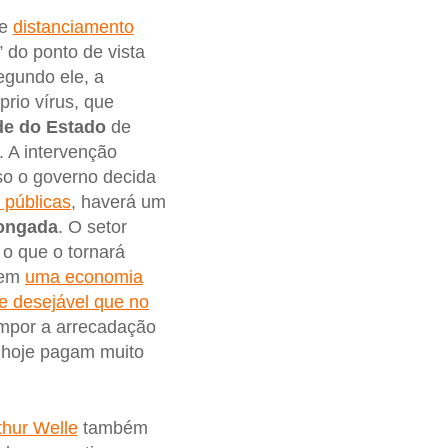
de
distanciamento
” do ponto de vista
egundo ele, a
prio vírus, que
de do Estado
de
. A intervenção
so o governo decida
 públicas
, haverá um
ongada
. O setor
 o que o tornará
 em
uma economia
 e desejável que no
ompor a arrecadação
 hoje pagam muito
thur Welle
também