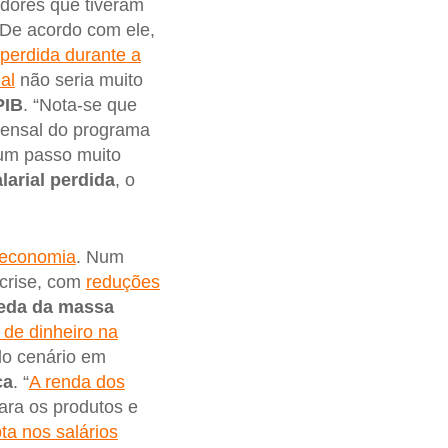
adores que tiveram
 De acordo com ele,
 perdida durante a
al
não seria muito
PIB
. “Nota-se que
mensal do programa
 um passo muito
larial perdida
, o
 economia
. Num
 crise, com
reduções
eda da massa
 de dinheiro na
do cenário em
ca
. “
A renda dos
ara os produtos e
ta nos salários