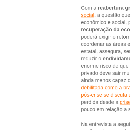
Com a
reabertura g
social
, a questão qu
econômico e social,
recuperação da ec
poderá exigir o reto
coordenar as áreas e
estatal, assegura, s
reduzir o
endividame
enorme risco de que
privado deve sair mu
ainda menos capaz 
debilitada como a bra
pós-crise se discuta 
perdida desde a
cris
pouco em relação a
Na entrevista a segu