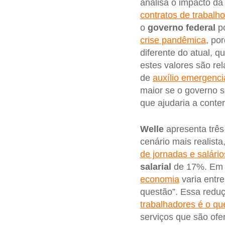
analisa o impacto d
contratos de trabalh
o
governo federal
po
crise pandêmica
, po
diferente do atual, 
estes valores são r
de
auxílio emergenci
maior se o governo s
que ajudaria a conte
Welle
apresenta três
cenário mais realist
de jornadas e salário
salarial
de 17%. Em v
economia
varia entre
questão”. Essa reduç
trabalhadores é o q
serviços que são of