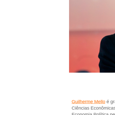
Guilherme Mello
é gr
Ciências Econômicas 
Economia Política p