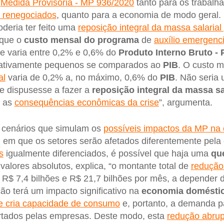
a
Medida Provisória - MP 936/2020
tanto para os trabalh
o renegociados
, quanto para a economia de modo geral.
deria ter feito uma
reposição integral da massa salarial
rque o
custo mensal do programa
de
auxílio emergenci
que varia entre 0,2% e 0,6% do
Produto Interno Bruto - 
elativamente pequenos se comparados ao
PIB
. O custo 
al
varia de 0,2% a, no máximo, 0,6% do
PIB
. Não seria
e dispusesse a fazer a
reposição integral da massa sa
r as
consequências econômicas da crise
”, argumenta.
 cenários que simulam os
possíveis impactos da MP na
a, em que os setores serão afetados diferentemente pela
s
igualmente diferenciados, é possível que haja uma
qu
alores absolutos, explica, “o montante total de
redução
 R$ 7,4 bilhões e R$ 21,7 bilhões por mês, a depender 
ão terá um impacto significativo na
economia domésti
ue cria capacidade de consumo
e, portanto, a demanda p
ertados pelas empresas. Deste modo, esta
redução abrup