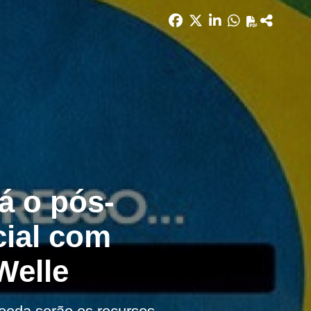
á o pós-
cial com
Welle