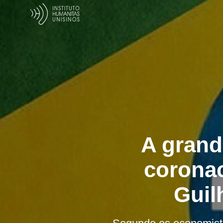
A grand
coronac
Guil