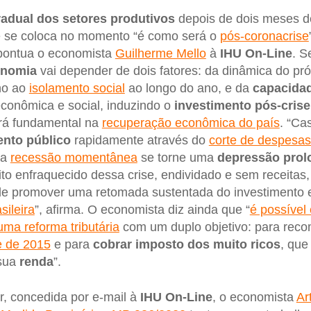
radual dos setores produtivos
depois de dois meses 
e se coloca no momento “é como será o
pós-coronacrise
 pontua o economista
Guilherme Mello
à
IHU On-Line
. S
onomia
vai depender de dois fatores: da dinâmica do pró
rno ao
isolamento social
ao longo do ano, e da
capacida
conômica e social, induzindo o
investimento pós-crise
erá fundamental na
recuperação econômica do país
. “Ca
nto público
rapidamente através do
corte de despesas
 a
recessão momentânea
se torne uma
depressão prol
ito enfraquecido dessa crise, endividado e sem receitas,
de promover uma retomada sustentada do investimento
sileira
”, afirma. O economista diz ainda que “
é possível
uma reforma tributária
com um duplo objetivo: para rec
e de 2015
e para
cobrar imposto dos muito ricos
, que
 sua
renda
”.
ir, concedida por e-mail à
IHU On-Line
, o economista
Ar