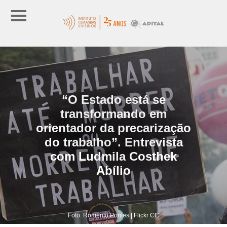
“O Estado está se
transformando em
orientador da precarização
do trabalho”. Entrevista
com Ludmila Costhek
Abílio
Foto: Romerito Pontes | Flickr CC