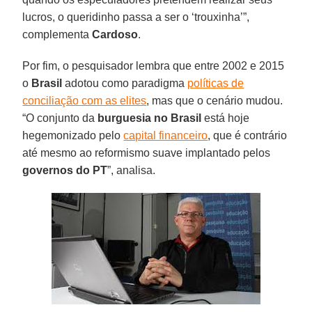
lucros, o queridinho passa a ser o ‘trouxinha’”,
complementa
Cardoso
.
Por fim, o pesquisador lembra que entre 2002 e 2015
o
Brasil
adotou como paradigma
políticas de
conciliação com as elites
, mas que o cenário mudou.
“O conjunto da
burguesia no Brasil
está hoje
hegemonizado pelo
capital financeiro
, que é contrário
até mesmo ao reformismo suave implantado pelos
governos do PT
”, analisa.