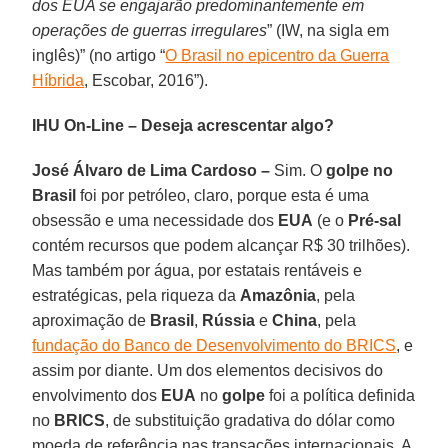
dos EUA se engajarão predominantemente em
operações de guerras irregulares
” (IW, na sigla em
inglês)” (no artigo “
O Brasil no epicentro da Guerra
Híbrida
, Escobar, 2016”).
IHU On-Line – Deseja acrescentar algo?
José Álvaro de Lima Cardoso –
Sim. O
golpe no
Brasil
foi por petróleo, claro, porque esta é uma
obsessão e uma necessidade dos
EUA
(e o
Pré-sal
contém recursos que podem alcançar R$ 30 trilhões).
Mas também por água, por estatais rentáveis e
estratégicas, pela riqueza da
Amazônia
, pela
aproximação de
Brasil
,
Rússia
e
China
, pela
fundação do Banco de Desenvolvimento do BRICS
, e
assim por diante. Um dos elementos decisivos do
envolvimento dos
EUA
no
golpe
foi a política definida
no
BRICS
, de substituição gradativa do dólar como
moeda de referência nas transações internacionais. A