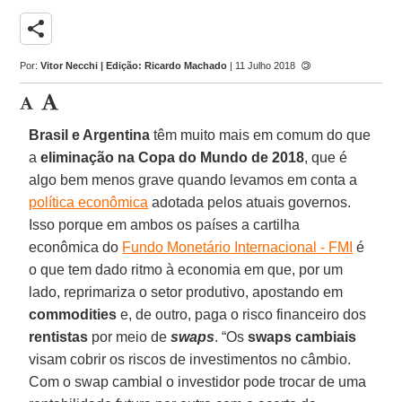
share
Por:
Vitor Necchi | Edição: Ricardo Machado
| 11 Julho 2018
Brasil e Argentina
têm muito mais em comum do que
a
eliminação na Copa do Mundo de 2018
, que é
algo bem menos grave quando levamos em conta a
política econômica
adotada pelos atuais governos.
Isso porque em ambos os países a cartilha
econômica do
Fundo Monetário Internacional - FMI
é
o que tem dado ritmo à economia em que, por um
lado, reprimariza o setor produtivo, apostando em
commodities
e, de outro, paga o risco financeiro dos
rentistas
por meio de
swaps
. “Os
swaps cambiais
visam cobrir os riscos de investimentos no câmbio.
Com o swap cambial o investidor pode trocar de uma