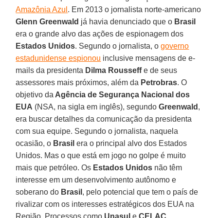
Amazônia Azul
. Em 2013 o jornalista norte-americano
Glenn Greenwald
já havia denunciado que o
Brasil
era o grande alvo das ações de espionagem dos
Estados Unidos
. Segundo o jornalista, o
governo
estadunidense espionou
inclusive mensagens de e-
mails da presidenta
Dilma Rousseff
e de seus
assessores mais próximos, além da
Petrobras
. O
objetivo da
Agência de Segurança Nacional dos
EUA
(NSA, na sigla em inglês), segundo
Greenwald
,
era buscar detalhes da comunicação da presidenta
com sua equipe. Segundo o jornalista, naquela
ocasião, o
Brasil
era o principal alvo dos Estados
Unidos. Mas o que está em jogo no golpe é muito
mais que petróleo. Os
Estados Unidos
não têm
interesse em um desenvolvimento autônomo e
soberano do
Brasil
, pelo potencial que tem o país de
rivalizar com os interesses estratégicos dos EUA na
Região. Processos como
Unasul
e
CELAC