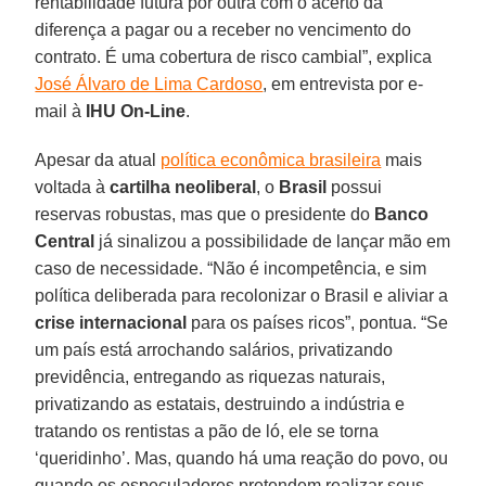
rentabilidade futura por outra com o acerto da
diferença a pagar ou a receber no vencimento do
contrato. É uma cobertura de risco cambial”, explica
José Álvaro de Lima Cardoso
, em entrevista por e-
mail à
IHU On-Line
.
Apesar da atual
política econômica brasileira
mais
voltada à
cartilha neoliberal
, o
Brasil
possui
reservas robustas, mas que o presidente do
Banco
Central
já sinalizou a possibilidade de lançar mão em
caso de necessidade. “Não é incompetência, e sim
política deliberada para recolonizar o Brasil e aliviar a
crise internacional
para os países ricos”, pontua. “Se
um país está arrochando salários, privatizando
previdência, entregando as riquezas naturais,
privatizando as estatais, destruindo a indústria e
tratando os rentistas a pão de ló, ele se torna
‘queridinho’. Mas, quando há uma reação do povo, ou
quando os especuladores pretendem realizar seus