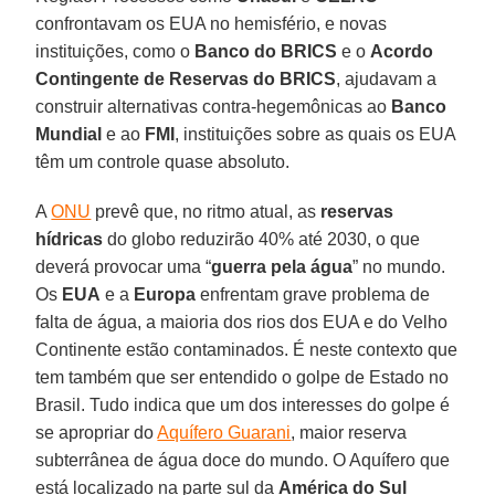
confrontavam os EUA no hemisfério, e novas
instituições, como o
Banco do BRICS
e o
Acordo
Contingente de Reservas do BRICS
, ajudavam a
construir alternativas contra-hegemônicas ao
Banco
Mundial
e ao
FMI
, instituições sobre as quais os EUA
têm um controle quase absoluto.
A
ONU
prevê que, no ritmo atual, as
reservas
hídricas
do globo reduzirão 40% até 2030, o que
deverá provocar uma “
guerra pela água
” no mundo.
Os
EUA
e a
Europa
enfrentam grave problema de
falta de água, a maioria dos rios dos EUA e do Velho
Continente estão contaminados. É neste contexto que
tem também que ser entendido o golpe de Estado no
Brasil. Tudo indica que um dos interesses do golpe é
se apropriar do
Aquífero Guarani
, maior reserva
subterrânea de água doce do mundo. O Aquífero que
está localizado na parte sul da
América do Sul