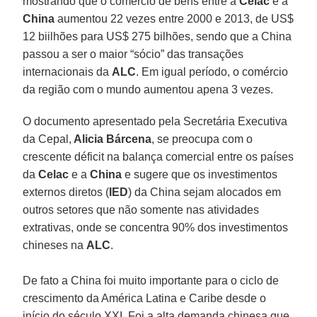
mostrando que o comércio de bens entre a
Celac
e a
China
aumentou 22 vezes entre 2000 e 2013, de US$
12 biilhões para US$ 275 bilhões, sendo que a China
passou a ser o maior “sócio” das transações
internacionais da
ALC
. Em igual período, o comércio
da região com o mundo aumentou apena 3 vezes.
O documento apresentado pela Secretária Executiva
da Cepal,
Alicia Bárcena
, se preocupa com o
crescente déficit na balança comercial entre os países
da
Celac
e a
China
e sugere que os investimentos
externos diretos (
IED
) da China sejam alocados em
outros setores que não somente nas atividades
extrativas, onde se concentra 90% dos investimentos
chineses na
ALC
.
De fato a China foi muito importante para o ciclo de
crescimento da América Latina e Caribe desde o
início do século XXI. Foi a alta demanda chinesa que