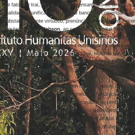
De fato, ele trai, desse modo, o pensamento de ambos os
realidade, a unificação do capital bancário, comercial e i
substancialmente virtuoso, prenúncio de crescimento eco
reguladoras; em
Hobson
, ao contrário, o capital financeir
uma forma unificada do capital, mas sim uma face dege
papel perverso de deslocar para outro lugar "a riqueza da
capital comercial e produtivo (por sinal, Hobson não é o ú
sobre uma forte contraposição entre indústria e finanças:
Thoestein Veblen
).
A convivência forçada que
Lênin
impõe às teses de
Hilfe
baseia, mais uma vez, em uma metáfora orgânica: o capita
através dos processos de concentração e de centralização
tem um papel-chave, justamente como diz Hilferding), se
completamente o mundo, como defendem ambos os autore
envelhece (decai da sua função propulsora do desenvolvi
"parasitário", exatamente como diz Hobson).