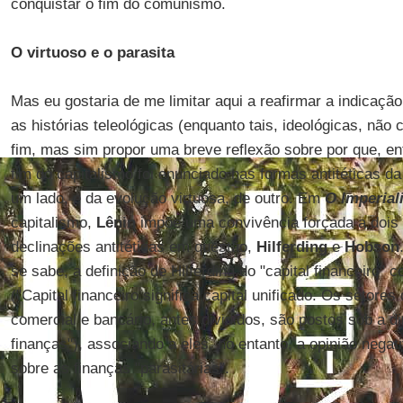
conquistar o fim do comunismo.
O virtuoso e o parasita
Mas eu gostaria de me limitar aqui a reafirmar a indicaçã
as histórias teleológicas (enquanto tais, ideológicas, não c
fim, mas sim propor uma breve reflexão sobre por que, en
fim do capitalismo foi enunciado nas formas antitéticas d
um lado, e da evolução virtuosa, de outro. Em
O Imperia
capitalismo,
Lênin
impõe uma convivência forçada a dois
declinações antitéticas em questão,
Hilferding
e
Hobson
se sabe, a definição de Hilferding do "capital financeiro" c
("Capital financeiro significa capital unificado. Os setores d
comercial e bancário, antes divididos, são postos sob a 
finanças"), associando a eles, no entanto, a opinião nega
sobre as finanças "parasitárias".