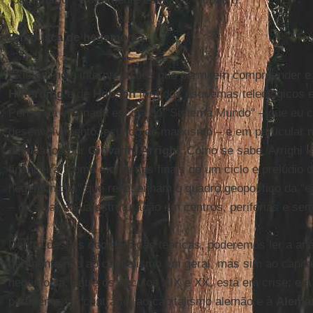
Em busca de hegemonia
Existem hoje interpretações que permitem compreender e 
Hilferding
e de
Hobson
fora dos esquemas teleológicos 
Penso na chamada escola do "Sistema Mundo" – que eu 
desenvolvimento fecundo do marxismo – e em particular no
delineados por
Giovanni Arrighi
. Como se sabe, Arrighi 
financeira" como momentos finais de um ciclo e prelúdio 
hegemônicas" que redesenham o quadro geopolítico da "e
– ou seja, a sua estruturação em centros, periferias e semi
Dentro dessas coordenadas teóricas, poderemos ler a an
pertinente não ao capitalismo em geral, mas sim ao capita
hegemonia, entre os séculos XIX e XX, está em crise; e a
pertinente, ao contrário, ao capitalismo alemão e à
Alema