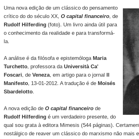
Uma nova edição de um clássico do pensamento
crítico do do século XX,
O capital financeiro
, de
Rudolf Hilferding
(foto). Um livro ainda útil para
o conhecimento da realidade e para transformá-
la.
A análise é da filósofa e epistemóloga
Maria
Turchetto
, professora da
Università Ca'
Foscari
, de
Veneza
, em artigo para o jornal
Il
Manifesto
, 13-01-2012. A tradução é de
Moisés
Sbardelotto
.
A nova edição de
O capital financeiro
de
Rudolf Hilferding
é um verdadeiro presente, do
qual sou grata à editora Mimesis (544 páginas). Certament
nostálgico de reaver um clássico do marxismo não mais e