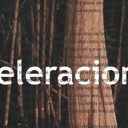
época em questão, se candidata, em pleno direito, ao pap
hegemônica, dispondo de novos instrumentos financeiros e
estratégicos.
Com efeito,
Hilferding
parece consciente de ter sob os o
não tanto uma particularidade nacional (esta, na época, ao
autores da escola histórica, citados em vários lugares e
sim, por assim dizer, a última versão do capitalismo. Em 
observatório privilegiado para o estudo do capitalismo não
aquela Inglaterra que Marx havia indicado como "sede cláss
prefácio à primeira edição de
O Capital
. Ao contrário, é a
que oferecem crédito de capital e não apenas crédito de 
extensa adoção da forma de sociedades por ação e o con
controle sobre a propriedade, com os novos e poderosos
a concentração e a estrutura oligopolista do mercado.
Se eu propus estas reflexões não é simplesmente para con