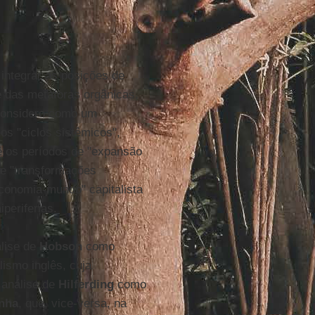
integrar as posições de
e das metáforas orgânicas.
considero como um
s "ciclos sistêmicos",
lê os períodos de "expansão
de "transformações
conomia-mundo" capitalista
periferias.
álise de
Hobson
como
lismo inglês, cuja
 análise de
Hilferding
como
nha
, que, vice-versa, na