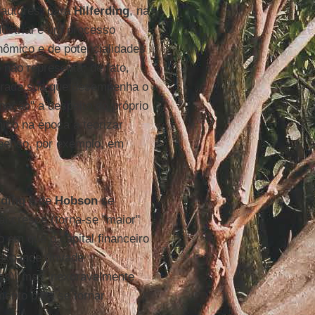
 autores: para
Hilferding
, na
ndustrial é um processo
nômico e de potencialidades
o não representa, de fato,
nerada sua que desempenha o
 nação" a despeito do próprio
nico na época a teorizar
 penso, por exemplo, em
rding
e de
Hobson
se
l cresce (torna-se "maior"
 em que o capital financeiro
 expande (invade
s), mas inexoravelmente
mento para se tornar