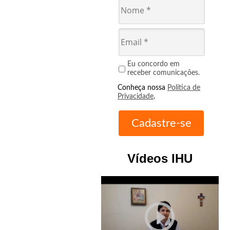
Eu concordo em
receber comunicações.
Conheça nossa
Política de
Privacidade
.
Vídeos IHU
play_circle_outline