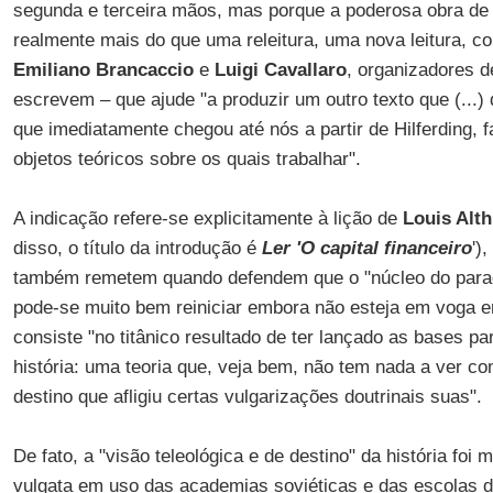
segunda e terceira mãos, mas porque a poderosa obra d
realmente mais do que uma releitura, uma nova leitura, 
Emiliano Brancaccio
e
Luigi Cavallaro
, organizadores d
escrevem – que ajude "a produzir um outro texto que (...)
que imediatamente chegou até nós a partir de Hilferding,
objetos teóricos sobre os quais trabalhar".
A indicação refere-se explicitamente à lição de
Louis Alt
disso, o título da introdução é
Ler 'O capital financeiro
')
também remetem quando defendem que o "núcleo do parad
pode-se muito bem reiniciar embora não esteja em voga e
consiste "no titânico resultado de ter lançado as bases par
história: uma teoria que, veja bem, não tem nada a ver co
destino que afligiu certas vulgarizações doutrinais suas".
De fato, a "visão teleológica e de destino" da história foi
vulgata em uso das academias soviéticas e das escolas do 