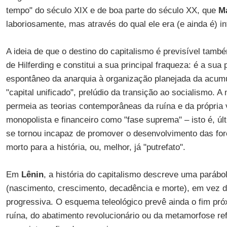
tempo" do século XIX e de boa parte do século XX, que
M
laboriosamente, mas através do qual ele era (e ainda é) in
A ideia de que o destino do capitalismo é previsível tamb
de Hilferding e constitui a sua principal fraqueza: é a su
espontâneo da anarquia à organização planejada da acum
"capital unificado", prelúdio da transição ao socialismo. 
permeia as teorias contemporâneas da ruína e da própria
monopolista e financeiro como "fase suprema" – isto é, úl
se tornou incapaz de promover o desenvolvimento das forç
morto para a história, ou, melhor, já "putrefato".
Em
Lênin
, a história do capitalismo descreve uma parábol
(nascimento, crescimento, decadência e morte), em vez 
progressiva. O esquema teleológico prevê ainda o fim pró
ruína, do abatimento revolucionário ou da metamorfose ref