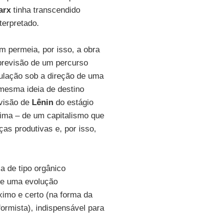
arx
tinha transcendido
terpretado.
ém permeia, por isso, a obra
a previsão de um percurso
ulação sob a direção de uma
A mesma ideia de destino
 visão de
Lênin
do estágio
tima – de um capitalismo que
as produtivas e, por isso,
a de tipo orgânico
de uma evolução
ximo e certo (na forma da
ormista), indispensável para