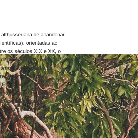
o althusseriana de abandonar
ientíficas), orientadas ao
tre os séculos XIX e XX, o
a decadência e da ruína, de
lismo
, fase suprema do
 representantes das
. Ele retoma, de fato, como
omo "capital unificado"
o capital industrial,
direção comum das altas
tivo expressa por
Hobson