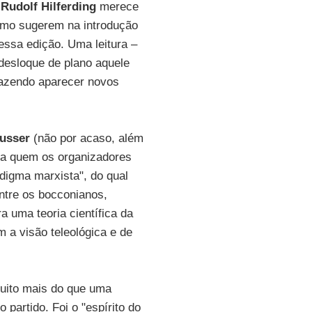
e
Rudolf Hilferding
merece
como sugerem na introdução
essa edição. Uma leitura –
 desloque de plano aquele
 fazendo aparecer novos
husser
(não por acaso, além
, a quem os organizadores
igma marxista", do qual
ntre os bocconianos,
a uma teoria científica da
m a visão teleológica e de
 muito mais do que uma
partido. Foi o "espírito do