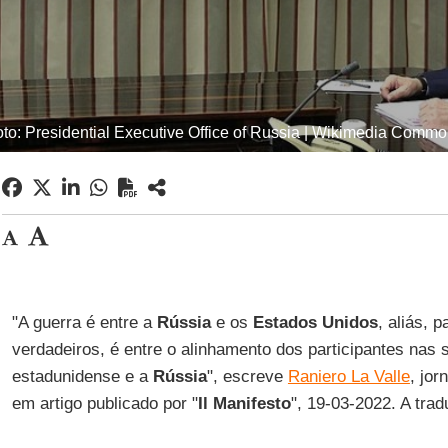
to: Presidential Executive Office of Russia | Wikimedia Comm
"A guerra é entre a
Rússia
e os
Estados Unidos
, aliás, 
verdadeiros, é entre o alinhamento dos participantes nas 
estadunidense e a
Rússia
", escreve
Raniero La Valle
, jor
em artigo publicado por "
Il Manifesto
", 19-03-2022. A tra