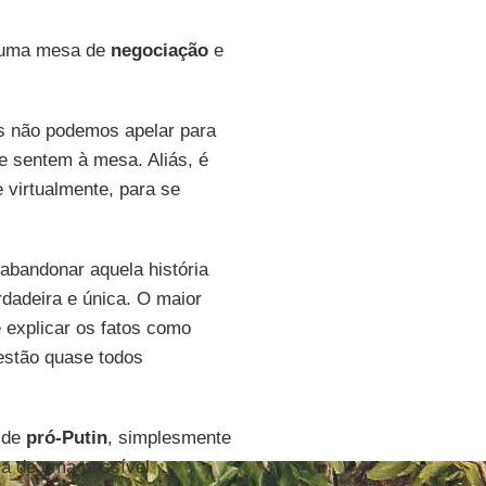
 uma mesa de
negociação
e
as não podemos apelar para
 sentem à mesa. Aliás, é
 virtualmente, para se
abandonar aquela história
rdadeira e única. O maior
 explicar os fatos como
 estão quase todos
 de
pró-Putin
, simplesmente
ema de uma possível