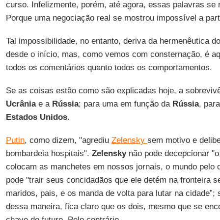
curso. Infelizmente, porém, até agora, essas palavras se 
Porque uma negociação real se mostrou impossível a part
Tal impossibilidade, no entanto, deriva da hermenêutica d
desde o início, mas, como vemos com consternação, é a
todos os comentários quanto todos os comportamentos.
Se as coisas estão como são explicadas hoje, a sobreviv
Ucrânia
e a
Rússia
; para uma em função da
Rússia
, par
Estados
Unidos
.
Putin
, como dizem, "agrediu
Zelensky
sem motivo e delib
bombardeia hospitais".
Zelensky
não pode decepcionar "o
colocam as manchetes em nossos jornais, o mundo pelo qu
pode "trair seus concidadãos que ele detém na fronteira s
maridos, pais, e os manda de volta para lutar na cidade”;
dessa maneira, fica claro que os dois, mesmo que se en
chave do futuro. Pelo contrário.