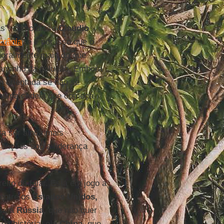
as", como disse
Claudio
crânia
, e é por isso que o
 moralmente mais do que
caminho da solução. Embora
 orientada se não se
 numa cadeia que começa
ara ser ainda mais
sanções sob a liderança
ito de falar. Está em jogo a
 entre os
Estados Unidos,
si, a
Rússia,
que não quer
da história, e a
China,
que