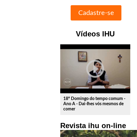
Vídeos IHU
play_circle_outline
18º Domingo do tempo comum -
Ano A - Dai-lhes vós mesmos de
comer
Revista ihu on-line