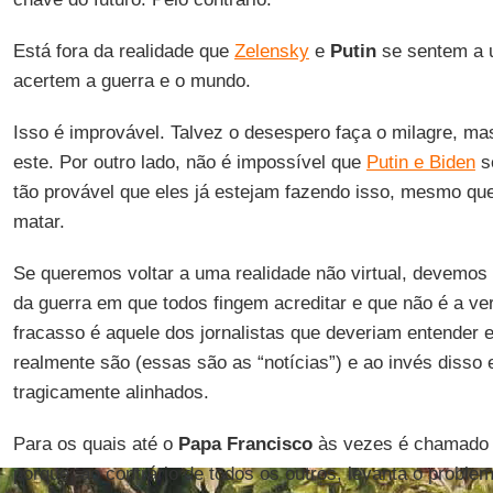
Está fora da realidade que
Zelensky
e
Putin
se sentem a
acertem a guerra e o mundo.
Isso é improvável. Talvez o desespero faça o milagre, m
este. Por outro lado, não é impossível que
Putin e Biden
se
tão provável que eles já estejam fazendo isso, mesmo que
matar.
Se queremos voltar a uma realidade não virtual, devemos 
da guerra em que todos fingem acreditar e que não é a ve
fracasso é aquele dos jornalistas que deveriam entender e
realmente são (essas são as “notícias”) e ao invés disso
tragicamente alinhados.
Para os quais até o
Papa Francisco
às vezes é chamado
porque, ao contrário de todos os outros, levanta o probl