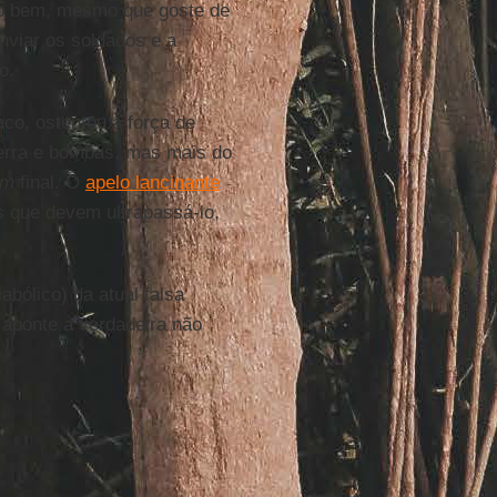
ito bem, mesmo que goste de
nviar os soldados e a
o.
co, ostentou a força de
uerra e bombas, mas mais do
em
final. O
apelo lancinante
 que devem ultrapassá-lo,
abólico) da atual falsa
 aponte a verdadeira não