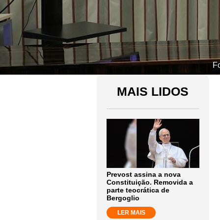
Fo
MAIS LIDOS
Prevost assina a nova
Constituição. Removida a
parte teocrática de
Bergoglio
LER MAIS