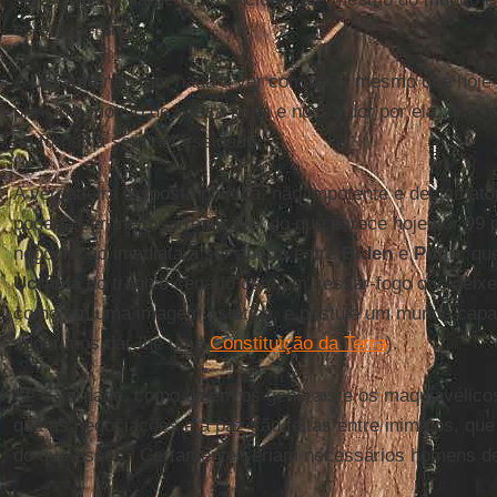
está esperando.
A
Ucrânia
não tem nada a ver com isso, mesmo que hoje 
principal motivo de nossa pena e nossa dor por ela, que fo
na fornalha sem necessidade.
A verdadeira resposta política, não impotente e declamatór
poderia ser menos irrealizável do que parece hoje por 99 
negociação imediata a ser aberta entre
Biden
e
Putin
, qu
Ucrânia
do trágico cenário com um cessar-fogo que deixe
como em uma imagem estática, e postule um mundo capaz
sugerimos dar-lhe uma
Constituição da Terra
).
Se é verdade, como dizem os generais e os maquiavélico
que as negociações e a paz são feitas entre inimigos, qu
do que esses? Certamente seriam necessários homens de 