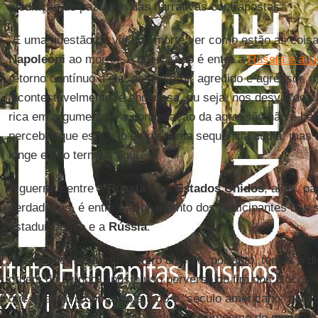
mediação de paz além das narrativas contrapostas.
"É uma questão de vida ou morte ver como estão as cois
Napoleoni
ao morrer. A guerra não é entre a
Rússia e a U
retorno contínuo a ela, ao discernir agredido e agressor,
incontestavelmente, é enganosa, ou seja, nos desvia do 
rica em argumentos, a condenação da agressão não é bem
perceber que esta não se dá numa sequência dupla, mas
longe e não termina aqui.
A guerra é entre a
Rússia
e os
Estados Unidos
, aliás, p
verdadeiros, é entre o alinhamento dos participantes nas 
estadunidense e a
Rússia
.
Nós também estamos dentro disso e, portanto, temos o dire
ordem do mundo, após o uso perverso do fim dos blocos,
que querem o comando e todo o "século americano" para 
ser posta às margens ou excluída até mesmo do mundo e 