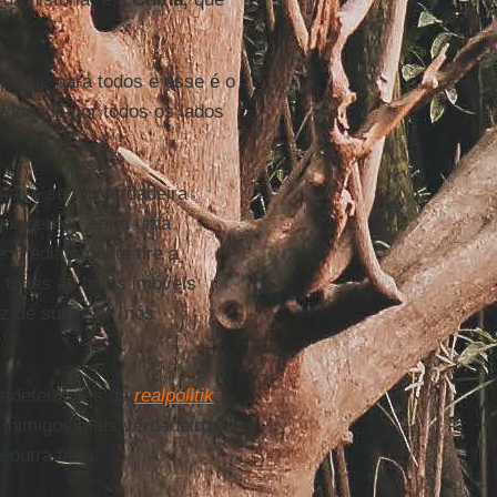
pague para todos e esse é o
i jogada por todos os lados
ia (e se for verdadeira
por cento), seria uma
e imediatamente tire a
 todas as balas imóveis
 de subsistir (nós
s defensores da
realpolitik
,
e inimigos mais verdadeiros
outra fibra.