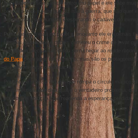
Mas
Biden
desde o início entrou no papel e ele sabe mu
bancar o bom sujeito que diz não à guerra, que não quer e
bomba, mas sim punindo e esperando o cadáver do inimig
Putin
também está no papel e, enquanto ele era o mais fra
tanques e soldados e depois cometeu o crime de levar g
que
Biden
precisa sair disso sem chegar ao
redde ration
do Papa
pode abrir um caminho, mas são os protagonistas
que devem parar o massacre.
Portanto, é preciso alguém que rompa o círculo mágico (di
hermenêutica, que diga qual é o verdadeiro problema, que
impossível solução, que reacenda a esperança perdida.