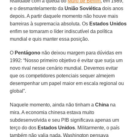
realidade com a queda do
Muro de Berlim
, em 1989,
e o desmantelamento da
União Soviética
dois anos
depois. A partir daquele momento não houve mais
barreiras à supremacia absoluta. Os
Estados Unidos
enfim se tornaram o líder indiscutível da política
mundial e quis manter essa posição.
O
Pentágono
não deixou margem para dúvidas em
1992: “Nosso primeiro objetivo é evitar que surja um
novo rival nesse cenário mundial. Devemos evitar
que os competidores potenciais sequer almejem
desempenhar um papel maior em escala regional ou
global”.
Naquele momento, ainda não tinham a
China
na
mira. A economia chinesa estava muito
subdesenvolvida e seu PIB significava apenas um
terço do dos
Estados Unidos
. Militarmente, o país
também não valia nada. Washington pensava