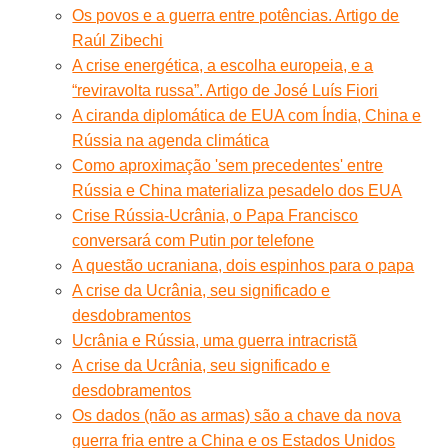
Os povos e a guerra entre potências. Artigo de
Raúl Zibechi
A crise energética, a escolha europeia, e a
“reviravolta russa”. Artigo de José Luís Fiori
A ciranda diplomática de EUA com Índia, China e
Rússia na agenda climática
Como aproximação 'sem precedentes' entre
Rússia e China materializa pesadelo dos EUA
Crise Rússia-Ucrânia, o Papa Francisco
conversará com Putin por telefone
A questão ucraniana, dois espinhos para o papa
A crise da Ucrânia, seu significado e
desdobramentos
Ucrânia e Rússia, uma guerra intracristã
A crise da Ucrânia, seu significado e
desdobramentos
Os dados (não as armas) são a chave da nova
guerra fria entre a China e os Estados Unidos