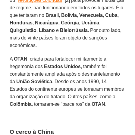
ou “
revoluções coloridas
” [2] para provocar mudanças
de regime, não funcionando em todos os lugares. É o
que tentaram no
Brasil
,
Bolívia
,
Venezuela
,
Cuba
,
Honduras
,
Nicarágua
,
Geórgia
,
Ucrânia
,
Quirguistão
,
Líbano
e
Bielorrússia
. Por outro lado,
mais de vinte países foram objeto de sanções
econômicas.
A
OTAN
, criada para fortalecer militarmente a
hegemonia dos
Estados Unidos
, também foi
constantemente ampliada após o desmantelamento
da
União Soviética
. Desde os anos 1990, 14
Estados do continente europeu se tornaram membros
da organização do tratado. Outros países, como a
Colômbia
, tornaram-se “parceiros” da
OTAN
.
O cerco à China