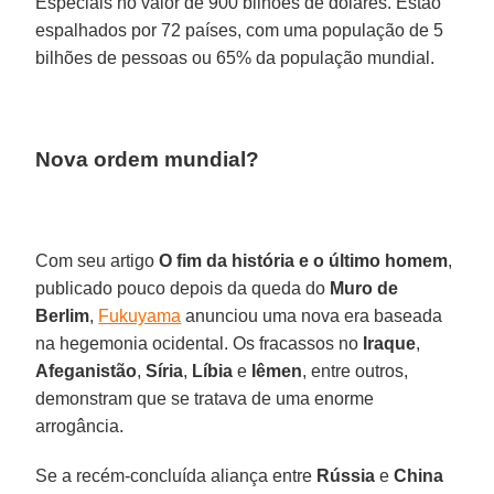
Especiais no valor de 900 bilhões de dólares. Estão
espalhados por 72 países, com uma população de 5
bilhões de pessoas ou 65% da população mundial.
Nova ordem mundial?
Com seu artigo
O fim da história e o último homem
,
publicado pouco depois da queda do
Muro de
Berlim
,
Fukuyama
anunciou uma nova era baseada
na hegemonia ocidental. Os fracassos no
Iraque
,
Afeganistão
,
Síria
,
Líbia
e
Iêmen
, entre outros,
demonstram que se tratava de uma enorme
arrogância.
Se a recém-concluída aliança entre
Rússia
e
China