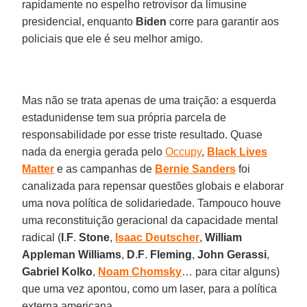
rapidamente no espelho retrovisor da limusine
presidencial, enquanto
Biden
corre para garantir aos
policiais que ele é seu melhor amigo.
Mas não se trata apenas de uma traição: a esquerda
estadunidense tem sua própria parcela de
responsabilidade por esse triste resultado. Quase
nada da energia gerada pelo
Occupy
,
Black
Lives
Matter
e as campanhas de
Bernie
Sanders
foi
canalizada para repensar questões globais e elaborar
uma nova política de solidariedade. Tampouco houve
uma reconstituição geracional da capacidade mental
radical (
I
.
F
.
Stone
,
Isaac
Deutscher
,
William
Appleman
Williams
,
D
.
F
.
Fleming
,
John
Gerassi
,
Gabriel
Kolko
,
Noam
Chomsky
… para citar alguns)
que uma vez apontou, como um laser, para a política
externa americana.