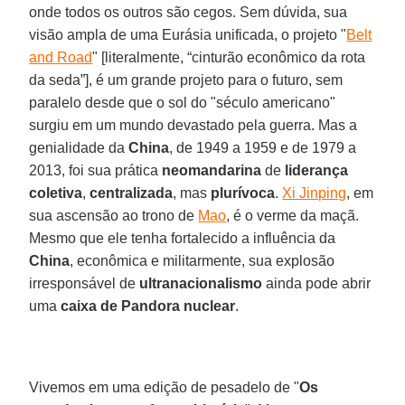
onde todos os outros são cegos. Sem dúvida, sua
visão ampla de uma Eurásia unificada, o projeto "
Belt
and Road
" [literalmente, “cinturão econômico da rota
da seda”], é um grande projeto para o futuro, sem
paralelo desde que o sol do "século americano"
surgiu em um mundo devastado pela guerra. Mas a
genialidade da
China
, de 1949 a 1959 e de 1979 a
2013, foi sua prática
neo
mandarina
de
liderança
coletiva
,
centralizada
, mas
plurívoca
.
Xi Jinping
, em
sua ascensão ao trono de
Mao
, é o verme da maçã.
Mesmo que ele tenha fortalecido a influência da
China
, econômica e militarmente, sua explosão
irresponsável de
ultranacionalismo
ainda pode abrir
uma
caixa
de Pandora
nuclear
.
Vivemos em uma edição de pesadelo de "
Os