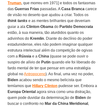
Truman
, que morreu em 1971] e todos os fantasmas
das
Guerras
Frias
passadas. A
Casa
Branca
carece
de visão no deserto que ajudou a criar. Todos os
think
tanks
e as mentes brilhantes que deveriam
guiar a ala
Clinton
-
Obama
do
Partido
Democrata
estão, à sua maneira, tão aturdidos quanto os
adivinhos do
Kremlin
. Diante do declínio do poder
estadunidense, eles não podem imaginar qualquer
estrutura intelectual além da competição de ogivas
com a
Rússia
e a
China
(quase se pode ouvir o
suspiro de alívio de
Putin
quando ele foi liberado do
fardo mental de ter que pensar em uma estratégia
global no
Antropoceno
). Ao final, uma vez no poder,
Biden
acabou sendo o mesmo belicista que
temíamos que
Hillary
Clinton
pudesse ser. Embora a
Europa Oriental
agora sirva como uma distração,
quem pode duvidar da determinação de
Biden
de
buscar o confronto no
Mar da China Meridional
,