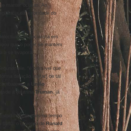
se manter ocultas. Ao
igilância da autoridade do
telectual e especialista em
sinou que o poder se mantém
a a se evaporar.
Segundo ele, “é possível que
orma de ação militar] de tal
 combatendo a
União
desde a doutrina
Truman
, já
e Estado era ao mesmo tempo
m 1981, o governo de
Ronald