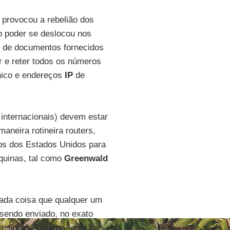
provocou a rebelião dos
o poder se deslocou nos
r de documentos fornecidos
r e reter todos os números
ônico e endereços
IP
de
 internacionais) devem estar
aneira rotineira routers,
dos dos Estados Unidos para
quinas, tal como
Greenwald
cada coisa que qualquer um
sendo enviado, no exato
residente
Obama
, em Utah.