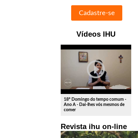
Vídeos IHU
play_circle_outline
18º Domingo do tempo comum -
Ano A - Dai-lhes vós mesmos de
comer
Revista ihu on-line