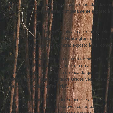
grandes negócios privados, essas duas entidades devem 
contrário, o inimigo deve estar completamente exposto à v
Estado.
Este princípio foi lucidamente explicado anos atrás pelo in
políticas, o professor
Samuel P. Huntington
, que nos en
forte quando permanece na sombra; exposto à luz, começ
O mesmo
Huntington
o ilustrou de uma forma explícita. 
tenhamos que vender [intervenção direta ou alguma outra f
forma que se tenha a impressão errônea de que estamos
Soviética
. Isso é o que os Estados Unidos vêm fazendo 
desde o princípio da
Guerra Fria
”.
A percepção de
Huntington
sobre o poder e a política d
precisa e visionária. Quando escreveu essas palavras, e