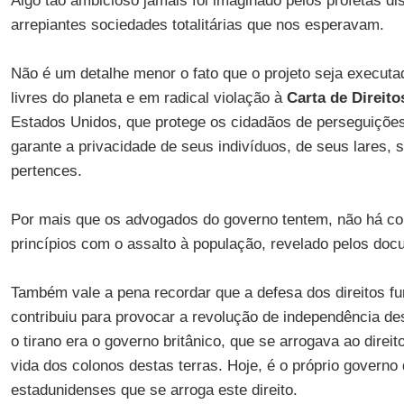
Algo tão ambicioso jamais foi imaginado pelos profetas d
arrepiantes sociedades totalitárias que nos esperavam.
Não é um detalhe menor o fato que o projeto seja execut
livres do planeta e em radical violação à
Carta de Direito
Estados Unidos, que protege os cidadãos de perseguiçõe
garante a privacidade de seus indivíduos, de seus lares,
pertences.
Por mais que os advogados do governo tentem, não há co
princípios com o assalto à população, revelado pelos do
Também vale a pena recordar que a defesa dos direitos f
contribuiu para provocar a revolução de independência de
o tirano era o governo britânico, que se arrogava ao direit
vida dos colonos destas terras. Hoje, é o próprio governo
estadunidenses que se arroga este direito.