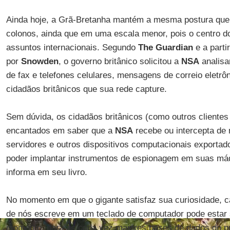
Ainda hoje, a Grã-Bretanha mantém a mesma postura que 
colonos, ainda que em uma escala menor, pois o centro d
assuntos internacionais. Segundo
The Guardian
e a parti
por
Snowden
, o governo britânico solicitou a
NSA
analisa
de fax e telefones celulares, mensagens de correio eletr
cidadãos britânicos que sua rede capture.
Sem dúvida, os cidadãos britânicos (como outros clientes
encantados em saber que a
NSA
recebe ou intercepta de m
servidores e outros dispositivos computacionais exporta
poder implantar instrumentos de espionagem em suas má
informa em seu livro.
No momento em que o gigante satisfaz sua curiosidade, 
de nós escreve em um teclado de computador pode estar 
momento, para as cada vez maiores bases de dados do p