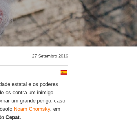
27 Setembro 2016
idade estatal e os poderes
o-os contra um inimigo
ornar um grande perigo, caso
lósofo
Noam Chomsky
, em
 do
Cepat
.