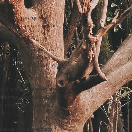
nimigos.
segurança para quem e
tizadas, de forma dramática,
dade estatal e os poderes
o-os contra um inimigo
ornar um grande perigo, caso
o é essencial para controlá-
 prática, ainda que suas
es, como hoje sabemos
ros.
 o poder concentrado dos