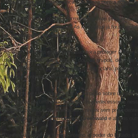
de tais políticas é a segurança e a defesa contra nossos i
Essa doutrina nos obriga a formular algumas perguntas: 
defesa contra quais inimigos? As respostas já foram enfa
pelas revelações de
Snowden
.
As atuais políticas estão pensadas para proteger a autori
nacionais concentrados em uns poucos grupos, defendend
muito temido: sua própria população que, claro, pode se t
não seja controlada devidamente.
Há tempo se sabe que possuir informação sobre um inimig
lo. Obama tem uma série de distintos predecessores nesta
próprias contribuições chegaram a níveis sem precedent
graças ao trabalho de
Snowden
,
Greenwald
e alguns out
Para se defender do inimigo interno, o poder do Estado e