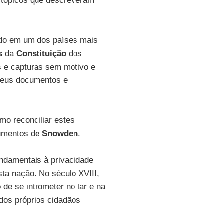
istópicos que descreveram
ado em um dos países mais
s
da
Constituição
dos
s e capturas sem motivo e
 seus documentos e
mo reconciliar estes
cumentos de
Snowden
.
undamentais à privacidade
sta nação. No século XVIII,
o de se intrometer no lar e na
 dos próprios cidadãos