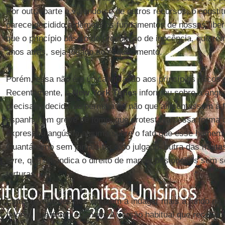
Por outra parte e valendo-se de outros recursos, o constit
parece decidido a demolir os fundamentos de nossas libe
que o princípio básico de presunção de inocência, que r
anos atrás, seja jogado ao esquecimento.
Porém, essa não é a única violação aos princípios éticos 
Recentemente, o
New York Times
informou sobre a angús
precisava decidir se permitia ou não que alimentassem à f
espanhol em greve de fome, que protestava dessa forma c
expressou angústia alguma sobre o fato que esse homem
Guantánamo sem jamais ter sido julgado, outra das muita
livre, que reivindica o direito de manter prisioneiros sem
torturas.
Estas revelações nos induzem a indagar mais a fundo na p
fatores que o impulsionam. A versão habitual que recebem