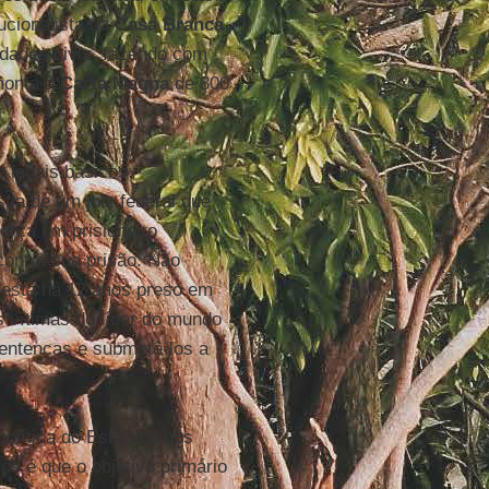
ucionalista da
Casa Branca
rdades civis, fazendo com
emonta à
Carta Magna
de 800
e legais básicos.
tia de um juiz federal que
orça um prisioneiro
ontra sua prisão. Não
 está há 12 anos preso em
s vítimas do líder do mundo
 sentenças e submetê-los a
olítica do Estado e nos
os é que o objetivo primário