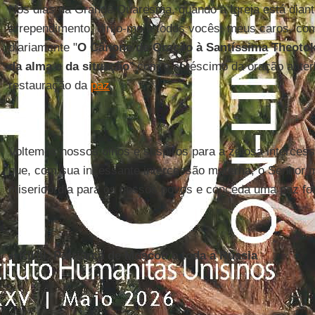
Nos dias da Grande Quaresma, quando a Igreja está dian
arrependimento, dirijo-me a todos vocês, meus caros, com
diariamente "
O Cânone de Oração à Santíssima Theotok
da alma e da situação
” com o acréscimo da oração anter
restauração da
paz
.
Voltemos nossos olhos e suspiros para a zelosa intercess
que, com sua incessante intercessão materna, o Senhor mi
misericórdia para os nossos povos e conceda uma paz for
+ Kirill, Patriarca de Moscou e toda a Rússia