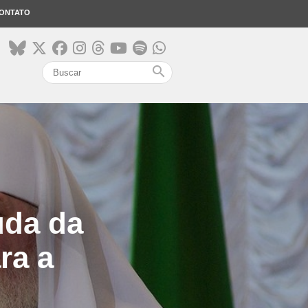
ONTATO
search
uda da
ra a