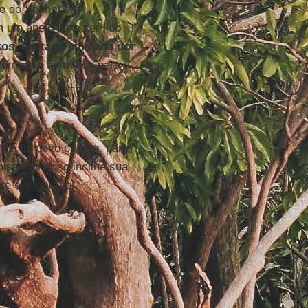
te do Senhor em
 um apelo para ser lido
os, cantado em cada dor
iormente aprovada para a
ora do povo cristão, para
sericordioso incline sua
te e imparável.