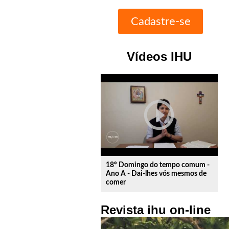
Vídeos IHU
play_circle_outline
18º Domingo do tempo comum -
Ano A - Dai-lhes vós mesmos de
comer
Revista ihu on-line