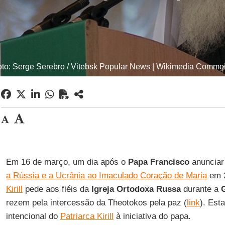
oto: Serge Serebro / Vitebsk Popular News | Wikimedia Commo
Em 16 de março, um dia após o
Papa Francisco
anunciar
a Rússia e a Ucrânia ao Imaculado Coração de Maria
em 2
Kirill
pede aos fiéis da
Igreja Ortodoxa Russa
durante a
rezem pela intercessão da Theotokos pela paz (
link
). Est
intencional do
Patriarca Kirill
à iniciativa do papa.