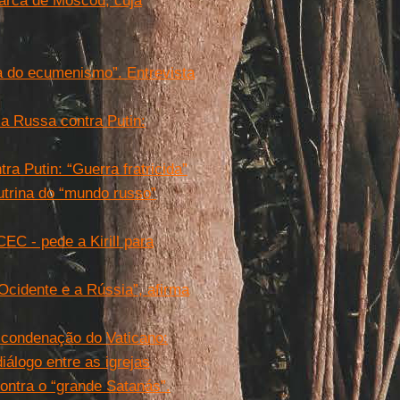
iarca de Moscou, cuja
da do ecumenismo”. Entrevista
a Russa contra Putin:
a Putin: “Guerra fratricida”
utrina do “mundo russo”
EC - pede a Kirill para
Ocidente e a Rússia”, afirma
 a condenação do Vaticano:
iálogo entre as igrejas
contra o “grande Satanás”.