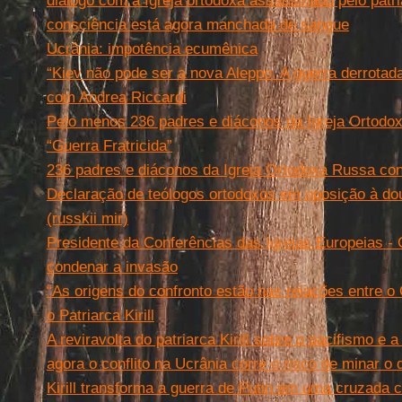
diálogo com a Igreja ortodoxa assassinado pelo patr
consciência está agora manchada de sangue
Ucrânia: impotência ecumênica
“Kiev não pode ser a nova Aleppo. A guerra derrota
com Andrea Riccardi
Pelo menos 236 padres e diáconos da Igreja Ortodox
“Guerra Fratricida”
236 padres e diáconos da Igreja Ortodoxa Russa contr
Declaração de teólogos ortodoxos em oposição à do
(russkii mir)
Presidente da Conferências das Igrejas Europeias - C
condenar a invasão
“As origens do confronto estão nas relações entre o 
o Patriarca Kirill
A reviravolta do patriarca Kirill sobre o pacifismo e
agora o conflito na Ucrânia corre o risco de minar o d
Kirill transforma a guerra de Putin em uma cruzada 