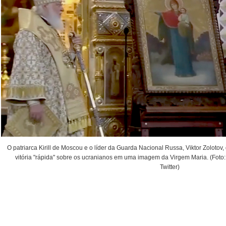
O patriarca Kirill de Moscou e o líder da Guarda Nacional Russa, Viktor Zolot
vitória "rápida" sobre os ucranianos em uma imagem da Virgem Maria. (Fot
Twitter)