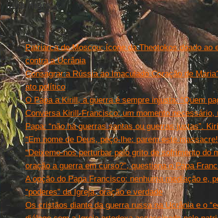
Leia mais
Patriarca de Moscou: ícone da Theotokos doado ao e
contra a Ucrânia
Consagrar a Rússia ao Imaculado Coração de Maria?
ato político
O Papa a Kirill, a guerra é sempre injusta: “Quem p
Conversa Kirill-Francisco: um momento necessário, m
Papa: “não há guerras santas ou guerras justas”. Kir
“Em nome de Deus, peço-lhe: parem este massacre!
“Deixemo-nos perturbar pelo grito de sofrimento d
oração a guerra em curso?”, questiona o Papa Franc
A opção do Papa Francisco: nenhuma mediação e, po
“poderes” da Igreja, oração e verdade
Os cristãos diante da guerra russa na Ucrânia e o 