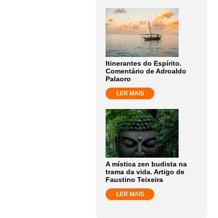
Itinerantes do Espírito.
Comentário de Adroaldo
Palaoro
LER MAIS
A mística zen budista na
trama da vida. Artigo de
Faustino Teixeira
LER MAIS