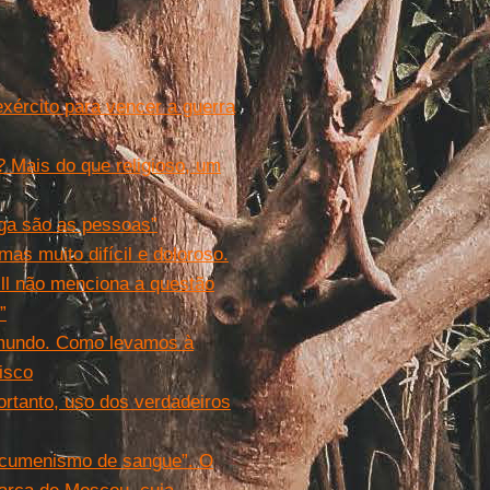
xército para vencer a guerra
 Mais do que religioso, um
aga são as pessoas”
as muito difícil e doloroso.
ill não menciona a questão
”
o mundo. Como levamos à
isco
rtanto, uso dos verdadeiros
“ecumenismo de sangue”. O