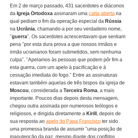
Em 2 de março passado, 431 sacerdotes e diáconos
da
Igreja Ortodoxa
assinaram uma
carta aberta
na
qual pediam o fim da operação especial da
Rússia
na
Ucrânia
, chamando-a por seu verdadeiro nome,
"
guerra
". Os sacerdotes acrescentavam que sentiam
pena "por esta dura prova a que nossos irmãos e
irmãs ucranianos foram submetidos, sem nenhuma
culpa". "Apelamos às pessoas que podem pôr fim a
esta guerra, com um apelo à pacificação e à
cessação imediata do fogo." Entre as assinaturas
estavam também aquelas de três bispos da igreja de
Moscou
, considerada a
Terceira Roma
, a mais
importante. Poucos dias depois desta mensagem,
chegou outra assinada por numerosos teólogos e
religiosos, e dirigida diretamente a
Kirill
, depois de
sua resposta ao
apelo do Papa Francisco
ter sido
uma promessa branda de assumir "uma posição de
manutenção da paz, mesmo diante dos conflitos