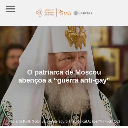
O patriarca de Moscou
abençoa a “guerra anti-gay”
Patriarca Kirill. (Foto: Saint-Petersburg Theological Academy | Flickr CC)