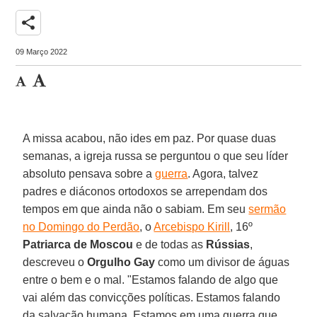
share
09 Março 2022
A missa acabou, não ides em paz. Por quase duas
semanas, a igreja russa se perguntou o que seu líder
absoluto pensava sobre a
guerra
. Agora, talvez
padres e diáconos ortodoxos se arrependam dos
tempos em que ainda não o sabiam. Em seu
sermão
no Domingo do Perdão
, o
Arcebispo Kirill
, 16º
Patriarca de Moscou
e de todas as
Rússias
,
descreveu o
Orgulho Gay
como um divisor de águas
entre o bem e o mal. "Estamos falando de algo que
vai além das convicções políticas. Estamos falando
da salvação humana. Estamos em uma guerra que