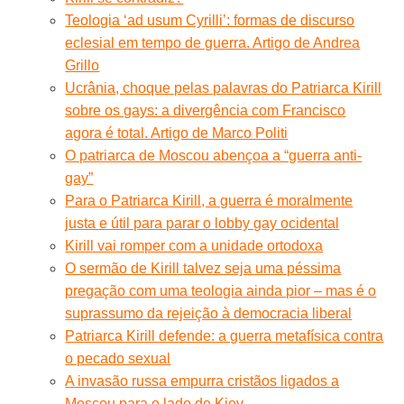
Teologia ‘ad usum Cyrilli’: formas de discurso
eclesial em tempo de guerra. Artigo de Andrea
Grillo
Ucrânia, choque pelas palavras do Patriarca Kirill
sobre os gays: a divergência com Francisco
agora é total. Artigo de Marco Politi
O patriarca de Moscou abençoa a “guerra anti-
gay”
Para o Patriarca Kirill, a guerra é moralmente
justa e útil para parar o lobby gay ocidental
Kirill vai romper com a unidade ortodoxa
O sermão de Kirill talvez seja uma péssima
pregação com uma teologia ainda pior – mas é o
suprassumo da rejeição à democracia liberal
Patriarca Kirill defende: a guerra metafísica contra
o pecado sexual
A invasão russa empurra cristãos ligados a
Moscou para o lado de Kiev