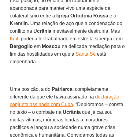
Esta posição, no entanto, foi rapidamente
abandonada para manter vivo uma espécie de
colateralismo entre a
Igreja Ortodoxa Russa
e o
Kremlin
. Uma relação de aço que a condenação do
conflito na
Ucrânia
inevitavelmente destruiria. Mas
Kirill
poderia ter trabalhado em estreita sinergia com
Bergoglio
em
Moscou
na delicada mediação para o
fim das hostilidades em que a
Santa Sé
está
empenhada.
Uma posição, a do
Patriarca
, completamente
diferente da que ele havia assinado na
declaração
conjunta assinada com Cuba
. “Deploramos – consta
no texto – o combate na
Ucrânia
que já causou
muitas vítimas, inúmeras feridas a moradores
pacíficos e lançou a sociedade numa grave crise
econômica e humanitária. Convidamos todas as