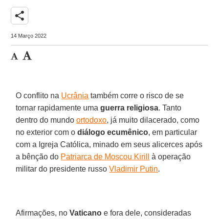
share
14 Março 2022
O conflito na
Ucrânia
também corre o risco de se
tornar rapidamente uma
guerra religiosa
. Tanto
dentro do mundo
ortodoxo
, já muito dilacerado, como
no exterior com o
diálogo ecumênico
, em particular
com a Igreja Católica, minado em seus alicerces após
a bênção do
Patriarca de Moscou Kirill
à operação
militar do presidente russo
Vladimir Putin
.
Afirmações, no
Vaticano
e fora dele, consideradas