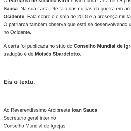
O
Patriarca de Moscou Kirill
enviou uma carta de respo
Sauca
. Na sua carta, ele fala das culpas da guerra em an
Ocidente
. Fala sobre o cisma de 2018 e a presença milit
O patriarca também observa que está se desenvolvendo 
no Ocidente.
A carta foi publicada no sítio do
Conselho Mundial de Igr
tradução é de
Moisés Sbardelotto
.
Eis o texto.
Ao Reverendíssimo Arcipreste
Ioan Sauca
Secretário geral interino
Conselho Mundial de Igrejas