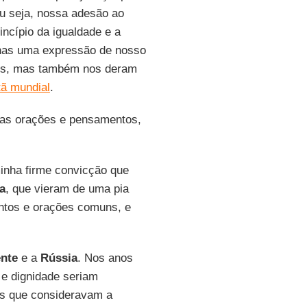
Ou seja, nossa adesão ao
ncípio da igualdade e a
nas uma expressão de nosso
vos, mas também nos deram
tã mundial
.
uas orações e pensamentos,
inha firme convicção que
a
, que vieram de uma pia
antos e orações comuns, e
nte
e a
Rússia
. Nos anos
 e dignidade seriam
as que consideravam a