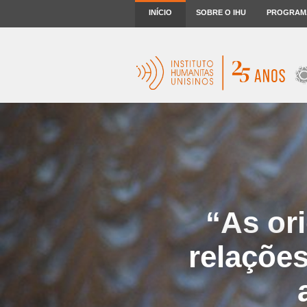
INÍCIO
SOBRE O IHU
PROGRAM
“As or
relações