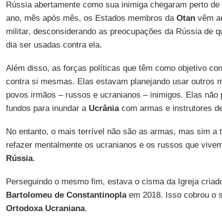
Rússia abertamente como sua inimiga chegaram perto de 
ano, mês após mês, os Estados membros da
Otan
vêm au
militar, desconsiderando as preocupações da Rússia de
dia ser usadas contra ela.
Além disso, as forças políticas que têm como objetivo con
contra si mesmas. Elas estavam planejando usar outros m
povos irmãos – russos e ucranianos – inimigos. Elas nã
fundos para inundar a
Ucrânia
com armas e instrutores de
No entanto, o mais terrível não são as armas, mas sim a t
refazer mentalmente os ucranianos e os russos que vive
Rússia
.
Perseguindo o mesmo fim, estava o cisma da Igreja criad
Bartolomeu de Constantinopla
em 2018. Isso cobrou o 
Ortodoxa Ucraniana
.