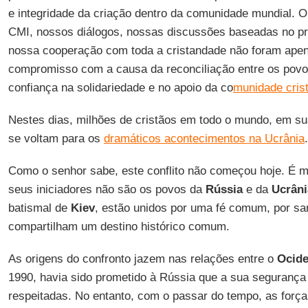
e integridade da criação dentro da comunidade mundial. 
CMI, nossos diálogos, nossas discussões baseadas no pri
nossa cooperação com toda a cristandade não foram ape
compromisso com a causa da reconciliação entre os po
confiança na solidariedade e no apoio da co
munidade cris
Nestes dias, milhões de cristãos em todo o mundo, em s
se voltam para os
dramáticos acontecimentos na Ucrânia
.
Como o senhor sabe, este conflito não começou hoje. É m
seus iniciadores não são os povos da
Rússia
e da
Ucrâni
batismal de
Kiev
, estão unidos por uma fé comum, por s
compartilham um destino histórico comum.
As origens do confronto jazem nas relações entre o
Ocide
1990, havia sido prometido à Rússia que a sua segurança
respeitadas. No entanto, com o passar do tempo, as forç