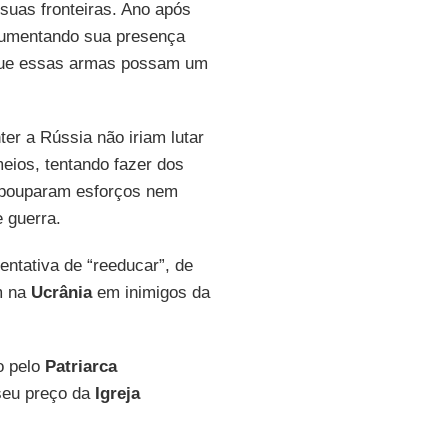
suas fronteiras. Ano após
mentando sua presença
 que essas armas possam um
ter a Rússia não iriam lutar
eios, tentando fazer dos
o pouparam esforços nem
 guerra.
entativa de “reeducar”, de
m na
Ucrânia
em inimigos da
o pelo
Patriarca
seu preço da
Igreja