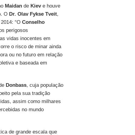
no
Maidan
de
Kiev
e houve
o. O
Dr. Olav Fykse Tveit
,
e 2014: “O
Conselho
os perigosos
tas vidas inocentes em
corre o risco de minar ainda
ora ou no futuro em relação
oletiva e baseada em
 de
Donbass
, cuja população
peito pela sua tradição
uvidas, assim como milhares
ercebidas no mundo
ítica de grande escala que