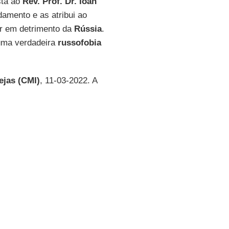
sta ao
Rev. Prof. Dr. Ioan
damento e as atribui ao
ar em detrimento da
Rússia
.
uma verdadeira
russofobia
ejas (CMI)
, 11-03-2022. A