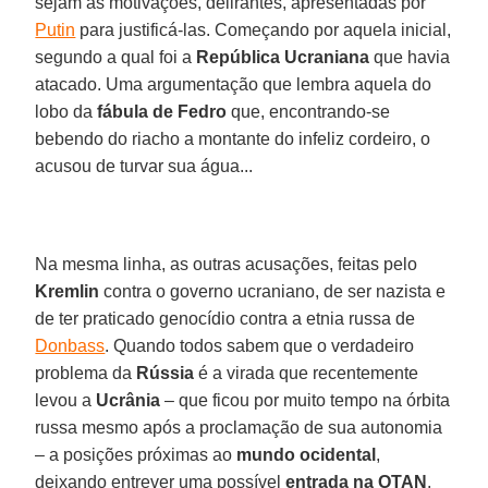
sejam as motivações, delirantes, apresentadas por
Putin
para justificá-las. Começando por aquela inicial,
segundo a qual foi a
República Ucraniana
que havia
atacado. Uma argumentação que lembra aquela do
lobo da
fábula de Fedro
que, encontrando-se
bebendo do riacho a montante do infeliz cordeiro, o
acusou de turvar sua água...
Na mesma linha, as outras acusações, feitas pelo
Kremlin
contra o governo ucraniano, de ser nazista e
de ter praticado genocídio contra a etnia russa de
Donbass
. Quando todos sabem que o verdadeiro
problema da
Rússia
é a virada que recentemente
levou a
Ucrânia
– que ficou por muito tempo na órbita
russa mesmo após a proclamação de sua autonomia
– a posições próximas ao
mundo ocidental
,
deixando entrever uma possível
entrada na OTAN
.