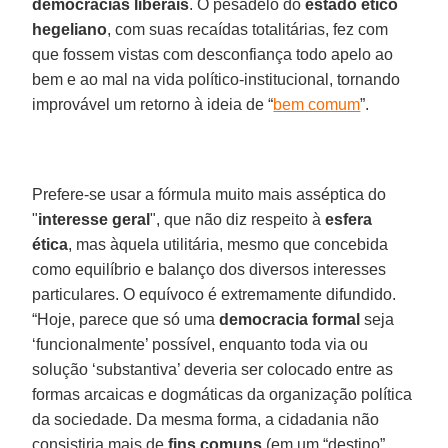
democracias liberais
. O pesadelo do
estado ético
hegeliano
, com suas recaídas totalitárias, fez com
que fossem vistas com desconfiança todo apelo ao
bem e ao mal na vida político-institucional, tornando
improvável um retorno à ideia de “
bem comum
”.
Prefere-se usar a fórmula muito mais asséptica do
"
interesse geral
", que não diz respeito à
esfera
ética
, mas àquela utilitária, mesmo que concebida
como equilíbrio e balanço dos diversos interesses
particulares. O equívoco é extremamente difundido.
“Hoje, parece que só uma
democracia formal
seja
‘funcionalmente’ possível, enquanto toda via ou
solução ‘substantiva’ deveria ser colocado entre as
formas arcaicas e dogmáticas da organização política
da sociedade. Da mesma forma, a cidadania não
consistiria mais de
fins comuns
(em um “destino”