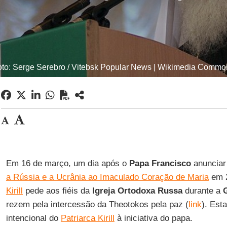
oto: Serge Serebro / Vitebsk Popular News | Wikimedia Commo
Em 16 de março, um dia após o
Papa Francisco
anunciar
a Rússia e a Ucrânia ao Imaculado Coração de Maria
em 2
Kirill
pede aos fiéis da
Igreja Ortodoxa Russa
durante a
rezem pela intercessão da Theotokos pela paz (
link
). Est
intencional do
Patriarca Kirill
à iniciativa do papa.