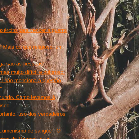
xército para vencer a guerra
 Mais do que religioso, um
aga são as pessoas”
as muito difícil e doloroso.
ill não menciona a questão
”
o mundo. Como levamos à
isco
rtanto, uso dos verdadeiros
“ecumenismo de sangue”. O