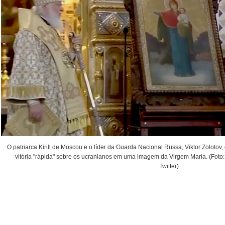
O patriarca Kirill de Moscou e o líder da Guarda Nacional Russa, Viktor Zolot
vitória "rápida" sobre os ucranianos em uma imagem da Virgem Maria. (Fot
Twitter)