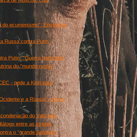
iarca de Moscou, cuja
da do ecumenismo”. Entrevista
a Russa contra Putin:
a Putin: “Guerra fratricida”
utrina do “mundo russo”
EC - pede a Kirill para
Ocidente e a Rússia”, afirma
 a condenação do Vaticano:
iálogo entre as igrejas
contra o “grande Satanás”.