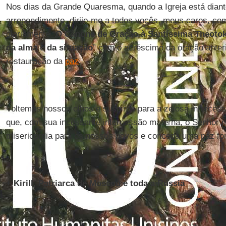
Nos dias da Grande Quaresma, quando a Igreja está dian
arrependimento, dirijo-me a todos vocês, meus caros, com
diariamente "
O Cânone de Oração à Santíssima Theotok
da alma e da situação
” com o acréscimo da oração anter
restauração da
paz
.
Voltemos nossos olhos e suspiros para a zelosa intercess
que, com sua incessante intercessão materna, o Senhor mi
misericórdia para os nossos povos e conceda uma paz for
+ Kirill, Patriarca de Moscou e toda a Rússia