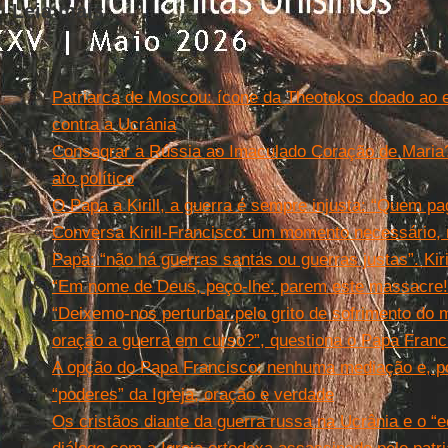
Leia mais
Patriarca de Moscou: ícone da Theotokos doado ao e
contra a Ucrânia
Consagrar a Rússia ao Imaculado Coração de Maria?
ato político
O Papa a Kirill, a guerra é sempre injusta: “Quem p
Conversa Kirill-Francisco: um momento necessário, m
Papa: “não há guerras santas ou guerras justas”. Kir
“Em nome de Deus, peço-lhe: parem este massacre!
“Deixemo-nos perturbar pelo grito de sofrimento d
oração a guerra em curso?”, questiona o Papa Franc
A opção do Papa Francisco: nenhuma mediação e, po
“poderes” da Igreja, oração e verdade
Os cristãos diante da guerra russa na Ucrânia e o 