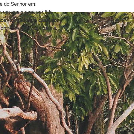
te do Senhor em
 um apelo para ser lido
os, cantado em cada dor
iormente aprovada para a
ora do povo cristão, para
sericordioso incline sua
te e imparável.