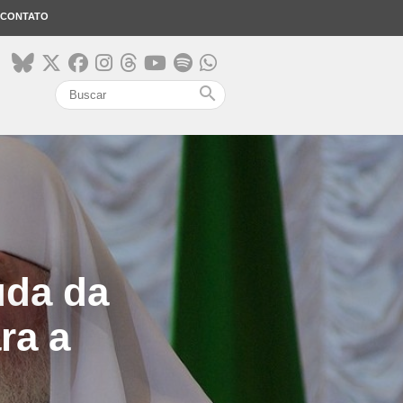
CONTATO
search
uda da
ra a