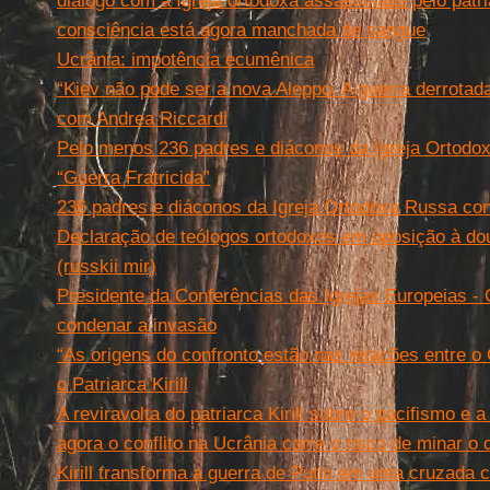
diálogo com a Igreja ortodoxa assassinado pelo patr
consciência está agora manchada de sangue
Ucrânia: impotência ecumênica
“Kiev não pode ser a nova Aleppo. A guerra derrota
com Andrea Riccardi
Pelo menos 236 padres e diáconos da Igreja Ortodox
“Guerra Fratricida”
236 padres e diáconos da Igreja Ortodoxa Russa contr
Declaração de teólogos ortodoxos em oposição à do
(russkii mir)
Presidente da Conferências das Igrejas Europeias - C
condenar a invasão
“As origens do confronto estão nas relações entre o 
o Patriarca Kirill
A reviravolta do patriarca Kirill sobre o pacifismo e
agora o conflito na Ucrânia corre o risco de minar o d
Kirill transforma a guerra de Putin em uma cruzada 