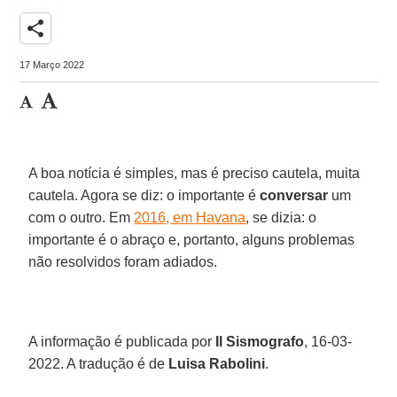
share
17 Março 2022
A boa notícia é simples, mas é preciso cautela, muita
cautela. Agora se diz: o importante é
conversar
um
com o outro. Em
2016, em Havana
, se dizia: o
importante é o abraço e, portanto, alguns problemas
não resolvidos foram adiados.
A informação é publicada por
Il Sismografo
, 16-03-
2022. A tradução é de
Luisa Rabolini
.