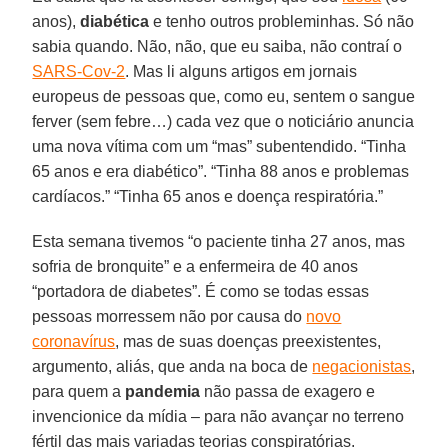
anos),
diabética
e tenho outros probleminhas. Só não
sabia quando. Não, não, que eu saiba, não contraí o
SARS-Cov-2
. Mas li alguns artigos em jornais
europeus de pessoas que, como eu, sentem o sangue
ferver (sem febre…) cada vez que o noticiário anuncia
uma nova vítima com um “mas” subentendido. “Tinha
65 anos e era diabético”. “Tinha 88 anos e problemas
cardíacos.” “Tinha 65 anos e doença respiratória.”
Esta semana tivemos “o paciente tinha 27 anos, mas
sofria de bronquite” e a enfermeira de 40 anos
“portadora de diabetes”. É como se todas essas
pessoas morressem não por causa do
novo
coronavírus
, mas de suas doenças preexistentes,
argumento, aliás, que anda na boca de
negacionistas
,
para quem a
pandemia
não passa de exagero e
invencionice da mídia – para não avançar no terreno
fértil das mais variadas teorias conspiratórias.