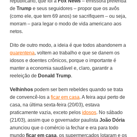
republicano, que foi à
Fox
News
– emissora preferida
de
Trump
e seus seguidores – propor que os avôs
(como ele, que tem 69 anos) se sacrifiquem – ou seja,
morram – para legar o modo de vida americano aos
netos.
Dito de outro modo, a ideia é que todos abandonem a
quarentena
, voltem ao trabalho e que se danem os
idosos e doentes crônicos, porque o importante é
manter a economia saudável e, claro, garantir a
reeleição de
Donald
Trump
.
Velhinhos
podem ser bem rebeldes quando se trata
de convencê-los a
ficar em casa
. A feira aqui perto de
casa, na última sexta-feira (20/03), estava
praticamente vazia, exceto pelos
idosos
. No sábado
(21/03), assim que o governador paulista
João Dória
anunciou que o comércio ia fechar e era para todo
mundo
ficar em casa
, os supermercados lotaram e os