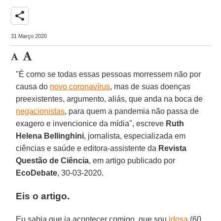
share
31 Março 2020
"É como se todas essas pessoas morressem não por
causa do
novo coronavírus
, mas de suas doenças
preexistentes, argumento, aliás, que anda na boca de
negacionistas
, para quem a pandemia não passa de
exagero e invencionice da mídia", escreve
Ruth
Helena Bellinghini
, jornalista, especializada em
ciências e saúde e editora-assistente da
Revista
Questão de Ciência
, em artigo publicado por
EcoDebate
, 30-03-2020.
Eis o artigo.
Eu sabia que ia acontecer comigo, que sou
idosa
(60