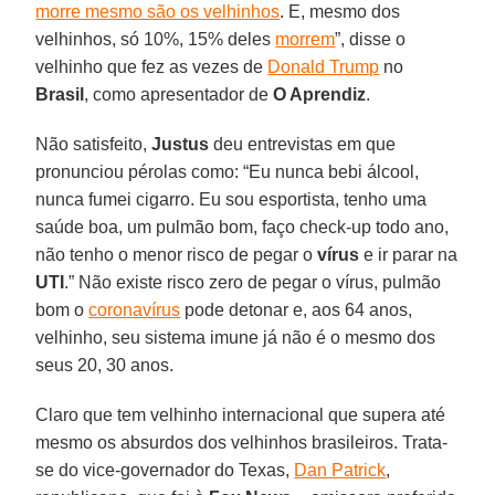
morre mesmo são os velhinhos
. E, mesmo dos
velhinhos, só 10%, 15% deles
morrem
”, disse o
velhinho que fez as vezes de
Donald Trump
no
Brasil
, como apresentador de
O Aprendiz
.
Não satisfeito,
Justus
deu entrevistas em que
pronunciou pérolas como: “Eu nunca bebi álcool,
nunca fumei cigarro. Eu sou esportista, tenho uma
saúde boa, um pulmão bom, faço check-up todo ano,
não tenho o menor risco de pegar o
vírus
e ir parar na
UTI
.” Não existe risco zero de pegar o vírus, pulmão
bom o
coronavírus
pode detonar e, aos 64 anos,
velhinho, seu sistema imune já não é o mesmo dos
seus 20, 30 anos.
Claro que tem velhinho internacional que supera até
mesmo os absurdos dos velhinhos brasileiros. Trata-
se do vice-governador do Texas,
Dan Patrick
,