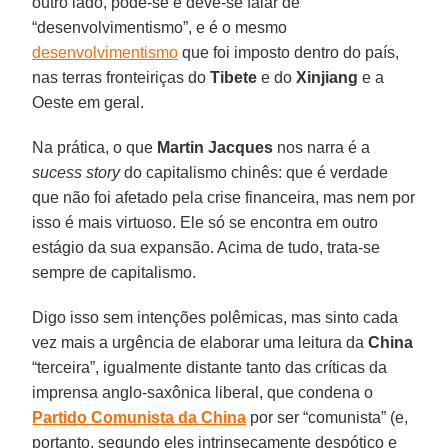
outro lado, pode-se e deve-se falar de
“desenvolvimentismo”, e é o mesmo
desenvolvimentismo
que foi imposto dentro do país,
nas terras fronteiriças do
Tibete
e do
Xinjiang
e a
Oeste em geral.
Na prática, o que
Martin Jacques
nos narra é a
sucess story
do capitalismo chinês: que é verdade
que não foi afetado pela crise financeira, mas nem por
isso é mais virtuoso. Ele só se encontra em outro
estágio da sua expansão. Acima de tudo, trata-se
sempre de capitalismo.
Digo isso sem intenções polêmicas, mas sinto cada
vez mais a urgência de elaborar uma leitura da
China
“terceira”, igualmente distante tanto das críticas da
imprensa anglo-saxônica liberal, que condena o
Partido Comunista da China
por ser “comunista” (e,
portanto, segundo eles intrinsecamente despótico e