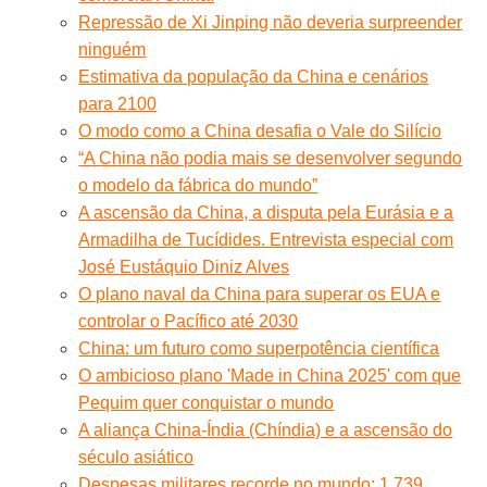
Repressão de Xi Jinping não deveria surpreender
ninguém
Estimativa da população da China e cenários
para 2100
O modo como a China desafia o Vale do Silício
“A China não podia mais se desenvolver segundo
o modelo da fábrica do mundo”
A ascensão da China, a disputa pela Eurásia e a
Armadilha de Tucídides. Entrevista especial com
José Eustáquio Diniz Alves
O plano naval da China para superar os EUA e
controlar o Pacífico até 2030
China: um futuro como superpotência científica
O ambicioso plano 'Made in China 2025' com que
Pequim quer conquistar o mundo
A aliança China-Índia (Chíndia) e a ascensão do
século asiático
Despesas militares recorde no mundo: 1.739