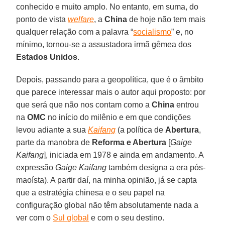
conhecido e muito amplo. No entanto, em suma, do
ponto de vista
welfare
, a
China
de hoje não tem mais
qualquer relação com a palavra “
socialismo
” e, no
mínimo, tornou-se a assustadora irmã gêmea dos
Estados Unidos
.
Depois, passando para a geopolítica, que é o âmbito
que parece interessar mais o autor aqui proposto: por
que será que não nos contam como a
China
entrou
na
OMC
no início do milênio e em que condições
levou adiante a sua
Kaifang
(a política de
Abertura
,
parte da manobra de
Reforma e Abertura
[
Gaige
Kaifang
], iniciada em 1978 e ainda em andamento. A
expressão
Gaige Kaifang
também designa a era pós-
maoísta). A partir daí, na minha opinião, já se capta
que a estratégia chinesa e o seu papel na
configuração global não têm absolutamente nada a
ver com o
Sul global
e com o seu destino.