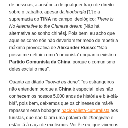
de pessoas, a ausência de qualquer traço de direito
sobre o trabalho, apesar da
laodongfa
[1]
e a
supremacia do
TINA
no campo ideológico:
There Is
No Alternative to the Chinese dream
[Não há
alternativa ao sonho chinês]. Pois bem, eu acho que
aqueles como nós não deveriam ter medo de repetir a
máxima provocativa de
Alexander Russo
: “Não
posso me definir como ‘comunista’ enquanto existir o
Partido Comunista da China
, porque o comunismo
deles exclui o meu”.
Quanto ao ditado
“laowai bu dong”
, “os estrangeiros
não entendem porque a
China
é especial, eles não
conhecem os nossos 5.000 anos de história e blá-blá-
blá”, pois bem, deixemos que os chineses de má-fé
repassem essa bobagem
nacionalista-culturalista
aos
turistas, que não falam uma palavra de
zhongwen
e
estão lá à caça de exotismos. Você e eu, que vivemos