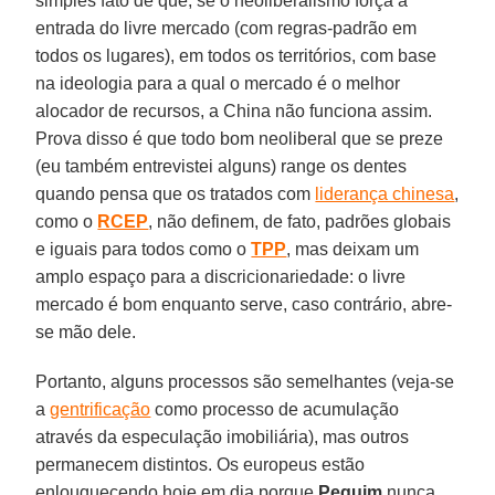
simples fato de que, se o neoliberalismo força a
entrada do livre mercado (com regras-padrão em
todos os lugares), em todos os territórios, com base
na ideologia para a qual o mercado é o melhor
alocador de recursos, a China não funciona assim.
Prova disso é que todo bom neoliberal que se preze
(eu também entrevistei alguns) range os dentes
quando pensa que os tratados com
liderança chinesa
,
como o
RCEP
, não definem, de fato, padrões globais
e iguais para todos como o
TPP
, mas deixam um
amplo espaço para a discricionariedade: o livre
mercado é bom enquanto serve, caso contrário, abre-
se mão dele.
Portanto, alguns processos são semelhantes (veja-se
a
gentrificação
como processo de acumulação
através da especulação imobiliária), mas outros
permanecem distintos. Os europeus estão
enlouquecendo hoje em dia porque
Pequim
nunca