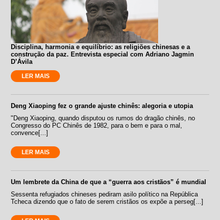
Disciplina, harmonia e equilíbrio: as religiões chinesas e a
construção da paz. Entrevista especial com Adriano Jagmin
D’Ávila
LER MAIS
Deng Xiaoping fez o grande ajuste chinês: alegoria e utopia
"Deng Xiaoping, quando disputou os rumos do dragão chinês, no
Congresso do PC Chinês de 1982, para o bem e para o mal,
convence[...]
LER MAIS
Um lembrete da China de que a “guerra aos cristãos” é mundial
Sessenta refugiados chineses pediram asilo político na República
Tcheca dizendo que o fato de serem cristãos os expõe a perseg[...]