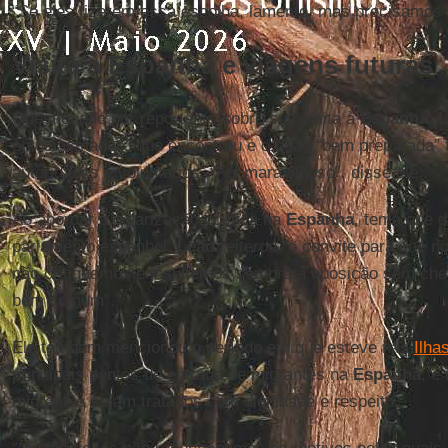
“Se eles fizerem essa escolha, lamento, mas precisamos s
Visita à Espanha e viagens futuras
Questionado por repórteres sobre sua visita à
Espanha
,
entusiasmadas” que encontrou e o quão “bem preparada” f
autoridades e voluntários. “Foi maravilhoso”, disse ele.
Ao abordar a polarização política na
Espanha
, tema que d
parlamento espanhol,
Leão
reiterou "o convite para que
não critiquemos e insultemos sempre a oposição sem ch
bem comum".
Ele também mencionou o período em que esteve nas
Ilha
principais pontos de entrada de migrantes na
Espanha
, e
migrantes sejam tratados com dignidade e respeito.