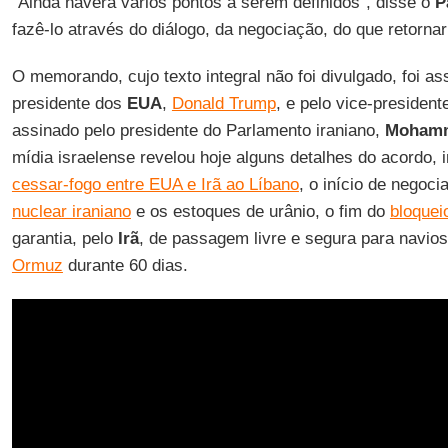
“Ainda haverá vários pontos a serem definidos”, disse o
P
fazê-lo através do diálogo, da negociação, do que retornar
O memorando, cujo texto integral não foi divulgado, foi a
presidente dos
EUA
,
Donald Trump
, e pelo vice-president
assinado pelo presidente do Parlamento iraniano,
Mohamm
mídia israelense revelou hoje alguns detalhes do acordo, 
cessar-fogo entre EUA e Irã ao Líbano
, o início de negoc
nuclear iraniano
e os estoques de urânio, o fim do
bloquei
garantia, pelo
Irã
, de passagem livre e segura para navio
Ormuz
durante 60 dias.