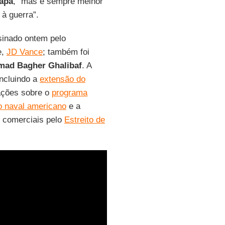
apa
, “mas é sempre melhor
 à guerra”.
ssinado ontem pelo
e,
JD Vance
; também foi
ad Bagher Ghalibaf
. A
incluindo a
extensão do
iações sobre o
programa
o naval americano
e a
s comerciais pelo
Estreito de