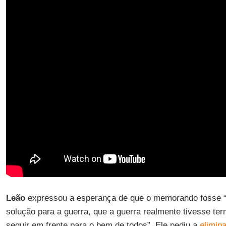
Leão
expressou a esperança de que o memorando fosse 
solução para a guerra, que a guerra realmente tivesse t
seguir em frente para o bem de todos”. Ele pediu a
elimin