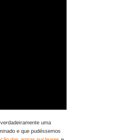
“verdadeiramente uma
erminado e que pudéssemos
ação das armas nucleares
e