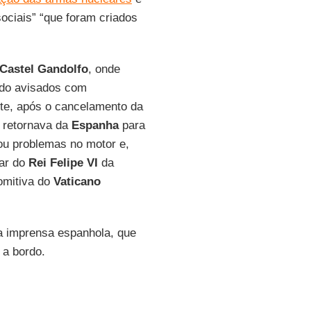
ciais” “que foram criados
Castel Gandolfo
, onde
do avisados ​​com
ite, após o cancelamento da
e retornava da
Espanha
para
ou problemas no motor e,
lar do
Rei Felipe VI
da
omitiva do
Vaticano
 a imprensa espanhola, que
 a bordo.