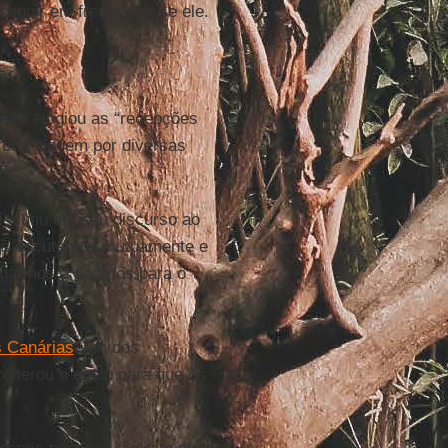
eguir em frente”, disse ele.
Leão
elogiou as “recepções
oi a viagem por diversas
iscutiu em seu discurso ao
 nos escutemos mutuamente e
egarmos a acordos para o
s Canárias
, um dos
 reiterou o apelo para que os