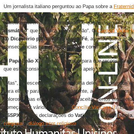
Um jornalista italiano perguntou ao Papa sobre a
Fraterni
tradicionalista que declarou que ordenará novos bispos ili
Vaticano advertiu a
Fraternidade
de que prosseguir com a
cismático
” que “implica excomunhão”. O
Cardeal Victor 
do
Dicastério para a Doutrina da Fé
, afirmou que a ação 
consequências para a
Fraternidade
como um todo”.
O
Papa Leão XIV
apelou ao grupo para que reconsiderasse
que está "considerando fazer outro apelo".
“Mas”, acrescentou, “é uma escolha deles. Precisamos ent
para eles e para a Igreja. Certamente, a divisão entre os
doloroso, mas eles se recusam a aceitar certos elementos
começar por vários pontos do
Concílio Vaticano II
.” Ele s
FSSPX
com as declarações do
Vaticano II
sobre
liturgia
religiosa
e
diálogo inter-religioso
, entre outros aspectos d