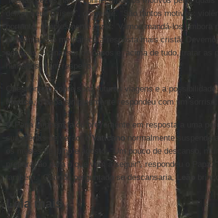
“Muitas vezes não reconhecemos os motivos pelos quais
deixar seus países”, disse ele. “São tantos motivos: violên
portanto, simplesmente dizer: 'Vamos mandá-los embora 
problema' não me parece a resposta mais cristã. Devemos
pessoas — analisar os casos e, acima de tudo, tratar as
humanos, com respeito.”
Questionado sobre suas futuras viagens e a possibilidade 
México
, o papa simplesmente respondeu com um sorriso:
O Papa também falou brevemente em resposta a uma per
suas férias de verão; o
Vaticano
normalmente suspende as
os meses de julho e agosto. "Um pouco de descanso, muita
preparação para o que vem a seguir", respondeu o Papa. 
também." Quando perguntado se descansaria,
Leão
brinc
Leia mais