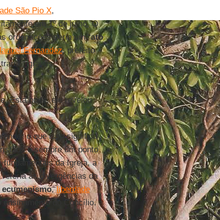
dade São Pio X
,
citamente em 1º de julho. O
s ordenações seria um “
ato
Manuel Fernandez
, prefeito
traria “ graves
. Esta noite, ele revelou
ender o que isso significa
 cristãos é sempre um ponto
 fundamentais da Igreja, a
e referia às divergências da
,
ecumenismo
,
liberdade
o ensinamento do Concílio.