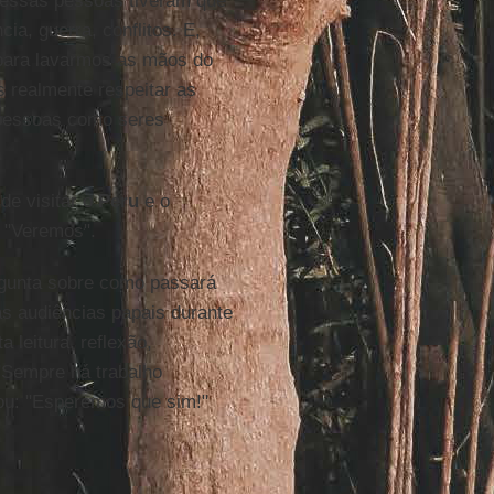
 essas pessoas tiveram que
cia, guerra, conflitos. E,
para lavarmos as mãos do
 realmente respeitar as
 pessoas como seres
de visitar o
Peru
e o
 "Veremos".
gunta sobre como passará
 audiências papais durante
 leitura, reflexão,
"Sempre há trabalho
ou: "Esperemos que sim!"