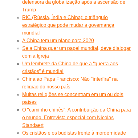
defensora da globalização após a ascensão de
Trump
RIC (Rússia, Índia e China): o triângulo
estratégico que pode mudar a governança
mundial
A China tem um plano para 2020
Se a China quer um papel mundial, deve dialogar
com a Igreja
Um lembrete da China de que a “guerra aos
cristãos” é mundial
China ao Papa Francisco: Não ''interfira'' na
religião do nosso país
Muitas religiões se concentram em um ou dois
países
O "caminho chinês". A contribuição da China para
o mundo. Entrevista especial com Nicolas
Standaert
Os cristãos e os budistas frente à mordernidade