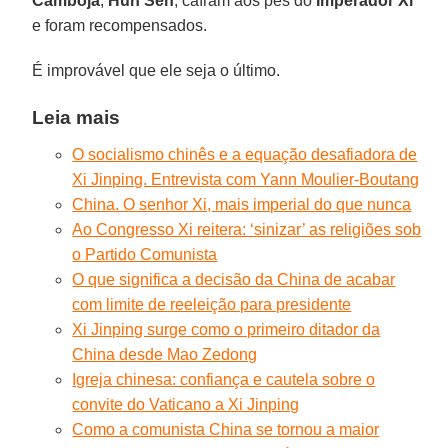
Camboja
,
Hun Sen
, caíram aos pés do
Imperador Xi
e foram recompensados.
É improvável que ele seja o último.
Leia mais
O socialismo chinês e a equação desafiadora de
Xi Jinping. Entrevista com Yann Moulier-Boutang
China. O senhor Xi, mais imperial do que nunca
Ao Congresso Xi reitera: ‘sinizar’ as religiões sob
o Partido Comunista
O que significa a decisão da China de acabar
com limite de reeleição para presidente
Xi Jinping surge como o primeiro ditador da
China desde Mao Zedong
Igreja chinesa: confiança e cautela sobre o
convite do Vaticano a Xi Jinping
Como a comunista China se tornou a maior