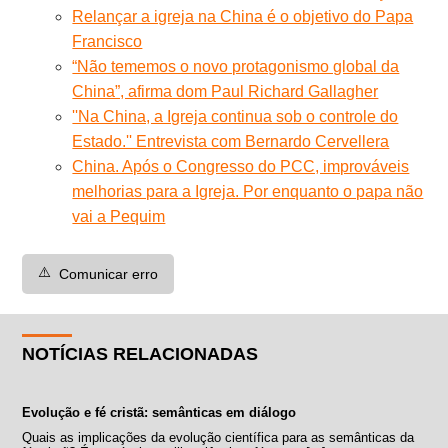
Relançar a igreja na China é o objetivo do Papa
Francisco
“Não tememos o novo protagonismo global da
China”, afirma dom Paul Richard Gallagher
''Na China, a Igreja continua sob o controle do
Estado.'' Entrevista com Bernardo Cervellera
China. Após o Congresso do PCC, improváveis
melhorias para a Igreja. Por enquanto o papa não
vai a Pequim
⚠️
Comunicar erro
NOTÍCIAS RELACIONADAS
Evolução e fé cristã: semânticas em diálogo
Quais as implicações da evolução científica para as semânticas da