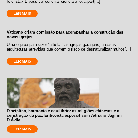
fé cristã? É possível conciliar ciência e fé, a part[...]
LER MAIS
Vaticano criará comissão para acompanhar a construção das
novas igrejas
Uma equipe para dizer "alto lá!" às igrejas-garagens, a essas
arquiteturas atrevidas que correm o risco de desnaturalizar muitos[...]
LER MAIS
Disciplina, harmonia e equilíbrio: as religiões chinesas e a
construção da paz. Entrevista especial com Adriano Jagmin
D’Ávila
LER MAIS