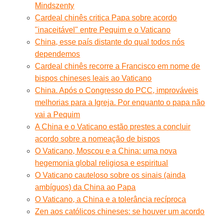
Mindszenty
Cardeal chinês critica Papa sobre acordo
"inaceitável" entre Pequim e o Vaticano
China, esse país distante do qual todos nós
dependemos
Cardeal chinês recorre a Francisco em nome de
bispos chineses leais ao Vaticano
China. Após o Congresso do PCC, improváveis
melhorias para a Igreja. Por enquanto o papa não
vai a Pequim
A China e o Vaticano estão prestes a concluir
acordo sobre a nomeação de bispos
O Vaticano, Moscou e a China: uma nova
hegemonia global religiosa e espiritual
O Vaticano cauteloso sobre os sinais (ainda
ambíguos) da China ao Papa
O Vaticano, a China e a tolerância recíproca
Zen aos católicos chineses: se houver um acordo