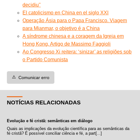
decidiu''
El catolicismo en China en el siglo XXI
Operação Ásia para o Papa Francisco. Viagem
para Mianmar, o objetivo é a China
A síndrome chinesa e a coragem da Igreja em
Hong Kong. Artigo de Massimo Faggioli
Ao Congresso Xi reitera: ‘sinizar’ as religiões sob
o Partido Comunista
⚠️
Comunicar erro
NOTÍCIAS RELACIONADAS
Evolução e fé cristã: semânticas em diálogo
Quais as implicações da evolução científica para as semânticas da
fé cristã? É possível conciliar ciência e fé, a part[...]