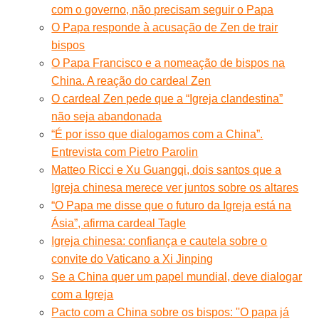
com o governo, não precisam seguir o Papa
O Papa responde à acusação de Zen de trair
bispos
O Papa Francisco e a nomeação de bispos na
China. A reação do cardeal Zen
O cardeal Zen pede que a “Igreja clandestina”
não seja abandonada
“É por isso que dialogamos com a China”.
Entrevista com Pietro Parolin
Matteo Ricci e Xu Guangqi, dois santos que a
Igreja chinesa merece ver juntos sobre os altares
“O Papa me disse que o futuro da Igreja está na
Ásia”, afirma cardeal Tagle
Igreja chinesa: confiança e cautela sobre o
convite do Vaticano a Xi Jinping
Se a China quer um papel mundial, deve dialogar
com a Igreja
Pacto com a China sobre os bispos: ''O papa já