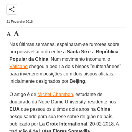
share
21 Fevereiro 2018
Nas últimas semanas, espalharam-se rumores sobre
um possível acordo entre a
Santa Sé
e a
República
Popular da China
. Num movimento incomum, o
Vaticano
chegou a pedir a dois bispos "subterrâneos"
para inverterem posições com dois bispos oficiais,
inicialmente designados por
Beijing
.
O artigo é de
Michel Chambon
, estudante de
doutorado da Notre Dame University, residente nos
EUA
que passou os últimos dois anos na
China
pesquisando para sua tese sobre religião no país,
publicado por
La Croix International
, 20-02-2018. A
tradução é de
Luísa Flores Somavilla
.