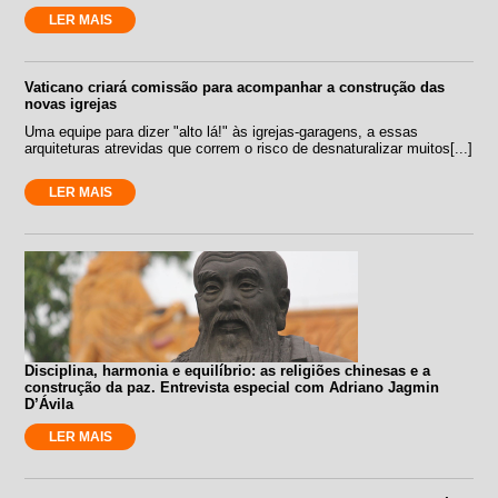
LER MAIS
Vaticano criará comissão para acompanhar a construção das
novas igrejas
Uma equipe para dizer "alto lá!" às igrejas-garagens, a essas
arquiteturas atrevidas que correm o risco de desnaturalizar muitos[...]
LER MAIS
Disciplina, harmonia e equilíbrio: as religiões chinesas e a
construção da paz. Entrevista especial com Adriano Jagmin
D’Ávila
LER MAIS