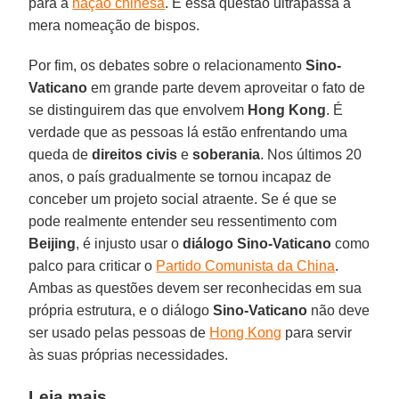
para a
nação chinesa
. E essa questão ultrapassa a
mera nomeação de bispos.
Por fim, os debates sobre o relacionamento
Sino-
Vaticano
em grande parte devem aproveitar o fato de
se distinguirem das que envolvem
Hong Kong
. É
verdade que as pessoas lá estão enfrentando uma
queda de
direitos civis
e
soberania
. Nos últimos 20
anos, o país gradualmente se tornou incapaz de
conceber um projeto social atraente. Se é que se
pode realmente entender seu ressentimento com
Beijing
, é injusto usar o
diálogo Sino-Vaticano
como
palco para criticar o
Partido Comunista da China
.
Ambas as questões devem ser reconhecidas em sua
própria estrutura, e o diálogo
Sino-Vaticano
não deve
ser usado pelas pessoas de
Hong Kong
para servir
às suas próprias necessidades.
Leia mais