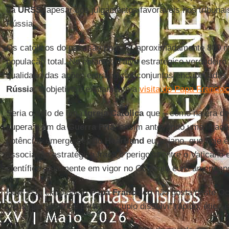
da
URSS
, apesar dos julgamentos favoráveis nos tribunai
Rússia.
Os católicos do país são poucos, aproximadamente 800 mi
população total. No entanto, o alvo estratégico verdadeir
qualidade das ações estratégicas conjuntas encabeçadas 
Rússia
: o objetivo é exatamente a
visita do Papa Francis
Seria o selo de uma
Igreja Católica
que – como na era de
supera o fim da
Guerra Fria
, assim antevendo uma ligaçã
potências emergentes do
Heartland
eurasiano, que hoje é
associação estratégica fraca e perigosa entre o Vaticano
científico atualmente em vigor no Ocidente euro-american
Hoje está claro que o
Papa Francisco
não gosta deste Oc
Deus que se dirige para um “cupio dissolvi” rápido, ético e