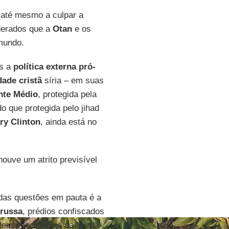
até mesmo a culpar a
erados que a
Otan
e os
mundo.
os a
política externa pró-
ade cristã
síria – em suas
nte Médio
, protegida pela
do que protegida pelo jihad
ary Clinton
, ainda está no
 houve um atrito previsível
 das questões em pauta é a
 russa
, prédios confiscados
 legítimos depois da queda