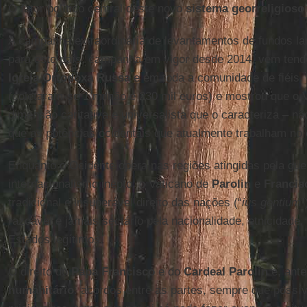
O fator político central deste novo
sistema georreligioso
A campanha extraordinária de levantamentos de fundos l
para este país, campanha em vigor desde 2014, vem tend
Igreja Ortodoxa Russa
e em toda a comunidade de fiéis
(coletaram-se 1 milhão e 230 mil euros) e mostrou que o
dimensão caritativa e universalista que o caracteriza –
que as potências ocidentais que atualmente trabalham no
Enquanto o Ocidente opera nas regiões atingidas pela gu
internacionalismo inepto, o Vaticano de
Parolin
e
Francis
tradicional e insuperável direito das nações (“
ius gentium
”
razoável e jamais sectário pela nacionalidade, etnicidade, 
Estados legítimos.
O direito do
Papa Francisco
e do
Cardeal Parolin
é, ante
humanitário
: acordos entre as partes, sempre que possíve