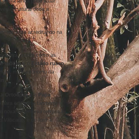
Igreja ainda pode atuar
verso cultural onde a
uo, somente acreditando na
sintonia, assim como as
 Ortodoxa
e o
Estado russo
,
mlin
, mas autônomo da
in
.
ja Ortodoxa
e o
Papa
o para edificar – também
e nova hegemonia religiosa
 o Vaticano, e de forma