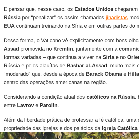
E pensar que, nesse caso, os
Estados Unidos
chegaram 
Rússia
por “penalizar” os assim-chamados
jihadistas
mod
EUA
continuam treinando na Síria e em outras partes do 
Dessa forma, o Vaticano vê explicitamente com bons olh
Assad
promovida no
Kremlin
, juntamente com a
comunid
formas variadas – que continua a viver na
Síria
e no
Orie
Rússia e pelos alauítas de
Bashar al-Assad
, muito mais 
“moderado” que, desde a época de
Barack Obama
e
Hill
centro das operações americanas na região.
Considerando a condição atual dos
católicos na Rússia
,
entre
Lavrov
e
Parolin
.
Além da liberdade prática de professar a fé católica, uma
propriedade das igrejas e dos palácios da
Igreja Católica
pelo regime soviético e nunca retornados os proprietários