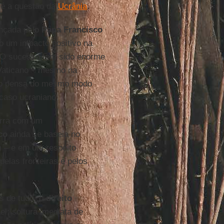
é a questão da
Ucrânia
.
ançada pelo
Papa Francisco
o um impacto positivo na
. O sucesso tem sido enorme
 Vaticano – mesmo na
 não pensa do mesmo modo
 caso ucraniano.
erra com um
co
ainda se baseia no
) – e em um respeito
pelas fronteiras e pelos
s de tudo, o
direito
l; soltura imediata de