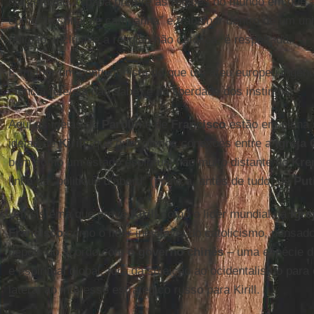
Na verdade, o papa prefere as regiões do mundo em que a 
como “hospital de campanha” e trabalhar dentro de um uni
religião, inclusive a religião não católica, é respeitada.
É melhor um confucionista do que um ateu europeu ingên
ciência (ele/ela não sabe) e na liberdade dos instintos.
Aqui as ideias de
Parolin
e de
Francisco
estão em plena 
ideias de
Kirill
, que quer menos conexões entre a
Igreja
bem como um estado espiritual não muito distante do
Kre
linha da “politique d’abord” (política, antes de tudo) de
Put
Um sistema que prevê
Kirill
como o líder mundial da
Igre
Francisco
como o líder inevitável do catolicismo, pensad
depois do acordo com
o governo chinês
– uma espécie d
e espiritual global, fora da sujeição ao ocidentalismo para
lateral ao interesse estratégico russo para Kirill.