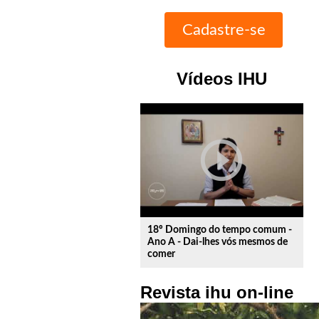
Vídeos IHU
play_circle_outline
18º Domingo do tempo comum -
Ano A - Dai-lhes vós mesmos de
comer
Revista ihu on-line