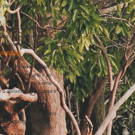
s para a Igreja romana na
l, o que representa 0,5% da
o não é o número, mas a
pelo Vaticano e pela
co ao país
.
João Paulo II
– antecipa e
o entre o Vaticano e as
 a alternativa para uma
 e o ateísmo consumista e
o.
idente: um universo sem
 antropológico.