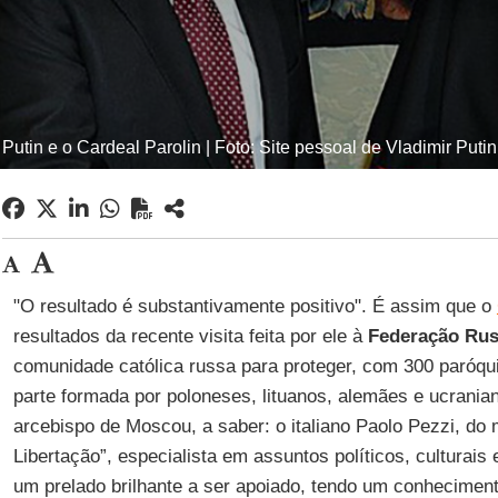
Putin e o Cardeal Parolin | Foto: Site pessoal de Vladimir Putin
"O resultado é substantivamente positivo". É assim que o
resultados da recente visita feita por ele à
Federação Ru
comunidade católica russa para proteger, com 300 paróqu
parte formada por poloneses, lituanos, alemães e ucrani
arcebispo de Moscou, a saber: o italiano Paolo Pezzi, d
Libertação”, especialista em assuntos políticos, culturais 
um prelado brilhante a ser apoiado, tendo um conhecimen