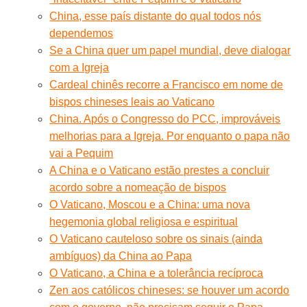
China, esse país distante do qual todos nós
dependemos
Se a China quer um papel mundial, deve dialogar
com a Igreja
Cardeal chinês recorre a Francisco em nome de
bispos chineses leais ao Vaticano
China. Após o Congresso do PCC, improváveis
melhorias para a Igreja. Por enquanto o papa não
vai a Pequim
A China e o Vaticano estão prestes a concluir
acordo sobre a nomeação de bispos
O Vaticano, Moscou e a China: uma nova
hegemonia global religiosa e espiritual
O Vaticano cauteloso sobre os sinais (ainda
ambíguos) da China ao Papa
O Vaticano, a China e a tolerância recíproca
Zen aos católicos chineses: se houver um acordo