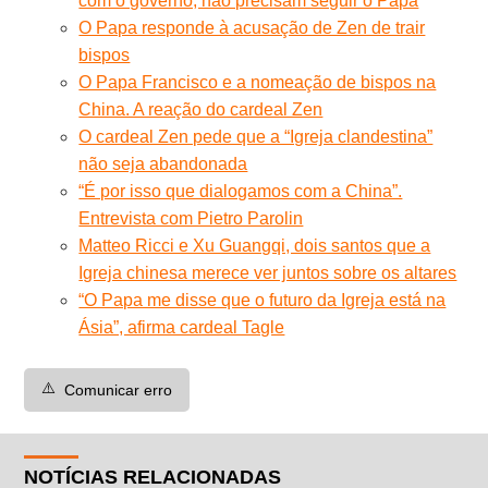
com o governo, não precisam seguir o Papa
O Papa responde à acusação de Zen de trair
bispos
O Papa Francisco e a nomeação de bispos na
China. A reação do cardeal Zen
O cardeal Zen pede que a “Igreja clandestina”
não seja abandonada
“É por isso que dialogamos com a China”.
Entrevista com Pietro Parolin
Matteo Ricci e Xu Guangqi, dois santos que a
Igreja chinesa merece ver juntos sobre os altares
“O Papa me disse que o futuro da Igreja está na
Ásia”, afirma cardeal Tagle
⚠️
Comunicar erro
NOTÍCIAS RELACIONADAS