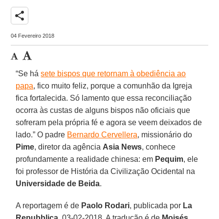
share
04 Fevereiro 2018
“Se há
sete bispos que retornam à obediência ao
papa
, fico muito feliz, porque a comunhão da Igreja
fica fortalecida. Só lamento que essa reconciliação
ocorra às custas de alguns bispos não oficiais que
sofreram pela própria fé e agora se veem deixados de
lado.” O padre
Bernardo Cervellera
, missionário do
Pime
, diretor da agência
Asia News
, conhece
profundamente a realidade chinesa: em
Pequim
, ele
foi professor de História da Civilização Ocidental na
Universidade de Beida
.
A reportagem é de
Paolo Rodari
, publicada por
La
Repubblica
, 03-02-2018. A tradução é de
Moisés