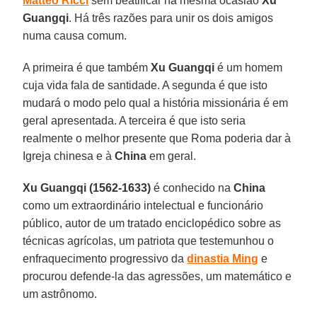
Matteo Ricci
sem beatificar na mesma ocasião
Xu
Guangqi
. Há três razões para unir os dois amigos
numa causa comum.
A primeira é que também
Xu Guangqi
é um homem
cuja vida fala de santidade. A segunda é que isto
mudará o modo pelo qual a história missionária é em
geral apresentada. A terceira é que isto seria
realmente o melhor presente que Roma poderia dar à
Igreja chinesa e à
China
em geral.
Xu Guangqi (1562-1633)
é conhecido na
China
como um extraordinário intelectual e funcionário
público, autor de um tratado enciclopédico sobre as
técnicas agrícolas, um patriota que testemunhou o
enfraquecimento progressivo da
dinastia Ming
e
procurou defende-la das agressões, um matemático e
um astrônomo.