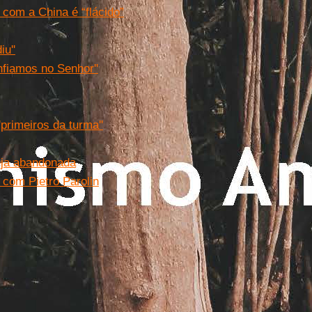
 com a China é “flácido”
u''
onfiamos no Senhor''
'primeiros da turma''
seja abandonada
 com Pietro Parolin