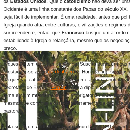
os
Estados Unidos
. Que o
catolicismo
não deva ser uma 
Ocidente é uma linha constante dos Papas do século X
seja fácil de implementar. É uma realidade, antes que polí
Igreja quando atua entre culturas, civilizações e regimes 
surpreendente, então, que
Francisco
busque um acordo c
estabilidade à Igreja e relançá-la, mesmo que as negoc
preço.
A questão tem um valor simbólico. Suscita duras críticas 
(destacam-se as do
cardeal Zen
de Hong Kong), severas 
da questão católica na
China
: aparece ali uma continuida
secretário de Estado,
Parolin
. Mas a diplomacia de
Paroli
tema em um mundo multipolar é obrigatoriamente diferente
mesmo que continue existindo a ferramenta da negociação
pastorais).
Fala-se de um
acordo sino-vaticano
desde 1980, quando 