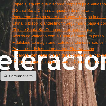
Especialista diz que o acordo proposto pelo Vaticano
A Santa Sé, a China e a questão da soberania
Pacto com a China sobre os bispos: ''O papa já decidi
China, o bispo ''clandestino'': ''Seguimos o papa e c
China e Santa Sé. Como quebrar a confiança
Acordo do Vaticano com a China dá mais um passo
Fidelidade ao magistério: católicos chineses são os '
Precisa-se de justiça no acordo Sino-Vaticano
O cardeal Zen pede que a “Igreja clandestina” não 
“É por isso que dialogamos com a China”. Entrevista
⚠️
Comunicar erro