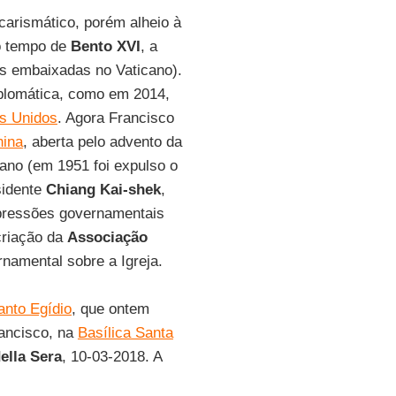
carismático, porém alheio à
o tempo de
Bento XVI
, a
as embaixadas no Vaticano).
iplomática, como em 2014,
s Unidos
. Agora Francisco
hina
, aberta pelo advento da
ano (em 1951 foi expulso o
sidente
Chiang Kai-shek
,
 pressões governamentais
criação da
Associação
namental sobre a Igreja.
nto Egídio
, que ontem
rancisco, na
Basílica Santa
ella Sera
, 10-03-2018. A