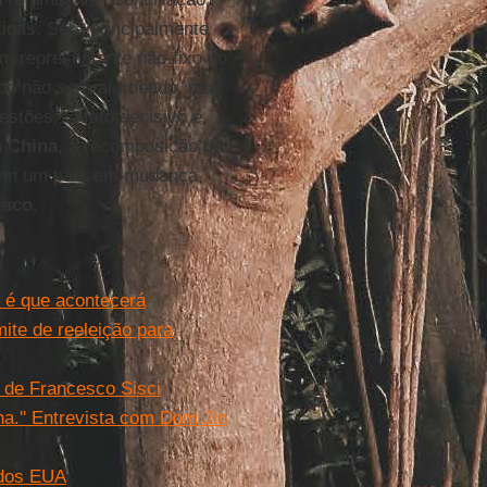
ticas. Será principalmente
 representante não-fixo do
do não será alardeado, mas
stões. O fato decisivo é
a
China
, a recomposição da
ca em um país em mudança.
isco
.
e é que acontecerá
ite de reeleição para
o de Francesco Sisci
na.'' Entrevista com Dom Jin
 dos EUA