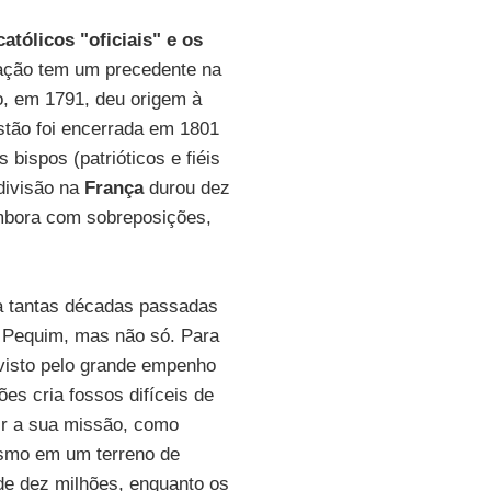
católicos "oficiais" e os
uação tem um precedente na
ro, em 1791, deu origem à
uestão foi encerrada em 1801
 bispos (patrióticos e fiéis
divisão na
França
durou dez
 embora com sobreposições,
sa tantas décadas passadas
 Pequim, mas não só. Para
 visto pelo grande empenho
ões cria fossos difíceis de
rir a sua missão, como
esmo em um terreno de
 de dez milhões, enquanto os