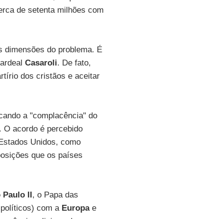
erca de setenta milhões com
s dimensões do problema. É
cardeal
Casaroli
. De fato,
tírio dos cristãos e aceitar
ticando a "complacência" do
 O acordo é percebido
 Estados Unidos, como
posições que os países
 Paulo II
, o Papa das
 políticos) com a
Europa
e