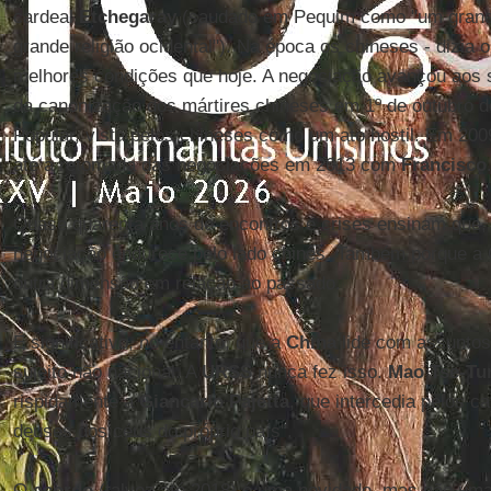
cardeal
Etchegaray
(saudado em Pequim como "um grand
grande religião ocidental"). Na época os chineses - dizia 
melhores condições que hoje. A negociação avançou aos s
da canonização dos mártires chineses em 1º de outubro d
Popular, vista pelos chineses como um ato hostil. Em 2009
até a retomada das negociações em 2013 com
Francisco
Quase quarenta anos de encontros e crises ensinam que,
negociação endurece pelo lado chinês. Também porque a
outra dimensão em relação ao passado.
É significativo, no entanto, que a
China
lide com assuntos
sujeito não nacional. A
URSS
nunca fez isso.
Mao Tse-Tu
rispidamente a
Giancarlo Pajetta
, que intercedia pelos c
deuses dos céus do próprio país".
O
acordo
(talvez até 2018) é uma novidade, mas não uma