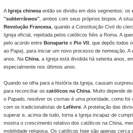
A
Igreja chinesa
então se dividiu em dois segmentos: os
"subterrâneos"
, ambos com seus próprios bispos. A sit
Revolução Francesa
, quando a Constituição Civil do cle
Igreja oficial, rejeitada pelos católicos fiéis a Roma. A q
pelo acordo entre
Bonaparte
e
Pio VII
, que depôs todos os
ao Papa), para iniciar um novo processo de nomeação. A 
anos. Na
China
, a Igreja está dividida há setenta anos,
especialmente nos últimos anos.
Quando se olha para a história da Igreja, causam surpre
para reconciliar os
católicos na China
. Muito depende de
o Papado, resolver os cismas é uma prioridade, como foi
com os tradicionalistas de
Lefèvre
. A protelação das divis
superar e, acima de tudo, torna a Igreja incapaz de cump
mostra o crescimento relativo dos católicos na China, m
mobilidade religiosa. Os católicos hoje são apenas cerca