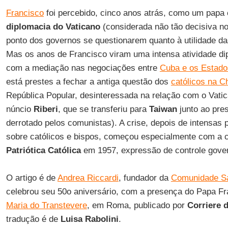
Francisco
foi percebido, cinco anos atrás, como um papa 
diplomacia do Vaticano
(considerada não tão decisiva n
ponto dos governos se questionarem quanto à utilidade d
Mas os anos de Francisco viram uma intensa atividade d
com a mediação nas negociações entre
Cuba e os Estado
está prestes a fechar a antiga questão dos
católicos na C
República Popular, desinteressada na relação com o Vatic
núncio
Riberi
, que se transferiu para
Taiwan
junto ao pre
derrotado pelos comunistas). A crise, depois de intensas
sobre católicos e bispos, começou especialmente com a 
Patriótica Católica
em 1957, expressão de controle gover
O artigo é de
Andrea Riccardi
, fundador da
Comunidade Sa
celebrou seu 50o aniversário, com a presença do Papa F
Maria do Transtevere
, em Roma, publicado por
Corriere d
tradução é de
Luisa Rabolini
.