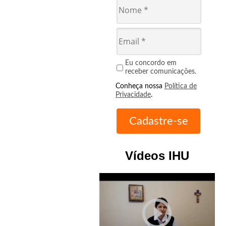
Eu concordo em
receber comunicações.
Conheça nossa
Política de
Privacidade
.
Vídeos IHU
play_circle_outline