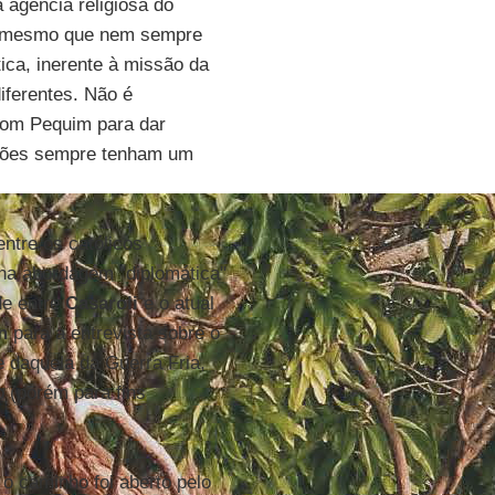
agência religiosa do
X, mesmo que nem sempre
tica, inerente à missão da
diferentes. Não é
om Pequim para dar
iações sempre tenham um
entre os católicos
na abordagem "diplomática"
de entre
Casaroli
e o atual
n
para a entrevista sobre o
 daquela da Guerra Fria,
 (porém para fins
o caminho foi aberto pelo