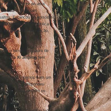
e representante de uma
o cardeal - ofereciam
altos. Estancou no episódio
e 2000, festa da República
, houve outra interrupção,
.
 com o tempo, o quadro de
 China de
Xi Jinping
tem
 religiosos internos com um
ng
, em 1962, respondeu
atólicos: "cada um tem os
 retumbante "Conciliação"