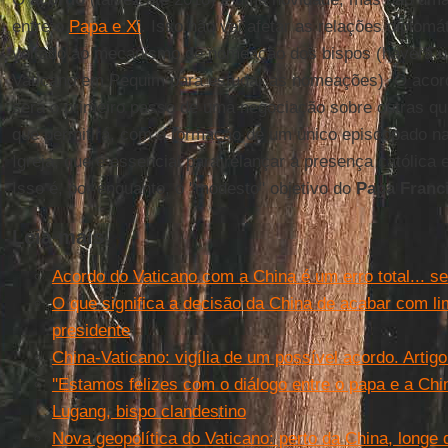
entre o
Papa e Xi
. Isso não vai afetar as relações diplomá
voltado ao mecanismo de nomeação dos bispos (haverá um
Vaticano em Pequim para estudar as nomeações). O acor
será o primeiro passo de uma negociação sobre outras que
que permitirá, com a formação de um único episcopado n
Igreja, que é essencial para relançar a presença católi
Isso é, por enquanto, o "modesto" objetivo do
Papa Franc
Leia mais
Acordo do Vaticano com a China é um erro total... s
O que significa a decisão da China de acabar com lim
presidente
China-Vaticano: vigília de um possível acordo. Artig
''Estamos felizes com o diálogo entre o papa e a Chi
Lugang, bispo clandestino
Nova geopolítica do Vaticano: perto da China, longe