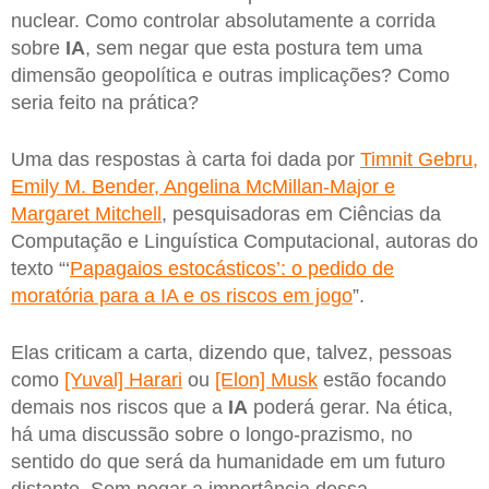
nuclear. Como controlar absolutamente a corrida
sobre
IA
, sem negar que esta postura tem uma
dimensão geopolítica e outras implicações? Como
seria feito na prática?
Uma das respostas à carta foi dada por
Timnit Gebru,
Emily M. Bender, Angelina McMillan-Major e
Margaret Mitchell
, pesquisadoras em Ciências da
Computação e Linguística Computacional, autoras do
texto “‘
Papagaios estocásticos’: o pedido de
moratória para a IA e os riscos em jogo
”.
Elas criticam a carta, dizendo que, talvez, pessoas
como
[Yuval] Harari
ou
[Elon] Musk
estão focando
demais nos riscos que a
IA
poderá gerar. Na ética,
há uma discussão sobre o longo-prazismo, no
sentido do que será da humanidade em um futuro
distante. Sem negar a importância dessa