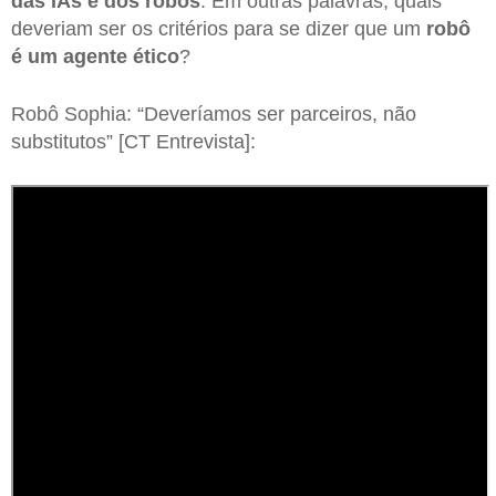
das IAs e dos robôs
. Em outras palavras, quais
deveriam ser os critérios para se dizer que um
robô
é um agente ético
?
Robô Sophia: “Deveríamos ser parceiros, não
substitutos” [CT Entrevista]: