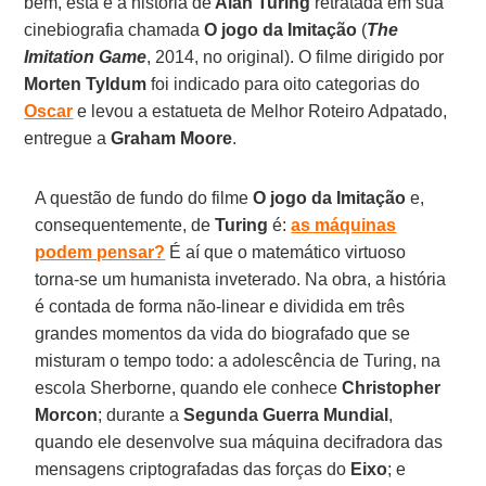
bem, esta é a história de
Alan Turing
retratada em sua
cinebiografia chamada
O jogo da Imitação
(
The
Imitation Game
, 2014, no original). O filme dirigido por
Morten Tyldum
foi indicado para oito categorias do
Oscar
e levou a estatueta de Melhor Roteiro Adpatado,
entregue a
Graham Moore
.
A questão de fundo do filme
O jogo da Imitação
e,
consequentemente, de
Turing
é:
as máquinas
podem pensar?
É aí que o matemático virtuoso
torna-se um humanista inveterado. Na obra, a história
é contada de forma não-linear e dividida em três
grandes momentos da vida do biografado que se
misturam o tempo todo: a adolescência de Turing, na
escola Sherborne, quando ele conhece
Christopher
Morcon
; durante a
Segunda Guerra Mundial
,
quando ele desenvolve sua máquina decifradora das
mensagens criptografadas das forças do
Eixo
; e