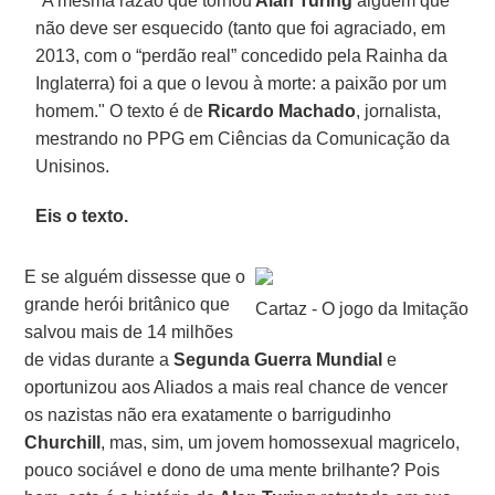
"A mesma razão que tornou
Alan Turing
alguém que
não deve ser esquecido (tanto que foi agraciado, em
2013, com o “perdão real” concedido pela Rainha da
Inglaterra) foi a que o levou à morte: a paixão por um
homem." O texto é de
Ricardo Machado
, jornalista,
mestrando no PPG em Ciências da Comunicação da
Unisinos.
Eis o texto.
E se alguém dissesse que o
grande herói britânico que
Cartaz - O jogo da Imitação
salvou mais de 14 milhões
de vidas durante a
Segunda Guerra Mundial
e
oportunizou aos Aliados a mais real chance de vencer
os nazistas não era exatamente o barrigudinho
Churchill
, mas, sim, um jovem homossexual magricelo,
pouco sociável e dono de uma mente brilhante? Pois