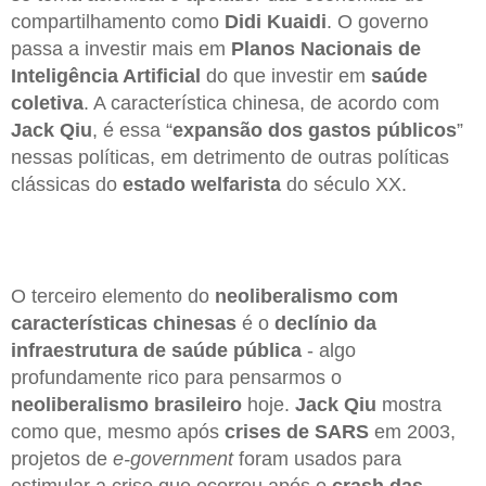
compartilhamento como
Didi Kuaidi
. O governo
passa a investir mais em
Planos Nacionais de
Inteligência Artificial
do que investir em
saúde
coletiva
. A característica chinesa, de acordo com
Jack Qiu
, é essa “
expansão dos gastos públicos
”
nessas políticas, em detrimento de outras políticas
clássicas do
estado welfarista
do século XX.
O terceiro elemento do
neoliberalismo com
características chinesas
é o
declínio da
infraestrutura de saúde pública
- algo
profundamente rico para pensarmos o
neoliberalismo brasileiro
hoje.
Jack Qiu
mostra
como que, mesmo após
crises de SARS
em 2003,
projetos de
e-government
foram usados para
estimular a crise que ocorreu após o
crash das