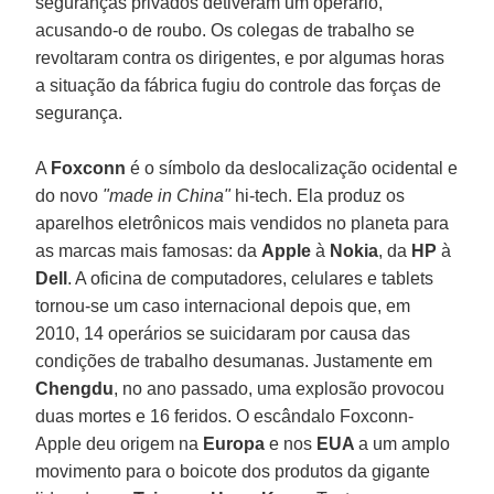
seguranças privados detiveram um operário,
acusando-o de roubo. Os colegas de trabalho se
revoltaram contra os dirigentes, e por algumas horas
a situação da fábrica fugiu do controle das forças de
segurança.
A
Foxconn
é o símbolo da deslocalização ocidental e
do novo
"made in China"
hi-tech. Ela produz os
aparelhos eletrônicos mais vendidos no planeta para
as marcas mais famosas: da
Apple
à
Nokia
, da
HP
à
Dell
. A oficina de computadores, celulares e tablets
tornou-se um caso internacional depois que, em
2010, 14 operários se suicidaram por causa das
condições de trabalho desumanas. Justamente em
Chengdu
, no ano passado, uma explosão provocou
duas mortes e 16 feridos. O escândalo Foxconn-
Apple deu origem na
Europa
e nos
EUA
a um amplo
movimento para o boicote dos produtos da gigante