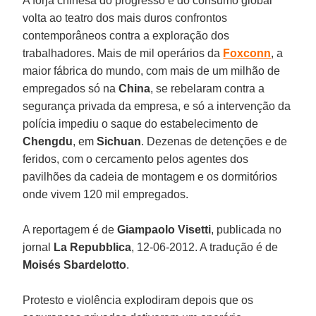
A forja chinesa do progresso e do consumo global
volta ao teatro dos mais duros confrontos
contemporâneos contra a exploração dos
trabalhadores. Mais de mil operários da
Foxconn
, a
maior fábrica do mundo, com mais de um milhão de
empregados só na
China
, se rebelaram contra a
segurança privada da empresa, e só a intervenção da
polícia impediu o saque do estabelecimento de
Chengdu
, em
Sichuan
. Dezenas de detenções e de
feridos, com o cercamento pelos agentes dos
pavilhões da cadeia de montagem e os dormitórios
onde vivem 120 mil empregados.
A reportagem é de
Giampaolo Visetti
, publicada no
jornal
La Repubblica
, 12-06-2012. A tradução é de
Moisés Sbardelotto
.
Protesto e violência explodiram depois que os