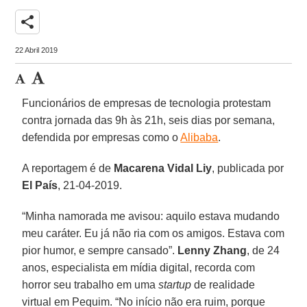
share
22 Abril 2019
Funcionários de empresas de tecnologia protestam
contra jornada das 9h às 21h, seis dias por semana,
defendida por empresas como o
Alibaba
.
A reportagem é de
Macarena Vidal Liy
, publicada por
El País
, 21-04-2019.
“Minha namorada me avisou: aquilo estava mudando
meu caráter. Eu já não ria com os amigos. Estava com
pior humor, e sempre cansado”.
Lenny Zhang
, de 24
anos, especialista em mídia digital, recorda com
horror seu trabalho em uma
startup
de realidade
virtual em Pequim. “No início não era ruim, porque