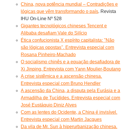
China, nova potência mundial – Contradições e
lógicas que vêm transformando o país
. Revista
IHU On-Line Nº 528
Gigantes tecnológicos chineses Tencent e
Alibaba desafiam Vale do Silício
Ética confucionista X espírito capitalista: ''Não
são lógicas opostas''. Entrevista especial com
Rosana Pinheiro-Machado
O socialismo chinês e a equação desafiadora de
Xi Jinping. Entrevista com Yann Moulier-Boutang
A crise sistêmica e a ascensão chinesa.
Entrevista especial com Bruno Hendler
A ascensão da China, a disputa pela Eurásia e a
Armadilha de Tucídides. Entrevista especial com
José Eustáquio Diniz Alves
Com as lentes do Ocidente, a China é invisível.
Entrevista especial com Martin Jacques
Da vila de Mr. Sun à hiperurbanização chinesa.