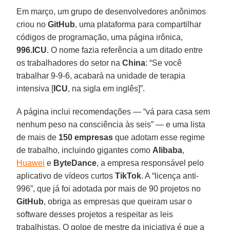
Em março, um grupo de desenvolvedores anônimos
criou no
GitHub
, uma plataforma para compartilhar
códigos de programação, uma página irônica,
996.ICU
. O nome fazia referência a um ditado entre
os trabalhadores do setor na
China
: “Se você
trabalhar 9-9-6, acabará na unidade de terapia
intensiva [
ICU
, na sigla em inglês]”.
A página inclui recomendações — “vá para casa sem
nenhum peso na consciência às seis” — e uma lista
de mais de
150 empresas
que adotam esse regime
de trabalho, incluindo gigantes como
Alibaba
,
Huawei
e
ByteDance
, a empresa responsável pelo
aplicativo de vídeos curtos
TikTok
. A “licença anti-
996”, que já foi adotada por mais de 90 projetos no
GitHub
, obriga as empresas que queiram usar o
software desses projetos a respeitar as leis
trabalhistas. O golpe de mestre da iniciativa é que a