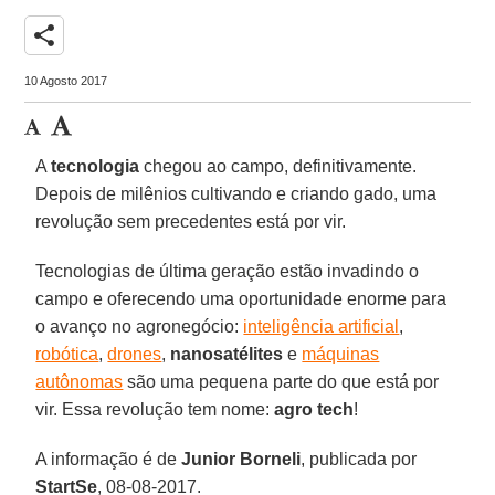
share
10 Agosto 2017
A
tecnologia
chegou ao campo, definitivamente.
Depois de milênios cultivando e criando gado, uma
revolução sem precedentes está por vir.
Tecnologias de última geração estão invadindo o
campo e oferecendo uma oportunidade enorme para
o avanço no agronegócio:
inteligência artificial
,
robótica
,
drones
,
nanosatélites
e
máquinas
autônomas
são uma pequena parte do que está por
vir. Essa revolução tem nome:
agro tech
!
A informação é de
Junior Borneli
, publicada por
StartSe
, 08-08-2017.