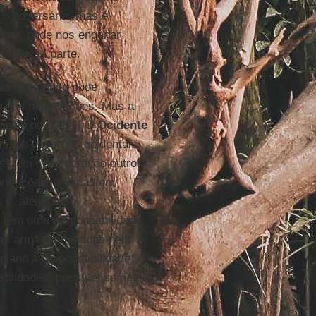
 o adversário, mas é
ugar, pode nos enganar
 de nossa parte.
s no conflito pode
to das negociações. Mas a
poio ocidental. O
Ocidente
im, os governos ocidentais
var em consideração outros
rigações jurídicas em
 e, além disso,
 têm uma responsabilidade
as armas fornecidas pelo
niano a responsabilidade
tilidades, possível somente