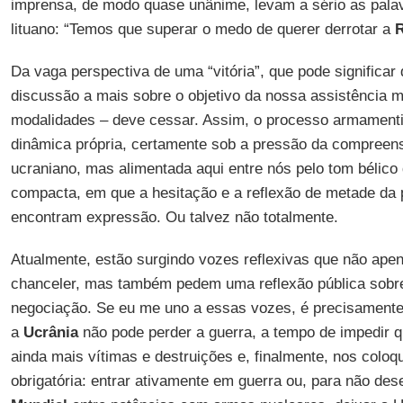
imprensa, de modo quase unânime, levam a sério as palav
lituano: “Temos que superar o medo de querer derrotar a
R
Da vaga perspectiva de uma “vitória”, que pode significar 
discussão a mais sobre o objetivo da nossa assistência mi
modalidades – deve cessar. Assim, o processo armament
dinâmica própria, certamente sob a pressão da compreens
ucraniano, mas alimentada aqui entre nós pelo tom bélico 
compacta, em que a hesitação e a reflexão de metade da
encontram expressão. Ou talvez não totalmente.
Atualmente, estão surgindo vozes reflexivas que não ape
chanceler, mas também pedem uma reflexão pública sobre 
negociação. Se eu me uno a essas vozes, é precisamente 
a
Ucrânia
não pode perder a guerra, a tempo de impedir q
ainda mais vítimas e destruições e, finalmente, nos colo
obrigatória: entrar ativamente em guerra ou, para não de