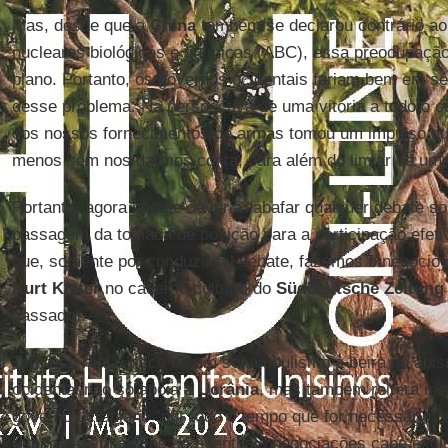
Mas, desde que a
China
também se declarou contrário a
nucleares biológicas e químicas (ABC), essa preocupaçã
plano. Portanto, os governos ocidentais fariam bem em s
desse problema. Na perspectiva de uma vitória a todo o cu
dos nossos fornecimentos de armas tomou um impulso que
menos sem nos darmos conta, para além do limiar de uma 
Portanto, agora não se deveria “abafar qualquer debate so
passagem da tomada de posição para a participação efeti
que, somente por conduzir tal debate, fazemos o negócio
Kurt Kister
no caderno cultural do
Süddeutsche Zeitung
passado).
Torna-se real o risco de um sonambulismo à beira do abis
ocidental não só apoia a
Ucrânia
, mas também reitera in
governo ucraniano “por todo o tempo que for necessário” 
tempo e os objetivos de eventuais negociações cabe exc