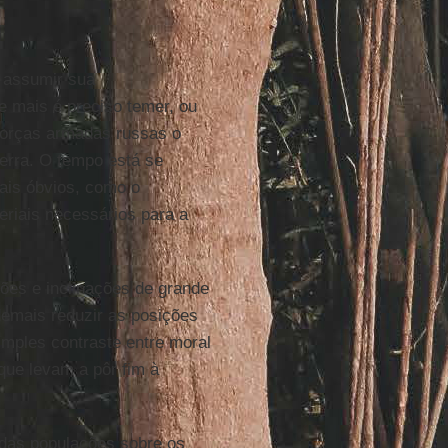
 assumir sua
 mais é preciso temer, ou
forças armadas russas o
uerra. O tempo está se
ais óbvios, como o
riais necessários para a
es e inclinações de grande
demais reduzir as posições
imples contraste entre moral
que levam a pôr fim à
a das populações sobre os