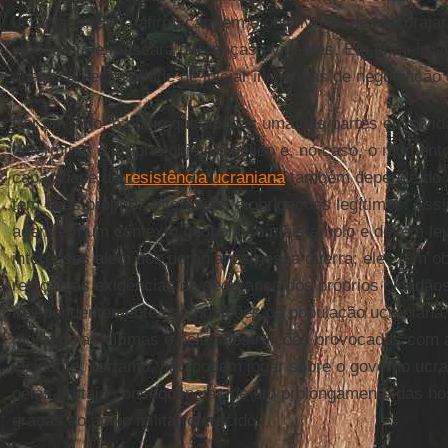
ucraniano. Essa afirmação tem o objetivo de desencorajar
incoerente e mascara diferenças evidentes. Em primeiro l
quanto à necessidade de iniciar iniciativas de negociação
Por um lado, é óbvio que apenas uma das partes envolvida
determinar o próprio objetivo bélico e, no caso, o momen
capacidade de
resistência ucraniana
também depende do a
tem seus próprios interesses e obrigações legítimos. Ass
agem em um contexto geopolítico mais amplo e devem le
interesses além dos ucranianos nessa guerra; eles têm ob
relação às exigências de segurança dos próprios cidadãos
independentemente das posições da população ucraniana,
moral pelas vítimas e pelas destruições provocadas com 
Ocidente; portanto, não podem jogar sobre o governo ucra
pelas brutais consequências de um prolongamento das hos
graças ao apoio militar oferecido.