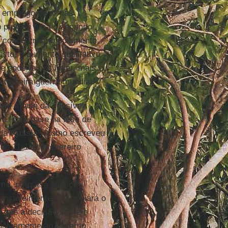
o emprego de armas
o passou para o segundo
e concentrar no adiamento
sto, o aumento qualitativo
 poderia nos levar, mais ou
terceira guerra mundial.
bre a fase da possível
va, com base na tese de
 da
Rússia
” (como escreveu
de 11-12 de fevereiro
mo, porque a aliança
cansavelmente que apoiará o
e que a decisão sobre o
lusivamente ao governo