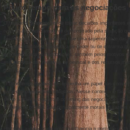
Pouco tempo para as negociações
O fato de o
Ocidente
ter de tomar decisões importantes e
responsabilidade também é demonstrado pela situação que
seja, aquela mencionada, em que uma superioridade das 
colocaria diante da alternativa de ceder ou de entrar na g
esgotando para as negociações, também pelos motivos m
esgotamento das reservas de pessoal e dos recursos mate
guerra.
O fator tempo também desempenha um papel nas convicçõ
parte das populações ocidentais. Nesse contexto, é fácil 
sobre a polêmica questão do timing das negociações ao s
e interesse próprio. São principalmente morais as razões 
guerra.
Portanto, a duração do conflito influencia o ponto de vist