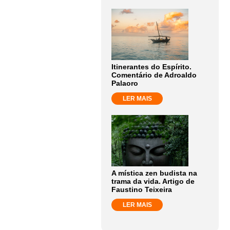
Itinerantes do Espírito.
Comentário de Adroaldo
Palaoro
LER MAIS
A mística zen budista na
trama da vida. Artigo de
Faustino Teixeira
LER MAIS