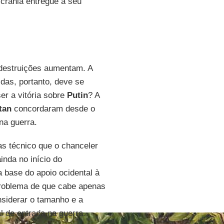
crânia entregue a seu
 destruições aumentam. A
idas, portanto, deve se
er a vitória sobre
Putin
? A
tan
concordaram desde o
na guerra.
as técnico que o chanceler
inda no início do
 base do apoio ocidental à
roblema de que cabe apenas
onsiderar o tamanho e a
 de entrada na guerra.