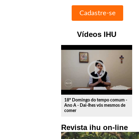
Vídeos IHU
play_circle_outline
18º Domingo do tempo comum -
Ano A - Dai-lhes vós mesmos de
comer
Revista ihu on-line