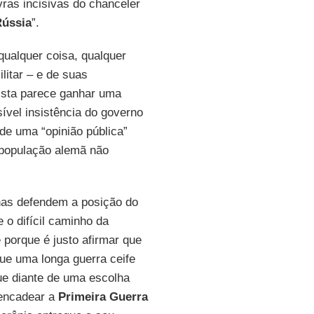
ras incisivas do chanceler
ússia
”.
qualquer coisa, qualquer
litar – e de suas
ista parece ganhar uma
ível insistência do governo
de uma “opinião pública”
 população alemã não
nas defendem a posição do
o difícil caminho da
porque é justo afirmar que
ue uma longa guerra ceife
que diante de uma escolha
sencadear a
Primeira Guerra