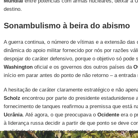
Mundial
entre potências com armas nucleares, deixar a U
destino.
Sonambulismo à beira do abismo
A guerra continua, o número de vítimas e a extensão das
dinâmica do apoio militar fornecido por nós por razões vál
despojar do caráter defensivo, porque o objetivo só pode s
Washington
oficial e os governos dos outros países da
O
início em parar antes do ponto de não retorno – a entrada 
A hesitação de caráter claramente estratégico e não apen
Scholz
encontrou por parte do presidente estadunidense a
fornecimento de tanques reafirmou a premissa que está na
Ucrânia
. Até agora, o que preocupava o
Ocidente
era o p
à liderança russa decidir a partir de que ponto se deve c
qualidade dos suprimentos ocidentais de armas como sinal