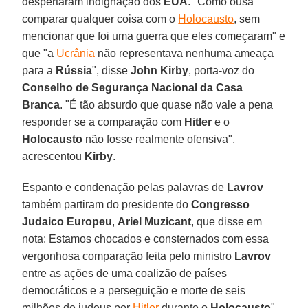
despertaram indignação dos
EUA
. "Como ousa
comparar qualquer coisa com o
Holocausto
, sem
mencionar que foi uma guerra que eles começaram" e
que "a
Ucrânia
não representava nenhuma ameaça
para a
Rússia
", disse
John Kirby
, porta-voz do
Conselho de Segurança Nacional da Casa
Branca
. "É tão absurdo que quase não vale a pena
responder se a comparação com
Hitler
e o
Holocausto
não fosse realmente ofensiva",
acrescentou
Kirby
.
Espanto e condenação pelas palavras de
Lavrov
também partiram do presidente do
Congresso
Judaico Europeu
,
Ariel Muzicant
, que disse em
nota: Estamos chocados e consternados com essa
vergonhosa comparação feita pelo ministro
Lavrov
entre as ações de uma coalizão de países
democráticos e a perseguição e morte de seis
milhões de judeus por
Hitler
durante o
Holocausto
".