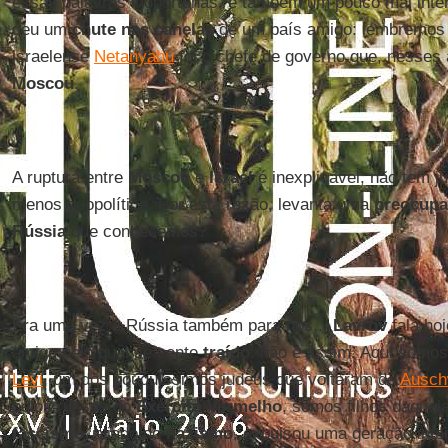
essas palavras inoportunas, e também um pouco mal inte
deu um
chute nas canelas
de um país amigo: lembremos q
israelense
Netanyahu
foi o chefe de governo que, nesses 
Moscou
.
A ruptura entre
Moscou
e
Israel
é inexplicável, não tem jus
menos geopolítica. Por esta razão, levanta uma
preocupa
Rússia
que conhecemos?
Era uma vez a Rússia também para nós...
Lavrov
fala ho
amigo pelo qual se sente
traído
: não é assim. Aqui somo
Levi
, um dos pouquíssimos judeus que voltaram de
Ausch
pelos russos do
Exército Vermelho
, somos filhos daquela
fascismo
, aliado do
nazismo
, expulsou uma geração inte