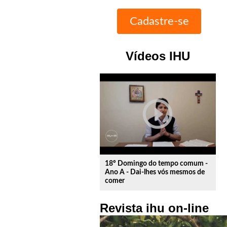
Vídeos IHU
play_circle_outline
18º Domingo do tempo comum -
Ano A - Dai-lhes vós mesmos de
comer
Revista ihu on-line