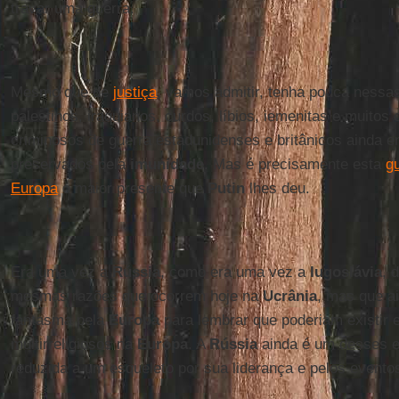
travar uma guerra.
Mesmo que de
justiça
, vamos admitir, tenha pouca nessa
palestinos, iraquianos, curdos, líbios, iemenitas e muitos
criminosos de guerra estadunidenses e britânicos ainda 
preservados pela
imunidade
. Mas é precisamente esta
g
Europa
o maior presente que
Putin
lhes deu.
Era uma vez a
Rússia
, como era uma vez a
Iugoslávia
, 
mesmas razões que ocorrem hoje na
Ucrânia
, mas que a
fantasma pela
Europa
para lembrar que poderiam existir e
multirreligiosos na
Europa
. A
Rússia
ainda é um desses e
reduzida a um esqueleto por sua liderança e pelos evento