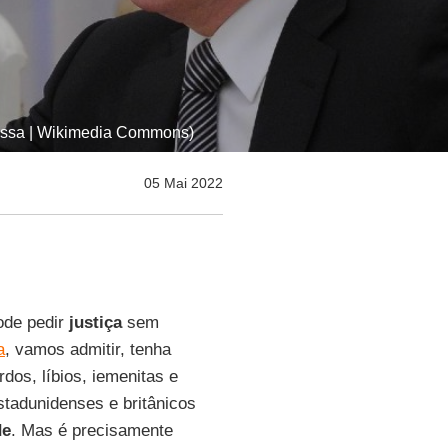
Russa | Wikimedia Commons)
05 Mai 2022
ode pedir
justiça
sem
a
, vamos admitir, tenha
dos, líbios, iemenitas e
stadunidenses e britânicos
de
. Mas é precisamente