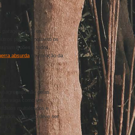
s paragens para os
 outros povos. Enquanto os
ensinam
lições
a todos,
uerra absurda
no coração da
desagregada não pelas
inda vaga como um
stados multiétnicos e
stados, mas não deve ser
s.