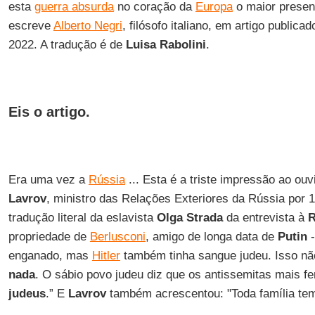
esta
guerra absurda
no coração da
Europa
o maior prese
escreve
Alberto Negri
, filósofo italiano, em artigo publica
2022. A tradução é de
Luisa Rabolini
.
Eis o artigo.
Era uma vez a
Rússia
... Esta é a triste impressão ao ou
Lavrov
, ministro das Relações Exteriores da Rússia por 
tradução literal da eslavista
Olga Strada
da entrevista à
R
propriedade de
Berlusconi
, amigo de longa data de
Putin
-
enganado, mas
Hitler
também tinha sangue judeu. Isso não
nada
. O sábio povo judeu diz que os antissemitas mais fe
judeus
.” E
Lavrov
também acrescentou: "Toda família te