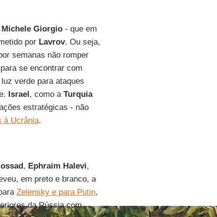
-
Michele Giorgio
- que em
etido por
Lavrov
. Ou seja,
 por semanas não romper
para se encontrar com
 luz verde para ataques
e.
Israel
, como a
Turquia
ações estratégicas - não
 à Ucrânia
.
ossad
,
Ephraim Halevi
,
veu, em preto e branco, a
 para
Zelensky e para Putin
,
eriores da Rússia com