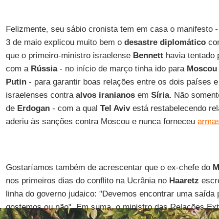
Felizmente, seu sábio cronista tem em casa o manifesto 
3 de maio explicou muito bem o
desastre diplomático
com
que o primeiro-ministro israelense
Bennett
havia tentado
com a
Rússia
- no início de março tinha ido para
Moscou
Putin
- para garantir boas relações entre os dois países e
israelenses contra
alvos iranianos
em
Síria
. Não soment
de
Erdogan
- com a qual
Tel Aviv
está restabelecendo rel
aderiu às sanções contra Moscou e nunca forneceu
armas
Gostaríamos também de acrescentar que o ex-chefe do
M
nos primeiros dias do conflito na Ucrânia no
Haaretz
escre
linha do governo judaico: "Devemos encontrar uma saída
gostemos ou não". Em suma, o ministro das Relações Ext