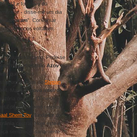
42-43 e foi salvo do
embra-te - disse-me um dia
 te
salvaram
”. Conversar
finge. Poucos voltaram.
o se sustenta tanto. Pode-se
rdeiros - o batalhão
Azov
e
cante que com o
istas ucranianos de
Stepan
1944. Mas um
povo inteiro
história de hoje. O mesmo
eta de um turismo religioso
aal Shem Tov
, fundador do
crânia
central. Hoje este é
tiça
sem necessariamente