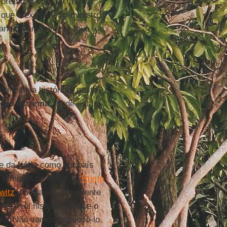
rpretadas em sua crueza,
ue o ex-primeiro-ministro
anos, várias vezes foi a
tificativa histórica, muito
ção extrema
. Onde está a
je da
Itália
como um país
s também os filhos de
Primo
witz
, libertados justamente
 terrível história em que o
ira. Não vamos esquecê-lo.