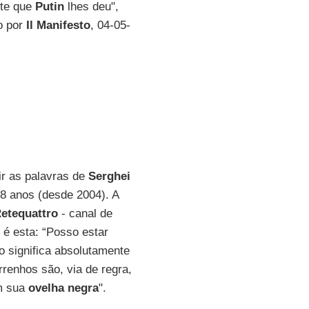
nte que
Putin
lhes deu",
do por
Il Manifesto
, 04-05-
vir as palavras de
Serghei
18 anos (desde 2004). A
etequattro
- canal de
 é esta: “Posso estar
 significa absolutamente
rrenhos são, via de regra,
m sua
ovelha negra
".