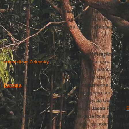
Como não posso esquecer meu pai que saiu do
Don
em 19
congelamento por
camponeses russos
. Falava pouco: “L
enquanto dirigia o carro - que se estás aqui é porque eles
com ele sobre esses eventos era como questionar uma es
Por esta razão, a retórica sobre a
desnazificação
hoje nã
culpabilizar Zelensky
o quanto quiser por se curvar aos he
outras forças de
extrema direita
- de uma história terrifi
colaboracionismo dos grupos ultranacionalistas e pró-naz
Bandera
, fez 1,6 milhão de
mortos judeus
entre 1941 e 
não pode ser penalizado. Não é e não deveria ser mais a 
mundo judaico tinha feito nos últimos anos da
Ucrânia
a m
raiado de esoterismo, de
Sabatai Zevi
a
Jacob Frank
, a
B
movimento hassídico, cujo mausoléu está localizado na
U
um mundo onde às vezes, e felizmente, se pode pedir
jus