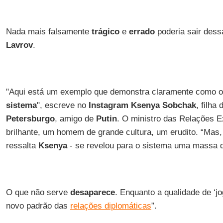
Nada mais falsamente
trágico
e
errado
poderia sair dessa
Lavrov
.
"Aqui está um exemplo que demonstra claramente como 
sistema
", escreve no
Instagram
Ksenya Sobchak
, filha
Petersburgo
, amigo de
Putin
. O ministro das Relações Ex
brilhante, um homem de grande cultura, um erudito. “Mas,
ressalta
Ksenya
- se revelou para o sistema uma massa de
O que não serve
desaparece
. Enquanto a qualidade de ‘j
novo padrão das
relações diplomáticas
”.