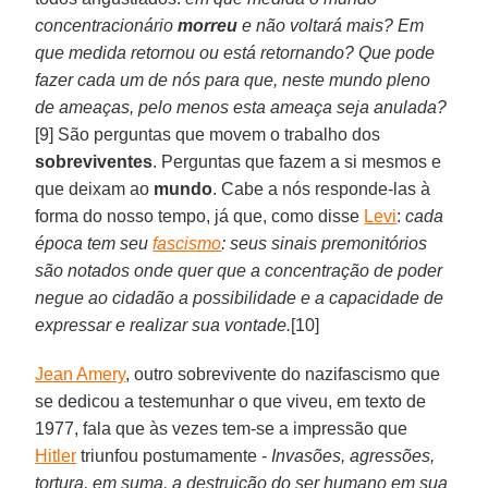
concentracionário
morreu
e não voltará mais? Em
que medida retornou ou está retornando? Que pode
fazer cada um de nós para que, neste mundo pleno
de ameaças, pelo menos esta ameaça seja anulada?
[9] São perguntas que movem o trabalho dos
sobreviventes
. Perguntas que fazem a si mesmos e
que deixam ao
mundo
. Cabe a nós responde-las à
forma do nosso tempo, já que, como disse
Levi
:
cada
época tem seu
fascismo
: seus sinais premonitórios
são notados onde quer que a concentração de poder
negue ao cidadão a possibilidade e a capacidade de
expressar e realizar sua vontade.
[10]
Jean Amery
, outro sobrevivente do nazifascismo que
se dedicou a testemunhar o que viveu, em texto de
1977, fala que às vezes tem-se a impressão que
Hitler
triunfou postumamente -
Invasões, agressões,
tortura, em suma, a destruição do ser humano em sua