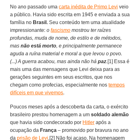
No ano passado uma
carta inédita de Primo Levi
veio
a público. Havia sido escrita em 1945 e enviada a sua
família no
Brasil.
Seu conteúdo tem uma atualidade
impressionante:
o
fascismo
mostrou ter raízes
profundas, muda de nome, de estilo e de métodos,
mas
não
está morto
, e principalmente permanece
aguda a ruína material e moral a que levou o povo.
(...) A guerra acabou, mas ainda não há
paz
.
[1] Essa é
mais uma das mensagens que Levi deixa para as
gerações seguintes em seus escritos, que nos
chegam como profecias, especialmente nos
tempos
difíceis em que vivemos
.
Poucos meses após a descoberta da carta, o exército
brasileiro prestou homenagem a um
soldado alemão
que havia sido condecorado por
Hitler
após a
ocupação da
França
– promovido por bravura no ano
da
prisão de Levi
.[2] Não foi acaso. Na homenagem