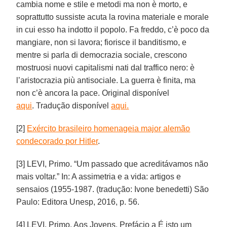
cambia nome e stile e metodi ma non è morto, e
soprattutto sussiste acuta la rovina materiale e morale
in cui esso ha indotto il popolo. Fa freddo, c’è poco da
mangiare, non si lavora; fiorisce il banditismo, e
mentre si parla di democrazia sociale, crescono
mostruosi nuovi capitalismi nati dal traffico nero: è
l’aristocrazia più antisociale. La guerra è finita, ma
non c’è ancora la pace. Original disponível
aqui
. Tradução disponível
aqui.
[2]
Exército brasileiro homenageia major alemão
condecorado por Hitler
.
[3] LEVI, Primo. “Um passado que acreditávamos não
mais voltar.” In: A assimetria e a vida: artigos e
sensaios (1955-1987. (tradução: Ivone benedetti) São
Paulo: Editora Unesp, 2016, p. 56.
[4] LEVI, Primo. Aos Jovens. Prefácio a É isto um