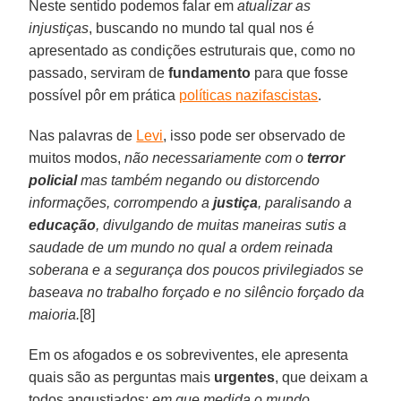
Neste sentido podemos falar em
atualizar as
injustiças
, buscando no mundo tal qual nos é
apresentado as condições estruturais que, como no
passado, serviram de
fundamento
para que fosse
possível pôr em prática
políticas nazifascistas
.
Nas palavras de
Levi
, isso pode ser observado de
muitos modos,
não necessariamente com o
terror
policial
mas também negando ou distorcendo
informações, corrompendo a
justiça
, paralisando a
educação
, divulgando de muitas maneiras sutis a
saudade de um mundo no qual a ordem reinada
soberana e a segurança dos poucos privilegiados se
baseava no trabalho forçado e no silêncio forçado da
maioria.
[8]
Em os afogados e os sobreviventes, ele apresenta
quais são as perguntas mais
urgentes
, que deixam a
todos angustiados:
em que medida o mundo