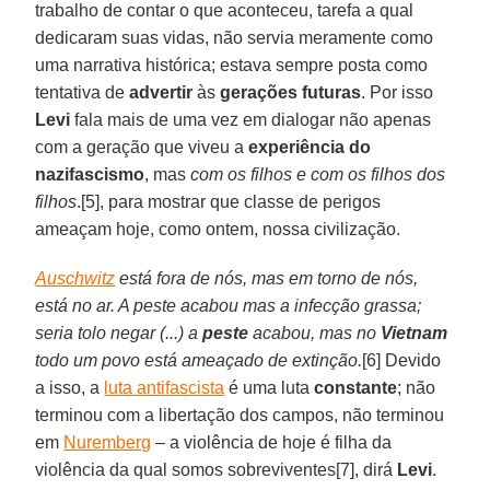
trabalho de contar o que aconteceu, tarefa a qual
dedicaram suas vidas, não servia meramente como
uma narrativa histórica; estava sempre posta como
tentativa de
advertir
às
gerações
futuras
. Por isso
Levi
fala mais de uma vez em dialogar não apenas
com a geração que viveu a
experiência
do
nazifascismo
, mas
com os filhos e com os filhos dos
filhos
.[5], para mostrar que classe de perigos
ameaçam hoje, como ontem, nossa civilização.
Auschwitz
está fora de nós, mas em torno de nós,
está no ar. A peste acabou mas a infecção grassa;
seria tolo negar (...) a
peste
acabou, mas no
Vietnam
todo um povo está ameaçado de extinção.
[6] Devido
a isso, a
luta antifascista
é uma luta
constante
; não
terminou com a libertação dos campos, não terminou
em
Nuremberg
– a violência de hoje é filha da
violência da qual somos sobreviventes[7], dirá
Levi
.