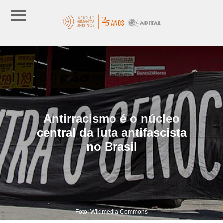
Antirracismo é o núcleo
central da luta antifascista
no Brasil
Foto: Wikimedia Commons