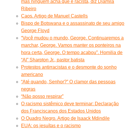
mas ninguém acha que é racista, diz Djamila
Ribeiro
Caos. Artigo de Manuel Castells
Bispo de Botswana e o assassinato de seu amigo
George Floyd
“Você mudou o mundo, George. Continuaremos a
marchar, George. Vamos manter os ponteiros na
hora certa, George. O tempo acabou”. Homilia de
“Al” Sharpton Jr., pastor batista
Protestos antirracistas e o desmonte do sonho
americano
“Até quando, Senhor?” O clamor das pessoas
negras
“Não posso respirar”
O racismo sistêmico deve terminar: Declaração
dos Franciscanos dos Estados Unidos
O Quadro Negro. Artigo de Isaack Mdindile
EUA: os jesuítas e o racismo