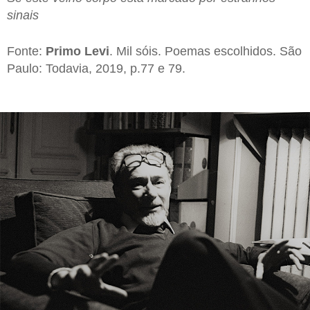
sinais
Fonte:
Primo Levi
. Mil sóis. Poemas escolhidos. São
Paulo: Todavia, 2019, p.77 e 79.