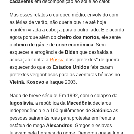
cadáveres
em decomposição ao sol e ao calor.
Mas esses relatos o europeu médio, envolvido com
as férias de verão, não queria ouvir e até hoje
mantém virada a cabeça para o outro lado. Ele acorda
agora porque além do
cheiro dos mortos
, ele sente
o
cheiro de gás
e de
crise econômica
. Sem
esquecer a arrogância de
Biden
que desfralda a
acusação contra a
Rússia
dos "pretextos" de guerra,
esquecendo que os
Estados Unidos
fabricaram
pretextos vergonhosos para as aventuras bélicas no
Vietnã
,
Kosovo
e
Iraque
2003.
Nada de breve século! Em 1992, com o colapso da
Iugoslávia
, a república da
Macedônia
declarou
independência e a 100 quilômetros de
Salónica
as
pessoas saíram às ruas para protestar em frente à
estátua do mega
Alexandros
. Gregos e eslavos
lutavam pela herança do nome. Demorou quase trinta