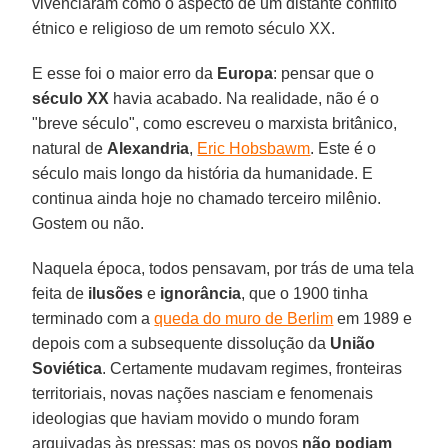
vivenciaram como o aspecto de um distante conflito
étnico e religioso de um remoto século XX.
E esse foi o maior erro da
Europa
: pensar que o
século XX
havia acabado. Na realidade, não é o
"breve século", como escreveu o marxista britânico,
natural de
Alexandria
,
Eric Hobsbawm
. Este é o
século mais longo da história da humanidade. E
continua ainda hoje no chamado terceiro milênio.
Gostem ou não.
Naquela época, todos pensavam, por trás de uma tela
feita de
ilusões
e
ignorância
, que o 1900 tinha
terminado com a
queda do muro de Berlim
em 1989 e
depois com a subsequente dissolução da
União
Soviética
. Certamente mudavam regimes, fronteiras
territoriais, novas nações nasciam e fenomenais
ideologias que haviam movido o mundo foram
arquivadas às pressas: mas os povos
não podiam