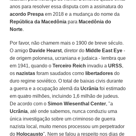
anos para resolver essa disputa com a assinatura do
acordo Prespa
em 2018 e a mudança do nome da
República da Macedônia
para
Macedônia do
Norte
.
Por favor, não chamem mais o 1900 de breve século.
O amigo
Davide Hearst
, diretor do
Middle East Eye
-
de origem polonesa, ucraniana e judaica - lembra que
em 1941, quando o
Terceiro Reich
invadiu a
URSS
,
os
nazistas
foram saudados como
libertadores
do
duro regime soviético. O total de baixas civis durante
a guerra e a ocupação alemã da
Ucrânia
foi estimado
em quatro milhões, incluindo 1,6 milhão de judeus.
De acordo com o
Simon Wiesenthal Center
, "a
Ucrânia
, até onde sabemos, nunca conduziu uma
única investigação sobre um criminoso de guerra
nazista local, muito menos processou um perpetrador
do
Holocausto
". Nem se falou a respeito nos dias de