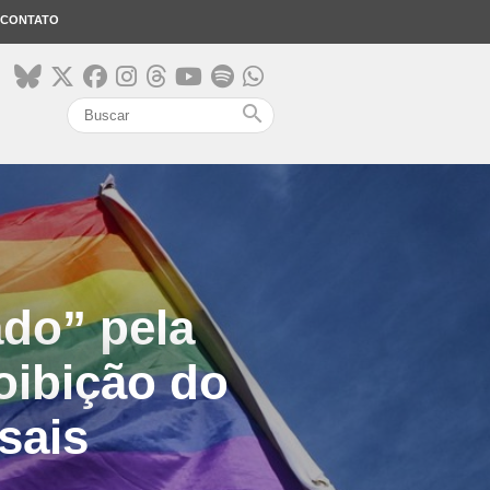
CONTATO
search
do” pela
oibição do
sais