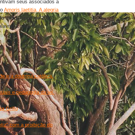
centivam seus associados a
ão
Amoris laetitia, A alegria
do dos Bispos de 2015
:
palavras-chave mais
 e a doutrina católica.
ais e pedagogia da lei.
a Grillo
liz” com a proibição do