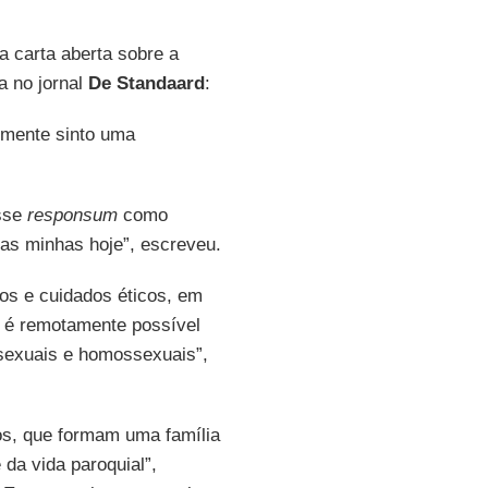
a carta aberta sobre a
a no jornal
De Standaard
:
lmente sinto uma
esse
responsum
como
 as minhas hoje”, escreveu.
os e cuidados éticos, em
o é remotamente possível
sexuais e homossexuais”,
os, que formam uma família
da vida paroquial”,