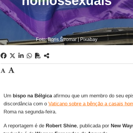
homossexuais
Foto: Boris Štromar | Pixabay
Um
bispo na Bélgica
afirmou que um membro do seu epi
discordância com o
Vaticano sobre a bênção a casais ho
Roma na segunda-feira.
A reportagem é de
Robert Shine
, publicada por
New Ways