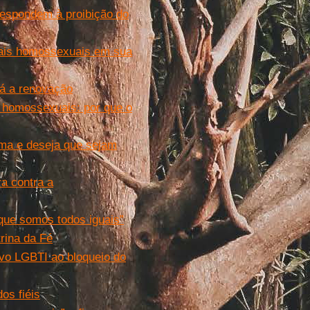
respondem à proibição do
sais homossexuais em sua
rá a renovação
 homossexuais: por que o
ma e deseja que sejam
a contra a
ue somos todos iguais”
rina da Fé
ivo LGBTI ao bloqueio do
os fiéis