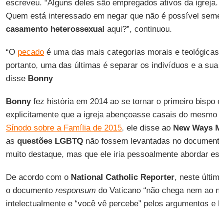
escreveu. “Alguns deles são empregados ativos da igreja.
Quem está interessado em negar que não é possível sem
casamento heterossexual
aqui?”, continuou.
“O
pecado
é uma das mais categorias morais e teológicas m
portanto, uma das últimas é separar os indivíduos e a sua
disse
Bonny
Bonny
fez história em 2014 ao se tornar o primeiro bispo c
explicitamente que a igreja abençoasse casais do mesmo 
Sínodo sobre a Família de 2015
, ele disse ao
New Ways M
as
questões LGBTQ
não fossem levantadas no documento
muito destaque, mas que ele iria pessoalmente abordar e
De acordo com o
National Catholic Reporter
, neste últi
o documento
responsum
do Vaticano “não chega nem ao n
intelectualmente e “você vê percebe” pelos argumentos e