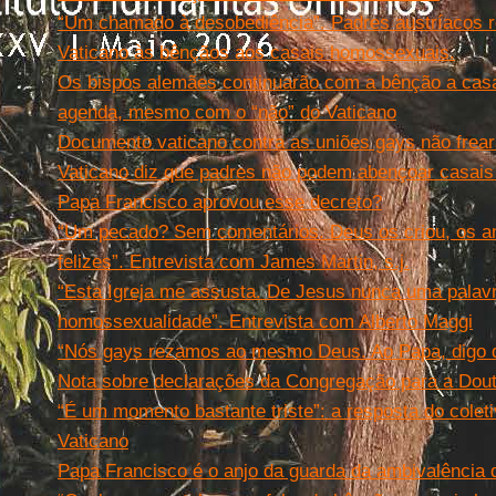
“Um chamado à desobediência”. Padres austríacos 
Vaticano às bênçãos aos casais homossexuais.
Os bispos alemães continuarão com a bênção a ca
agenda, mesmo com o “não” do Vaticano
Documento vaticano contra as uniões gays não frea
Vaticano diz que padres não podem abençoar casais
Papa Francisco aprovou esse decreto?
“Um pecado? Sem comentários. Deus os criou, os a
felizes”. Entrevista com James Martin, s.j.
“Esta Igreja me assusta. De Jesus nunca uma palavr
homossexualidade”. Entrevista com Alberto Maggi
“Nós gays rezamos ao mesmo Deus. Ao Papa, digo q
Nota sobre declarações da Congregação para a Dout
“É um momento bastante triste”: a resposta do colet
Vaticano
Papa Francisco é o anjo da guarda da ambivalência d