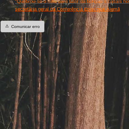
“Quebrou-se o tabu para falar da bênção a casais h
secretária geral da Conferência Episcopal Alemã
⚠️
Comunicar erro