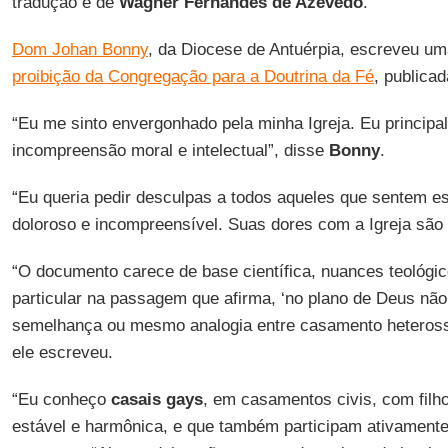
tradução é de
Wagner Fernandes de Azevedo
.
Dom Johan Bonny
, da Diocese de Antuérpia, escreveu um
proibição da Congregação para a Doutrina da Fé
, publicad
“Eu me sinto envergonhado pela minha Igreja. Eu principa
incompreensão moral e intelectual”, disse
Bonny
.
“Eu queria pedir desculpas a todos aqueles que sentem 
doloroso e incompreensível. Suas dores com a Igreja são
“O documento carece de base científica, nuances teológic
particular na passagem que afirma, ‘no plano de Deus nã
semelhança ou mesmo analogia entre casamento heteros
ele escreveu.
“Eu conheço
casais gays
, em casamentos civis, com filh
estável e harmônica, e que também participam ativamente 