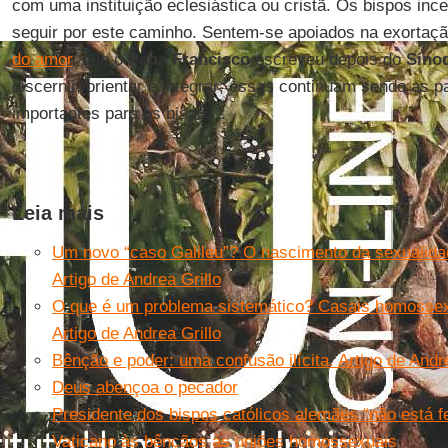
com uma instituição eclesiástica ou cristã. Os bispos in
seguir por este caminho. Sentem-se apoiados na exortaç
do amor
, que o
Papa Francisco
escreveu depois do
Síno
discernir, orientar e integrar; essas continuam sendo as 
importantes para os bispos”.
Leia mais
Um novo “caso Galileu”? O nascimento da sexualidade
Artigo de Andrea Grillo
O que é um problema sistemático? Casais homossexu
Artigo de Andrea Grillo
Bênção e poder: uma confusão ilícita. Artigo de Andre
Deus abençoa o pecador
Presidente dos bispos católicos alemães “não está fe
Vaticano às bênçãos às uniões homossexuais