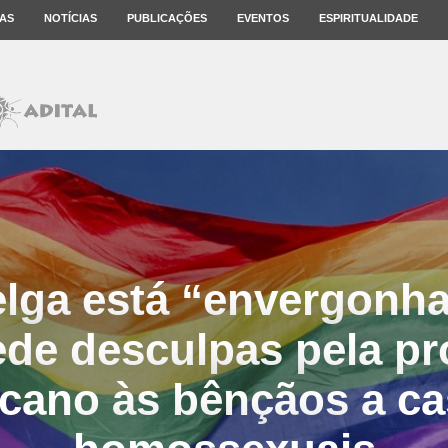
AS
NOTÍCIAS
PUBLICAÇÕES
EVENTOS
ESPIRITUALIDADE
elga está “envergonha
pede desculpas pela pr
icano às bênçãos a ca