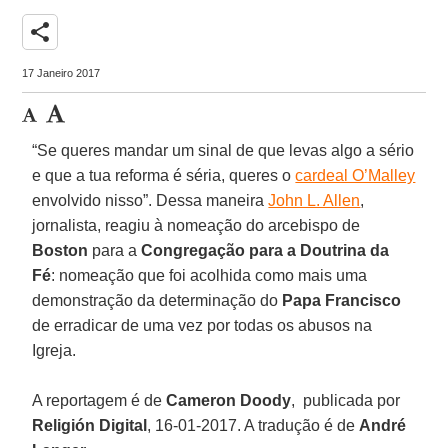
share
17 Janeiro 2017
“Se queres mandar um sinal de que levas algo a sério
e que a tua reforma é séria, queres o
cardeal O’Malley
envolvido nisso”. Dessa maneira
John L. Allen
,
jornalista, reagiu à nomeação do arcebispo de
Boston
para a
Congregação para a Doutrina da
Fé
: nomeação que foi acolhida como mais uma
demonstração da determinação do
Papa Francisco
de erradicar de uma vez por todas os abusos na
Igreja.
A reportagem é de
Cameron Doody
, publicada por
Religión Digital
, 16-01-2017. A tradução é de
André