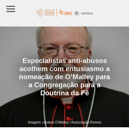
Especialistas anti-abusos
acolhem com entusiasmo a
nomeação de O’Malley para
a Congregação para a
Doutrina da Fé
Imagem: cardeal O’Malley / Associação Rumos