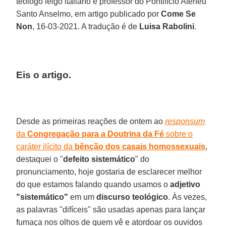
teólogo leigo italiano e professor do Pontifício Ateneu
Santo Anselmo, em artigo publicado por
Come Se
Non
, 16-03-2021. A tradução é de
Luisa Rabolini
.
Eis o artigo.
Desde as primeiras reações de ontem ao
responsum
da
Congregação para a Doutrina da Fé
sobre o
caráter ilícito da
bênção dos casais homossexuais
,
destaquei o "
defeito sistemático
" do
pronunciamento, hoje gostaria de esclarecer melhor
do que estamos falando quando usamos o
adjetivo
"sistemático"
em um
discurso teológico
. Às vezes,
as palavras "difíceis" são usadas apenas para lançar
fumaça nos olhos de quem vê e atordoar os ouvidos