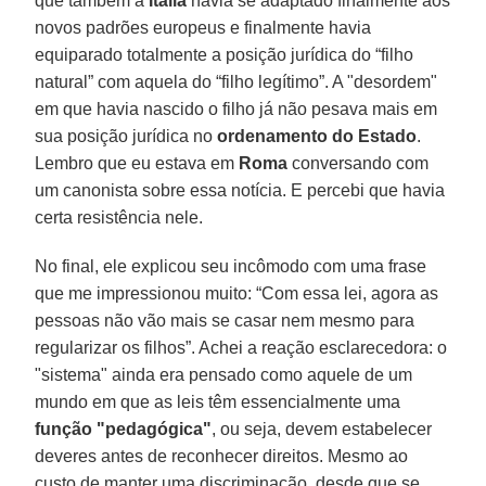
que também a
Itália
havia se adaptado finalmente aos
novos padrões europeus e finalmente havia
equiparado totalmente a posição jurídica do “filho
natural” com aquela do “filho legítimo”. A "desordem"
em que havia nascido o filho já não pesava mais em
sua posição jurídica no
ordenamento do Estado
.
Lembro que eu estava em
Roma
conversando com
um canonista sobre essa notícia. E percebi que havia
certa resistência nele.
No final, ele explicou seu incômodo com uma frase
que me impressionou muito: “Com essa lei, agora as
pessoas não vão mais se casar nem mesmo para
regularizar os filhos”. Achei a reação esclarecedora: o
"sistema" ainda era pensado como aquele de um
mundo em que as leis têm essencialmente uma
função "pedagógica"
, ou seja, devem estabelecer
deveres antes de reconhecer direitos. Mesmo ao
custo de manter uma discriminação, desde que se