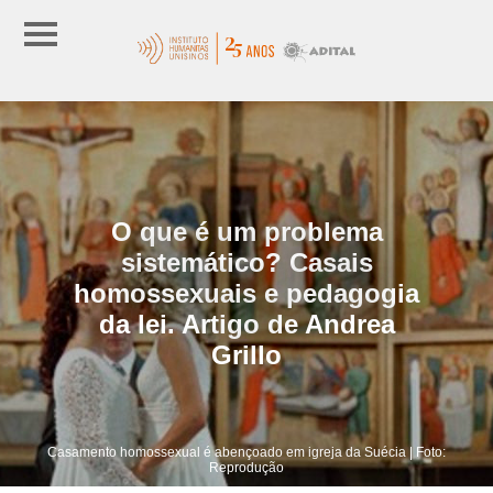
O que é um problema
sistemático? Casais
homossexuais e pedagogia
da lei. Artigo de Andrea
Grillo
Casamento homossexual é abençoado em igreja da Suécia | Foto:
Reprodução