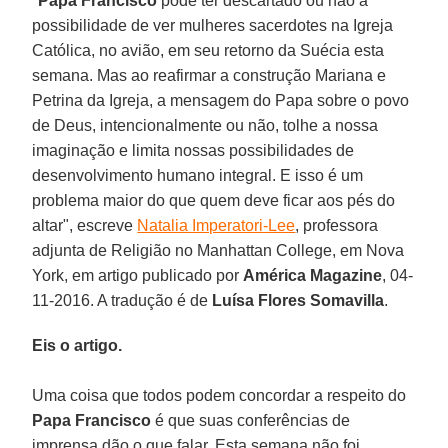
"
Papa Francisco
pode ter descartado ou não a
possibilidade de ver mulheres sacerdotes na Igreja
Católica, no avião, em seu retorno da Suécia esta
semana. Mas ao reafirmar a construção Mariana e
Petrina da Igreja, a mensagem do Papa sobre o povo
de Deus, intencionalmente ou não, tolhe a nossa
imaginação e limita nossas possibilidades de
desenvolvimento humano integral. E isso é um
problema maior do que quem deve ficar aos pés do
altar", escreve
Natalia Imperatori-Lee
, professora
adjunta de Religião no Manhattan College, em Nova
York, em artigo publicado por
América Magazine
, 04-
11-2016. A tradução é de
Luísa Flores Somavilla
.
Eis o artigo.
Uma coisa que todos podem concordar a respeito do
Papa Francisco
é que suas conferências de
imprensa dão o que falar. Esta semana não foi