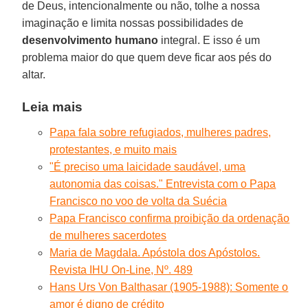
de Deus, intencionalmente ou não, tolhe a nossa
imaginação e limita nossas possibilidades de
desenvolvimento
humano
integral. E isso é um
problema maior do que quem deve ficar aos pés do
altar.
Leia mais
Papa fala sobre refugiados, mulheres padres,
protestantes, e muito mais
"É preciso uma laicidade saudável, uma
autonomia das coisas." Entrevista com o Papa
Francisco no voo de volta da Suécia
Papa Francisco confirma proibição da ordenação
de mulheres sacerdotes
Maria de Magdala. Apóstola dos Apóstolos.
Revista IHU On-Line, Nº. 489
Hans Urs Von Balthasar (1905-1988): Somente o
amor é digno de crédito