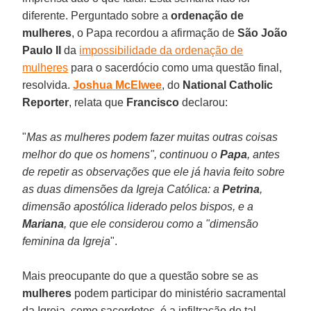
diferente. Perguntado sobre a
ordenação de
mulheres
, o Papa recordou a afirmação de
São João
Paulo II
da
impossibilidade da ordenação de
mulheres
para o sacerdócio como uma questão final,
resolvida.
Joshua
McElwee
, do
National Catholic
Reporter
, relata que
Francisco
declarou:
"
Mas as mulheres podem fazer muitas outras coisas
melhor do que os homens", continuou o
Papa
, antes
de repetir as observações que ele já havia feito sobre
as duas dimensões da Igreja Católica: a
Petrina
,
dimensão apostólica liderado pelos bispos, e a
Mariana
, que ele considerou como a "dimensão
feminina da Igreja
".
Mais preocupante do que a questão sobre se as
mulheres
podem participar do ministério sacramental
da Igreja, como sacerdotes, é a infiltração de tal