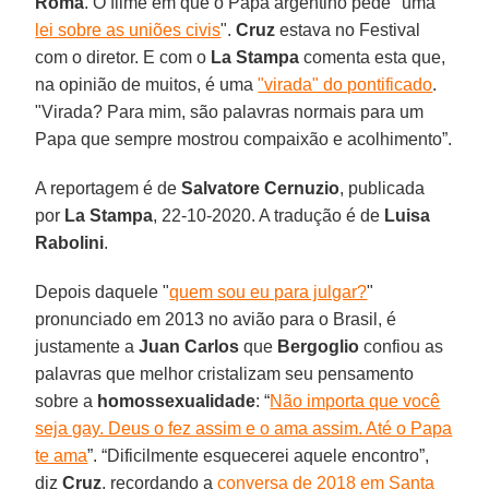
Roma
. O filme em que o Papa argentino pede "uma
lei sobre as uniões civis
".
Cruz
estava no Festival
com o diretor. E com o
La Stampa
comenta esta que,
na opinião de muitos, é uma
"virada" do pontificado
.
"Virada? Para mim, são palavras normais para um
Papa que sempre mostrou compaixão e acolhimento”.
A reportagem é de
Salvatore Cernuzio
, publicada
por
La Stampa
, 22-10-2020. A tradução é de
Luisa
Rabolini
.
Depois daquele "
quem sou eu para julgar?
"
pronunciado em 2013 no avião para o Brasil, é
justamente a
Juan Carlos
que
Bergoglio
confiou as
palavras que melhor cristalizam seu pensamento
sobre a
homossexualidade
: “
Não importa que você
seja gay. Deus o fez assim e o ama assim. Até o Papa
te ama
”. “Dificilmente esquecerei aquele encontro”,
diz
Cruz
, recordando a
conversa de 2018 em Santa