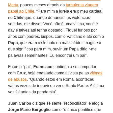
Marta
, poucos meses depois da
turbulenta viagem
papal ao Chile
. “Para mim a Igreja era o meu cardeal
no
Chile
que, quando denunciei as violências
sofridas, me disse: ‘Você não é uma vítima, você é
gay e talvez até tenha gostado’. Fiquei furioso por
anos com padres, bispos, com o Vaticano e até com o
Papa
, que eram o símbolo do mal sofrido. Imagine o
que significou para mim, ouvir um Papa dirigir-me
palavras semelhantes. Eu encontrei um pai”.
E como "pai",
Francisco
continua a se comportar
com
Cruz
, hoje engajado como ativista pelas
vítimas
de abusos
. “Quando estou em Roma, aconteceu
várias vezes de ir ouvir ou ver o Santo Padre. A última
vez foi antes da pandemia”.
Juan Carlos
diz que se sente "reconciliado" e elogia
Jorge Mario Bergoglio
como "o único pontífice que